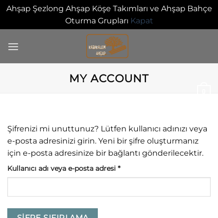
Ahşap Şezlong Ahşap Köşe Takımları ve Ahşap Bahçe
Oturma Grupları
Kapat
İçeriğe
atla
MY ACCOUNT
0
Şifrenizi mi unuttunuz? Lütfen kullanıcı adınızı veya
e-posta adresinizi girin. Yeni bir şifre oluşturmanız
için e-posta adresinize bir bağlantı gönderilecektir.
Gerekli
Kullanıcı adı veya e-posta adresi
*
ŞIFRE SIFIRLAMA