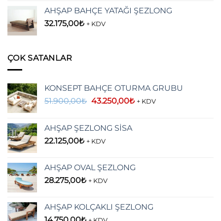
AHŞAP BAHÇE YATAĞI ŞEZLONG
32.175,00
₺
+ KDV
ÇOK SATANLAR
KONSEPT BAHÇE OTURMA GRUBU
Orijinal
Şu
51.900,00
₺
43.250,00
₺
+ KDV
fiyat:
andaki
51.900,00₺.
fiyat:
AHŞAP ŞEZLONG SİSA
43.250,00₺.
22.125,00
₺
+ KDV
AHŞAP OVAL ŞEZLONG
28.275,00
₺
+ KDV
AHŞAP KOLÇAKLI ŞEZLONG
14.750,00
₺
+ KDV