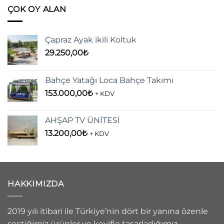
ÇOK OY ALAN
Çapraz Ayak ikili Koltuk
29.250,00
₺
Bahçe Yatağı Loca Bahçe Takımı
153.000,00
₺
+ KDV
AHŞAP TV ÜNİTESİ
13.200,00
₺
+ KDV
HAKKIMIZDA
2019 yılı itibari ile Türkiye’nin dört bir yanına özenle
seçtiğimiz ürünler ve keyifle tasarladığımız