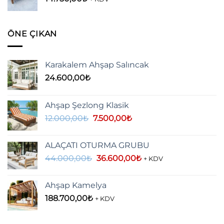
ÖNE ÇIKAN
Karakalem Ahşap Salıncak
24.600,00
₺
Ahşap Şezlong Klasik
Orijinal
Şu
12.000,00
₺
7.500,00
₺
fiyat:
andaki
12.000,00₺.
fiyat:
ALAÇATI OTURMA GRUBU
7.500,00₺.
Orijinal
Şu
44.000,00
₺
36.600,00
₺
+ KDV
fiyat:
andaki
44.000,00₺.
fiyat:
Ahşap Kamelya
36.600,00₺.
188.700,00
₺
+ KDV