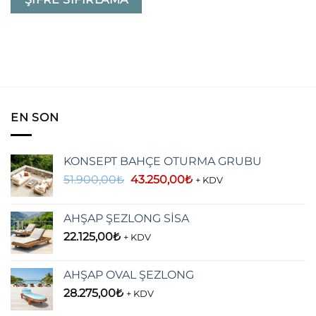
EN SON
KONSEPT BAHÇE OTURMA GRUBU
Orijinal
Şu
51.900,00
₺
43.250,00
₺
+ KDV
fiyat:
andaki
51.900,00₺.
fiyat:
AHŞAP ŞEZLONG SİSA
43.250,00₺.
22.125,00
₺
+ KDV
AHŞAP OVAL ŞEZLONG
28.275,00
₺
+ KDV