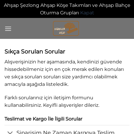
Ahşap Şezlong Ahşap Köşe Takımları ve Ahşap Bahçe
Oturma Grupları
Kapat
İçeriğe
atla
Sıkça Sorulan Sorular
0
Alışverişinizin her aşamasında, kendinizi güvende
hissedebilmeniz için en çok merak edilen konuları
ve sıkça sorulan soruları size yardımcı olabilmek
amacıyla aşağıda listeledik.
Farklı sorularınız için iletişim formunu
kullanabilirsiniz. Keyifli alışverişler dileriz.
Teslimat ve Kargo İle İlgili Sorular
Siparişim Ne Zaman Kargoya Teslim