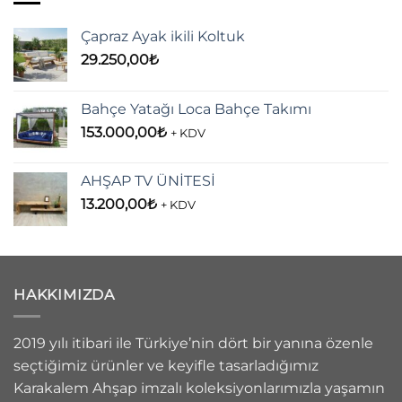
Çapraz Ayak ikili Koltuk
29.250,00
₺
Bahçe Yatağı Loca Bahçe Takımı
153.000,00
₺
+ KDV
AHŞAP TV ÜNİTESİ
13.200,00
₺
+ KDV
HAKKIMIZDA
2019 yılı itibari ile Türkiye’nin dört bir yanına özenle
seçtiğimiz ürünler ve keyifle tasarladığımız
Karakalem Ahşap imzalı koleksiyonlarımızla yaşamın