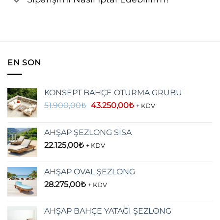
EN SON
KONSEPT BAHÇE OTURMA GRUBU
Orijinal
Şu
51.900,00
₺
43.250,00
₺
+ KDV
fiyat:
andaki
51.900,00₺.
fiyat:
AHŞAP ŞEZLONG SİSA
43.250,00₺.
22.125,00
₺
+ KDV
AHŞAP OVAL ŞEZLONG
28.275,00
₺
+ KDV
AHŞAP BAHÇE YATAĞI ŞEZLONG