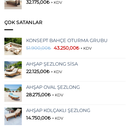
32.175,00
₺
+ KDV
ÇOK SATANLAR
KONSEPT BAHÇE OTURMA GRUBU
Orijinal
Şu
51.900,00
₺
43.250,00
₺
+ KDV
fiyat:
andaki
51.900,00₺.
fiyat:
AHŞAP ŞEZLONG SİSA
43.250,00₺.
22.125,00
₺
+ KDV
AHŞAP OVAL ŞEZLONG
28.275,00
₺
+ KDV
AHŞAP KOLÇAKLI ŞEZLONG
14.750,00
₺
+ KDV