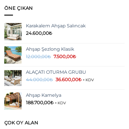
ÖNE ÇIKAN
Karakalem Ahşap Salıncak
24.600,00
₺
Ahşap Şezlong Klasik
Orijinal
Şu
12.000,00
₺
7.500,00
₺
fiyat:
andaki
12.000,00₺.
fiyat:
ALAÇATI OTURMA GRUBU
7.500,00₺.
Orijinal
Şu
44.000,00
₺
36.600,00
₺
+ KDV
fiyat:
andaki
44.000,00₺.
fiyat:
Ahşap Kamelya
36.600,00₺.
188.700,00
₺
+ KDV
ÇOK OY ALAN