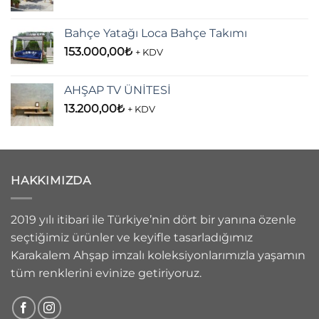
Bahçe Yatağı Loca Bahçe Takımı
153.000,00
₺
+ KDV
AHŞAP TV ÜNİTESİ
13.200,00
₺
+ KDV
HAKKIMIZDA
2019 yılı itibari ile Türkiye’nin dört bir yanına özenle
seçtiğimiz ürünler ve keyifle tasarladığımız
Karakalem Ahşap imzalı koleksiyonlarımızla yaşamın
tüm renklerini evinize getiriyoruz.