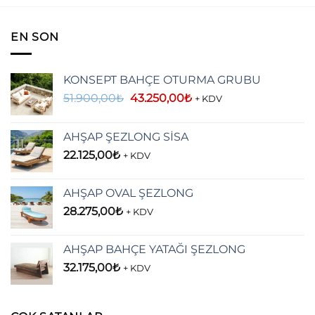
EN SON
KONSEPT BAHÇE OTURMA GRUBU
Orijinal
Şu
51.900,00
₺
43.250,00
₺
+ KDV
fiyat:
andaki
51.900,00₺.
fiyat:
AHŞAP ŞEZLONG SİSA
43.250,00₺.
22.125,00
₺
+ KDV
AHŞAP OVAL ŞEZLONG
28.275,00
₺
+ KDV
AHŞAP BAHÇE YATAĞI ŞEZLONG
32.175,00
₺
+ KDV