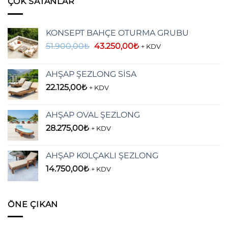
ÇOK SATANLAR
KONSEPT BAHÇE OTURMA GRUBU
Orijinal
Şu
51.900,00
₺
43.250,00
₺
+ KDV
fiyat:
andaki
51.900,00₺.
fiyat:
AHŞAP ŞEZLONG SİSA
43.250,00₺.
22.125,00
₺
+ KDV
AHŞAP OVAL ŞEZLONG
28.275,00
₺
+ KDV
AHŞAP KOLÇAKLI ŞEZLONG
14.750,00
₺
+ KDV
ÖNE ÇIKAN