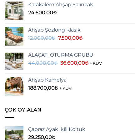
Karakalem Ahşap Salıncak
24.600,00
₺
Ahşap Şezlong Klasik
Orijinal
Şu
12.000,00
₺
7.500,00
₺
fiyat:
andaki
12.000,00₺.
fiyat:
ALAÇATI OTURMA GRUBU
7.500,00₺.
Orijinal
Şu
44.000,00
₺
36.600,00
₺
+ KDV
fiyat:
andaki
44.000,00₺.
fiyat:
Ahşap Kamelya
36.600,00₺.
188.700,00
₺
+ KDV
ÇOK OY ALAN
Çapraz Ayak ikili Koltuk
29.250,00
₺