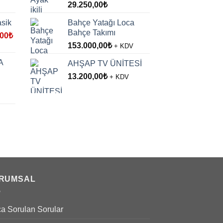
29.250,00
₺
sik
Bahçe Yatağı Loca
Bahçe Takımı
l
Şu
,00
₺
andaki
153.000,00
₺
+ KDV
,00₺.
fiyat:
A
AHŞAP TV ÜNİTESİ
7.500,00₺.
13.200,00
₺
+ KDV
00₺.
RUMSAL
ça Sorulan Sorular