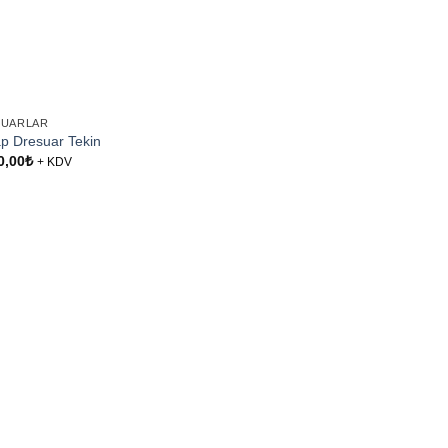
SUARLAR
p Dresuar Tekin
0,00
₺
+ KDV