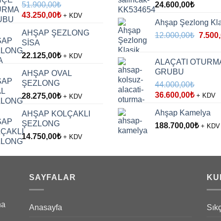
51.900,00
₺
24.600,00
₺
Orijinal
Şu
43.250,00
₺
+ KDV
Ahşap Şezlong Kla
fiyat:
andaki
AHŞAP ŞEZLONG
Orijina
51.900,00₺.
fiyat:
12.000,00
₺
7.500
SİSA
fiyat:
43.250,00₺.
22.125,00
₺
12.000
+ KDV
ALAÇATI OTURM
GRUBU
AHŞAP OVAL
ŞEZLONG
44.000,00
₺
Orijinal
Şu
36.600,00
₺
28.275,00
₺
+ KDV
+ KDV
fiyat:
andaki
Ahşap Kamelya
AHŞAP KOLÇAKLI
44.000,00₺.
fiyat:
ŞEZLONG
188.700,00
36.600,
₺
+ KDV
14.750,00
₺
+ KDV
SAYFALAR
KU
na
Anasayfa
Sık