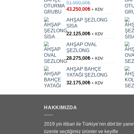
51.900,00
₺
Orijinal
Şu
43.250,00
₺
+ KDV
fiyat:
andaki
AHŞAP ŞEZLONG
51.900,00₺.
fiyat:
SİSA
43.250,00₺.
22.125,00
₺
+ KDV
AHŞAP OVAL
ŞEZLONG
28.275,00
₺
+ KDV
AHŞAP BAHÇE
YATAĞI ŞEZLONG
32.175,00
₺
+ KDV
HAKKIMIZDA
2019 yılı itibari ile Türkiye’nin dört bir yanı
özenle seçtiğimiz ürünler ve keyifle