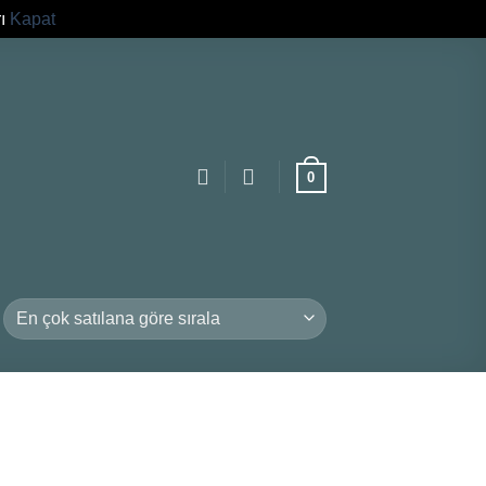
rı
Kapat
0