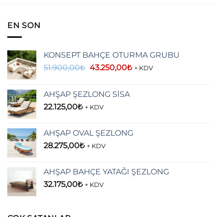
EN SON
KONSEPT BAHÇE OTURMA GRUBU
Orijinal
Şu
51.900,00
₺
43.250,00
₺
+ KDV
fiyat:
andaki
51.900,00₺.
fiyat:
AHŞAP ŞEZLONG SİSA
43.250,00₺.
22.125,00
₺
+ KDV
AHŞAP OVAL ŞEZLONG
28.275,00
₺
+ KDV
AHŞAP BAHÇE YATAĞI ŞEZLONG
32.175,00
₺
+ KDV