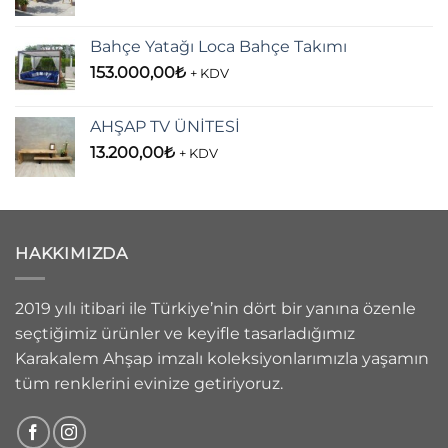
Bahçe Yatağı Loca Bahçe Takımı
153.000,00
₺
+ KDV
AHŞAP TV ÜNİTESİ
13.200,00
₺
+ KDV
HAKKIMIZDA
2019 yılı itibari ile Türkiye’nin dört bir yanına özenle
seçtiğimiz ürünler ve keyifle tasarladığımız
Karakalem Ahşap imzalı koleksiyonlarımızla yaşamın
tüm renklerini evinize getiriyoruz.