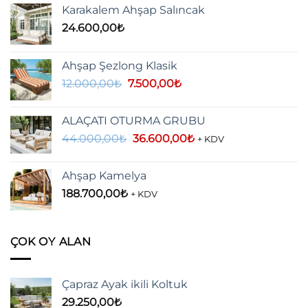
Karakalem Ahşap Salıncak
24.600,00
₺
Ahşap Şezlong Klasik
Orijinal
Şu
12.000,00
₺
7.500,00
₺
fiyat:
andaki
12.000,00₺.
fiyat:
ALAÇATI OTURMA GRUBU
7.500,00₺.
Orijinal
Şu
44.000,00
₺
36.600,00
₺
+ KDV
fiyat:
andaki
44.000,00₺.
fiyat:
Ahşap Kamelya
36.600,00₺.
188.700,00
₺
+ KDV
ÇOK OY ALAN
Çapraz Ayak ikili Koltuk
29.250,00
₺