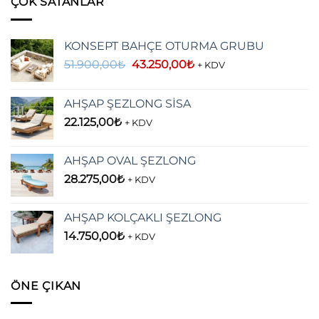
ÇOK SATANLAR
KONSEPT BAHÇE OTURMA GRUBU
Orijinal
Şu
51.900,00
₺
43.250,00
₺
+ KDV
fiyat:
andaki
51.900,00₺.
fiyat:
AHŞAP ŞEZLONG SİSA
43.250,00₺.
22.125,00
₺
+ KDV
AHŞAP OVAL ŞEZLONG
28.275,00
₺
+ KDV
AHŞAP KOLÇAKLI ŞEZLONG
14.750,00
₺
+ KDV
ÖNE ÇIKAN