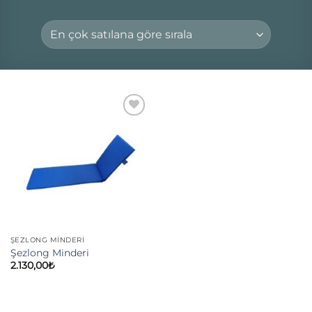
Add to
wishlist
ŞEZLONG MİNDERİ
Şezlong Minderi
2.130,00
₺