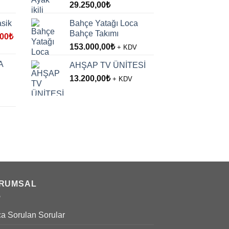
29.250,00
₺
sik
Bahçe Yatağı Loca
Bahçe Takımı
l
Şu
,00
₺
andaki
153.000,00
₺
+ KDV
,00₺.
fiyat:
A
AHŞAP TV ÜNİTESİ
7.500,00₺.
13.200,00
₺
+ KDV
00₺.
RUMSAL
ça Sorulan Sorular