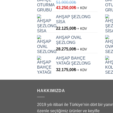
51.900,00
₺
Orijinal
Şu
43.250,00
₺
+ KDV
fiyat:
andaki
AHŞAP ŞEZLONG
51.900,00₺.
fiyat:
SİSA
43.250,00₺.
22.125,00
₺
+ KDV
AHŞAP OVAL
ŞEZLONG
28.275,00
₺
+ KDV
AHŞAP BAHÇE
YATAĞI ŞEZLONG
32.175,00
₺
+ KDV
HAKKIMIZDA
2019 yılı itibari ile Türkiye’nin dört bir yanı
özenle seçtiğimiz ürünler ve keyifle