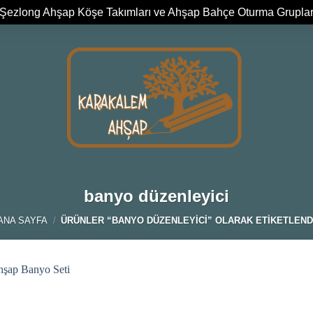
Şezlong Ahşap Köşe Takımları ve Ahşap Bahçe Oturma Grupla
banyo düzenleyici
ANA SAYFA
/
ÜRÜNLER “BANYO DÜZENLEYICI” OLARAK ETIKETLEND
Add to
wishlist