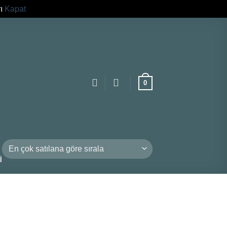
rı
Kapat
0
I