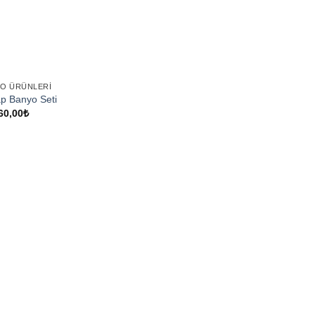
O ÜRÜNLERI
p Banyo Seti
60,00
₺