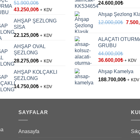
51.900,00
₺
24.600,00
₺
Orijinal
Şu
43.250,00
₺
+ KDV
Ahşap Şezlong Kla
fiyat:
andaki
AHŞAP ŞEZLONG
Orijina
51.900,00₺.
fiyat:
12.000,00
₺
7.500
SİSA
fiyat:
43.250,00₺.
22.125,00
₺
12.000
+ KDV
ALAÇATI OTURM
GRUBU
AHŞAP OVAL
ŞEZLONG
44.000,00
₺
Orijinal
Şu
36.600,00
₺
28.275,00
₺
+ KDV
+ KDV
fiyat:
andaki
Ahşap Kamelya
AHŞAP KOLÇAKLI
44.000,00₺.
fiyat:
ŞEZLONG
188.700,00
36.600,
₺
+ KDV
14.750,00
₺
+ KDV
SAYFALAR
KU
na
Anasayfa
Sık