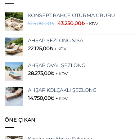
KONSEPT BAHÇE OTURMA GRUBU
Orijinal
Şu
51.900,00
₺
43.250,00
₺
+ KDV
fiyat:
andaki
51.900,00₺.
fiyat:
AHŞAP ŞEZLONG SİSA
43.250,00₺.
22.125,00
₺
+ KDV
AHŞAP OVAL ŞEZLONG
28.275,00
₺
+ KDV
AHŞAP KOLÇAKLI ŞEZLONG
14.750,00
₺
+ KDV
ÖNE ÇIKAN
Karakalem Ahşap Salıncak