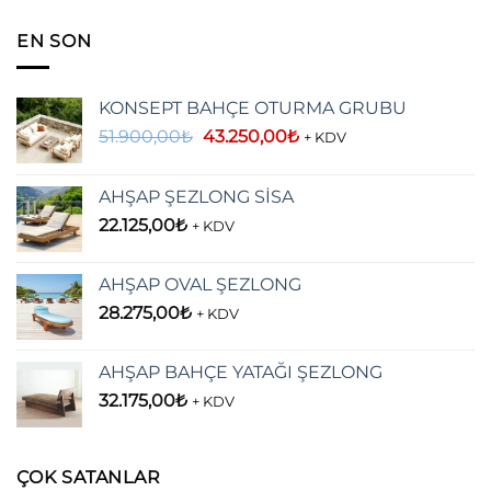
EN SON
KONSEPT BAHÇE OTURMA GRUBU
Orijinal
Şu
51.900,00
₺
43.250,00
₺
+ KDV
fiyat:
andaki
51.900,00₺.
fiyat:
AHŞAP ŞEZLONG SİSA
43.250,00₺.
22.125,00
₺
+ KDV
AHŞAP OVAL ŞEZLONG
28.275,00
₺
+ KDV
AHŞAP BAHÇE YATAĞI ŞEZLONG
32.175,00
₺
+ KDV
ÇOK SATANLAR