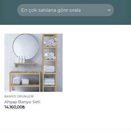
Add to
wishlist
BANYO ÜRÜNLERI
Ahşap Banyo Seti
14.160,00
₺