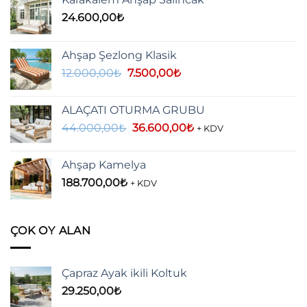
24.600,00
₺
Ahşap Şezlong Klasik
Orijinal
Şu
12.000,00
₺
7.500,00
₺
fiyat:
andaki
12.000,00₺.
fiyat:
ALAÇATI OTURMA GRUBU
7.500,00₺.
Orijinal
Şu
44.000,00
₺
36.600,00
₺
+ KDV
fiyat:
andaki
44.000,00₺.
fiyat:
Ahşap Kamelya
36.600,00₺.
188.700,00
₺
+ KDV
ÇOK OY ALAN
Çapraz Ayak ikili Koltuk
29.250,00
₺