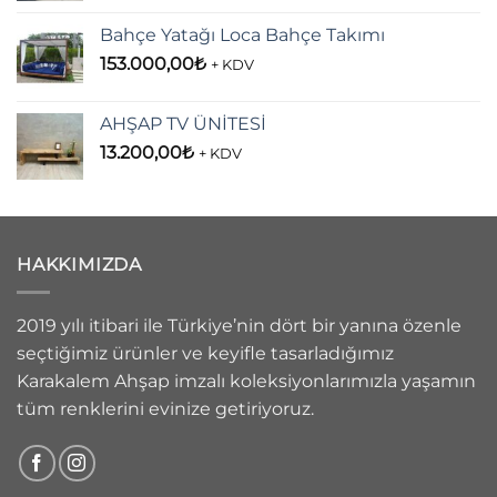
Bahçe Yatağı Loca Bahçe Takımı
153.000,00
₺
+ KDV
AHŞAP TV ÜNİTESİ
13.200,00
₺
+ KDV
HAKKIMIZDA
2019 yılı itibari ile Türkiye’nin dört bir yanına özenle
seçtiğimiz ürünler ve keyifle tasarladığımız
Karakalem Ahşap imzalı koleksiyonlarımızla yaşamın
tüm renklerini evinize getiriyoruz.