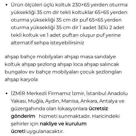
Ürün ölçüleri üçlü koltuk 230×65 yerden oturma
yüksekliği 35 cm dir tekli koltuklar 65×65 yerden
oturma yüksekliği 35 cm dir puf 65×65 yerden
oturma yüksekliği 35 cm dir 1 aadet 3£lü 2 adet
tekli koltuk ve 1 adet puftan oluşur puf yerine
alternatif sehpa isteyebilirsiniz
ahşap bahçe mobilyaları ahşap masa sandalye
koltuk ahşap şezlong ahşap loca ahşap salıncak
bungalov ev bahçe mobilyaları çocuk şezlongları
ahşap karyola
İZMİR Merkezli Firmamız İzmir, İstanbul Anadolu
Yakası, Muğla, Aydın, Manisa, Ankara, Antalya ve
güzergahında olan lokasyonlara
ücretsiz
gönderim
hizmeti sunmaktadır. Haricindeki
şehirler için
nakliye ve kurulum
ücreti
uygulanacaktır.