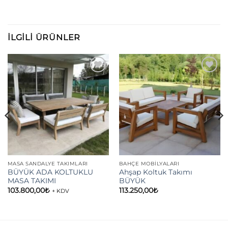
İLGILI ÜRÜNLER
Add to
Add to
wishlist
wishlist
MASA SANDALYE TAKIMLARI
BAHÇE MOBILYALARI
BÜYÜK ADA KOLTUKLU
Ahşap Koltuk Takımı
MASA TAKIMI
BÜYÜK
103.800,00
₺
113.250,00
₺
+ KDV
i
,00₺.