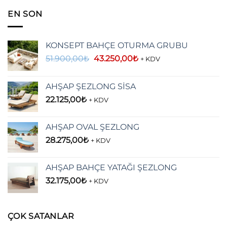
EN SON
KONSEPT BAHÇE OTURMA GRUBU
Orijinal
Şu
51.900,00
₺
43.250,00
₺
+ KDV
fiyat:
andaki
51.900,00₺.
fiyat:
AHŞAP ŞEZLONG SİSA
43.250,00₺.
22.125,00
₺
+ KDV
AHŞAP OVAL ŞEZLONG
28.275,00
₺
+ KDV
AHŞAP BAHÇE YATAĞI ŞEZLONG
32.175,00
₺
+ KDV
ÇOK SATANLAR