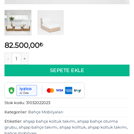
82.500,00
₺
OLİMPUS OTURMA GRUBU adet
SEPETE EKLE
Stok kodu:
31032022023
Kategoriler:
Bahçe Mobilyaları
Etiketler:
ahşap bahçe koltuk takımı
,
ahşap bahçe oturma
grubu
,
ahşap bahçe takımı
,
ahşap kolltuk
,
ahşap koltuk takımı
,
bahçe mobilyası