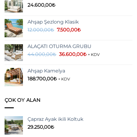
24.600,00
₺
Ahşap Şezlong Klasik
Orijinal
Şu
12.000,00
₺
7.500,00
₺
fiyat:
andaki
12.000,00₺.
fiyat:
ALAÇATI OTURMA GRUBU
7.500,00₺.
Orijinal
Şu
44.000,00
₺
36.600,00
₺
+ KDV
fiyat:
andaki
44.000,00₺.
fiyat:
Ahşap Kamelya
36.600,00₺.
188.700,00
₺
+ KDV
ÇOK OY ALAN
Çapraz Ayak ikili Koltuk
29.250,00
₺