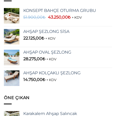
KONSEPT BAHÇE OTURMA GRUBU
Orijinal
Şu
51.900,00
₺
43.250,00
₺
+ KDV
fiyat:
andaki
51.900,00₺.
fiyat:
AHŞAP ŞEZLONG SİSA
43.250,00₺.
22.125,00
₺
+ KDV
AHŞAP OVAL ŞEZLONG
28.275,00
₺
+ KDV
AHŞAP KOLÇAKLI ŞEZLONG
14.750,00
₺
+ KDV
ÖNE ÇIKAN
Karakalem Ahşap Salıncak