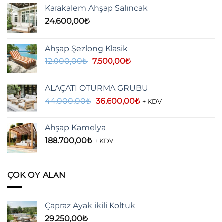
Karakalem Ahşap Salıncak
24.600,00
₺
Ahşap Şezlong Klasik
Orijinal
Şu
12.000,00
₺
7.500,00
₺
fiyat:
andaki
12.000,00₺.
fiyat:
ALAÇATI OTURMA GRUBU
7.500,00₺.
Orijinal
Şu
44.000,00
₺
36.600,00
₺
+ KDV
fiyat:
andaki
44.000,00₺.
fiyat:
Ahşap Kamelya
36.600,00₺.
188.700,00
₺
+ KDV
ÇOK OY ALAN
Çapraz Ayak ikili Koltuk
29.250,00
₺