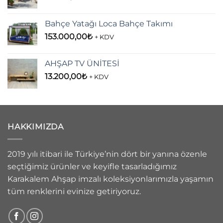
Bahçe Yatağı Loca Bahçe Takımı
153.000,00
₺
+ KDV
AHŞAP TV ÜNİTESİ
13.200,00
₺
+ KDV
HAKKIMIZDA
2019 yılı itibari ile Türkiye’nin dört bir yanına özenle
seçtiğimiz ürünler ve keyifle tasarladığımız
Karakalem Ahşap imzalı koleksiyonlarımızla yaşamın
tüm renklerini evinize getiriyoruz.