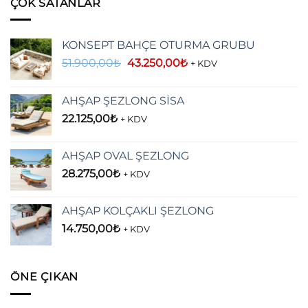
ÇOK SATANLAR
KONSEPT BAHÇE OTURMA GRUBU
Orijinal
Şu
51.900,00
₺
43.250,00
₺
+ KDV
fiyat:
andaki
51.900,00₺.
fiyat:
AHŞAP ŞEZLONG SİSA
43.250,00₺.
22.125,00
₺
+ KDV
AHŞAP OVAL ŞEZLONG
28.275,00
₺
+ KDV
AHŞAP KOLÇAKLI ŞEZLONG
14.750,00
₺
+ KDV
ÖNE ÇIKAN