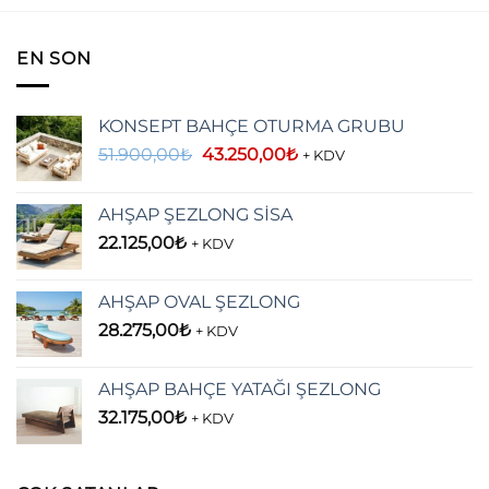
EN SON
KONSEPT BAHÇE OTURMA GRUBU
Orijinal
Şu
51.900,00
₺
43.250,00
₺
+ KDV
fiyat:
andaki
51.900,00₺.
fiyat:
AHŞAP ŞEZLONG SİSA
43.250,00₺.
22.125,00
₺
+ KDV
AHŞAP OVAL ŞEZLONG
28.275,00
₺
+ KDV
AHŞAP BAHÇE YATAĞI ŞEZLONG
32.175,00
₺
+ KDV