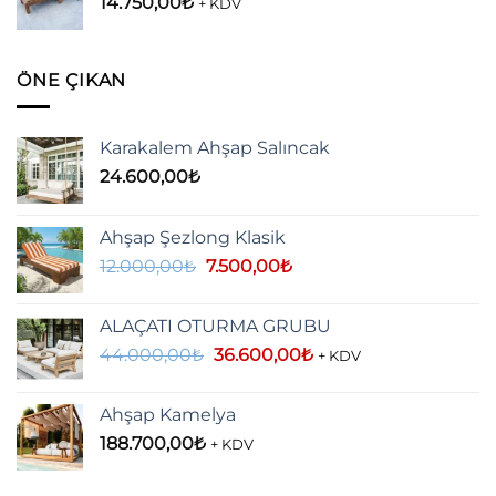
14.750,00
₺
+ KDV
ÖNE ÇIKAN
Karakalem Ahşap Salıncak
24.600,00
₺
Ahşap Şezlong Klasik
Orijinal
Şu
12.000,00
₺
7.500,00
₺
fiyat:
andaki
12.000,00₺.
fiyat:
ALAÇATI OTURMA GRUBU
7.500,00₺.
Orijinal
Şu
44.000,00
₺
36.600,00
₺
+ KDV
fiyat:
andaki
44.000,00₺.
fiyat:
Ahşap Kamelya
36.600,00₺.
188.700,00
₺
+ KDV