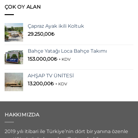
ÇOK OY ALAN
Çapraz Ayak ikili Koltuk
29.250,00
₺
Bahçe Yatağı Loca Bahçe Takımı
153.000,00
₺
+ KDV
AHŞAP TV ÜNİTESİ
13.200,00
₺
+ KDV
HAKKIMIZDA
2019 yılı itibari ile Türkiye’nin dört bir yanına özenle