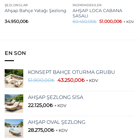
ŞEZLONGLAR
İNDIRIMDEKILER
AHŞAP LOCA CABANA
Ahşap Bahçe Yatağı Şezlong
SASALI
Orijinal
Şu
34.950,00
₺
60.450,00
₺
51.000,00
₺
+ KDV
fiyat:
andaki
60.450,00₺.
fiyat:
51.000,
EN SON
KONSEPT BAHÇE OTURMA GRUBU
Orijinal
Şu
51.900,00
₺
43.250,00
₺
+ KDV
fiyat:
andaki
51.900,00₺.
fiyat:
AHŞAP ŞEZLONG SİSA
43.250,00₺.
22.125,00
₺
+ KDV
AHŞAP OVAL ŞEZLONG
28.275,00
₺
+ KDV