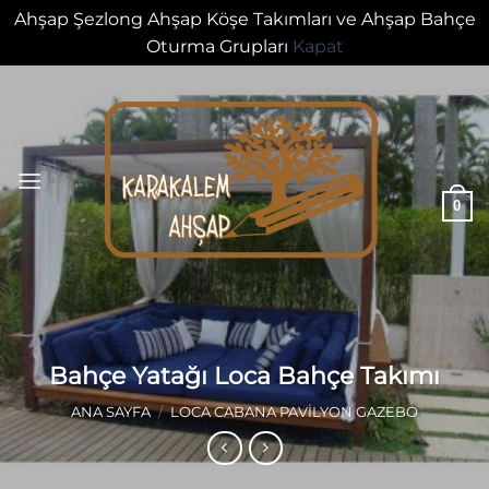
Ahşap Şezlong Ahşap Köşe Takımları ve Ahşap Bahçe
Oturma Grupları
Kapat
İçeriğe
atla
0
Bahçe Yatağı Loca Bahçe Takımı
ANA SAYFA
/
LOCA CABANA PAVILYON GAZEBO