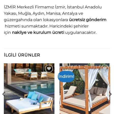
İZMİR Merkezli Firmamız İzmir, İstanbul Anadolu
Yakası, Muğla, Aydın, Manisa, Antalya ve
güzergahında olan lokasyonlara
ücretsiz gönderim
hizmeti sunmaktadır. Haricindeki şehirler
için
nakliye ve kurulum ücreti
uygulanacaktır.
İLGILI ÜRÜNLER
İndirim!
Add to
Add to
wishlist
wishlist