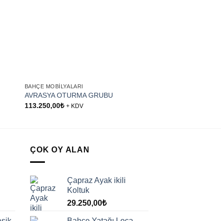
+
+
BAHÇE MOBILYALARI
BAHÇE MOBILYALARI
AVRASYA OTURMA GRUBU
LARA KOLTUK TAKI
113.250,00
₺
44.850,00
₺
+ KDV
ÇOK OY ALAN
Çapraz Ayak ikili
Koltuk
29.250,00
₺
sik
Bahçe Yatağı Loca