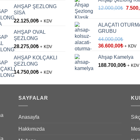
fiyat:
andaki
AHŞAP ŞEZLONG
Orijina
51.900,00₺.
fiyat:
12.000,00
₺
7.500
SİSA
fiyat:
43.250,00₺.
22.125,00
₺
12.000
+ KDV
ALAÇATI OTURM
GRUBU
AHŞAP OVAL
ŞEZLONG
44.000,00
₺
Orijinal
Şu
36.600,00
₺
28.275,00
₺
+ KDV
+ KDV
fiyat:
andaki
Ahşap Kamelya
AHŞAP KOLÇAKLI
44.000,00₺.
fiyat:
ŞEZLONG
188.700,00
36.600,
₺
+ KDV
14.750,00
₺
+ KDV
SAYFALAR
KU
na
Anasayfa
Sık
Hakkımızda
Mes
la