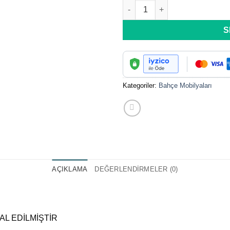
KALKAN OTURMA GRUBU ade
Add to
wishlist
S
Kategoriler:
Bahçe Mobilyaları
AÇIKLAMA
DEĞERLENDIRMELER (0)
L EDİLMİŞTİR