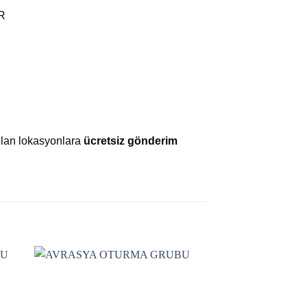
R
olan lokasyonlara
ücretsiz gönderim
 to
Add to
ist
wishlist