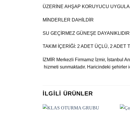
ÜZERİNE AHŞAP KORUYUCU UYGULAN
MİNDERLER DAHİLDİR
SU GEÇİRMEZ GÜNEŞE DAYANIKLIDIR
TAKIM İÇERİĞİ: 2 ADET ÜÇLÜ, 2 ADE
İZMİR Merkezli Firmamız İzmir, İstanbul A
hizmeti sunmaktadır. Haricindeki şehirler 
İLGILI ÜRÜNLER
Add to
wishlist