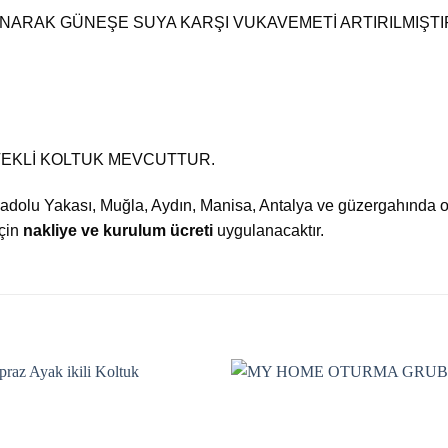
ARAK GÜNEŞE SUYA KARŞI VUKAVEMETİ ARTIRILMIŞTI
T TEKLİ KOLTUK MEVCUTTUR.
nadolu Yakası, Muğla, Aydın, Manisa, Antalya ve güzergahında 
için
nakliye ve kurulum ücreti
uygulanacaktır.
Add to
Add
wishlist
wishl