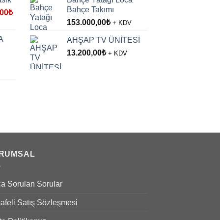
Bahçe Takımı
l
Şu
,00
₺
andaki
153.000,00
₺
+ KDV
,00₺.
fiyat:
A
AHŞAP TV ÜNİTESİ
7.500,00₺.
13.200,00
₺
+ KDV
00₺.
RUMSAL
ça Sorulan Sorular
afeli Satış Sözleşmesi