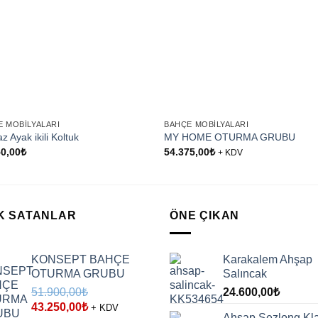
+
E MOBILYALARI
BAHÇE MOBILYALARI
z Ayak ikili Koltuk
MY HOME OTURMA GRUBU
50,00
₺
54.375,00
₺
+ KDV
K SATANLAR
ÖNE ÇIKAN
KONSEPT BAHÇE
Karakalem Ahşap
OTURMA GRUBU
Salıncak
51.900,00
₺
24.600,00
₺
Orijinal
Şu
43.250,00
₺
+ KDV
Ahşap Şezlong Kla