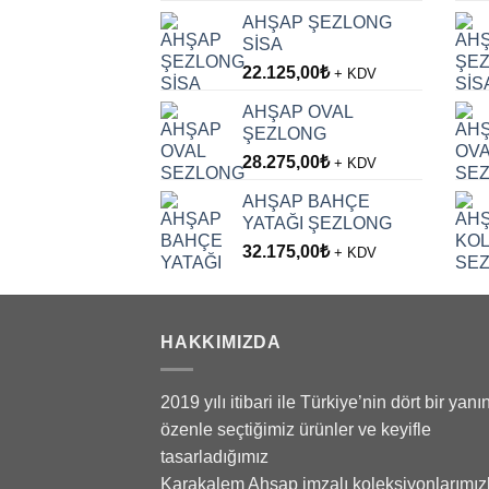
fiyat:
andaki
AHŞAP ŞEZLONG
51.900,00₺.
fiyat:
SİSA
43.250,00₺.
22.125,00
₺
+ KDV
AHŞAP OVAL
ŞEZLONG
28.275,00
₺
+ KDV
AHŞAP BAHÇE
YATAĞI ŞEZLONG
32.175,00
₺
+ KDV
HAKKIMIZDA
2019 yılı itibari ile Türkiye’nin dört bir yanı
özenle seçtiğimiz ürünler ve keyifle
tasarladığımız
Karakalem Ahşap imzalı koleksiyonlarımız