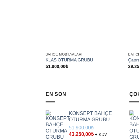
+
+
BAHÇE MOBILYALARI
BAHÇ
KLAS OTURMA GRUBU
Çapra
51.900,00
₺
29.2
EN SON
ÇO
KONSEPT BAHÇE
OTURMA GRUBU
51.900,00
₺
Orijinal
Şu
43.250,00
₺
+ KDV