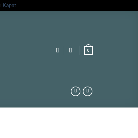
rı
Kapat
0