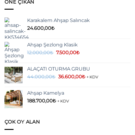
ÖNE ÇIKAN
Karakalem Ahşap Salıncak
24.600,00
₺
Ahşap Şezlong Klasik
Orijinal
Şu
12.000,00
₺
7.500,00
₺
fiyat:
andaki
12.000,00₺.
fiyat:
ALAÇATI OTURMA GRUBU
7.500,00₺.
Orijinal
Şu
44.000,00
₺
36.600,00
₺
+ KDV
fiyat:
andaki
44.000,00₺.
fiyat:
Ahşap Kamelya
36.600,00₺.
188.700,00
₺
+ KDV
ÇOK OY ALAN