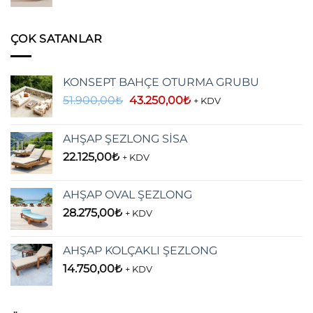
ÇOK SATANLAR
KONSEPT BAHÇE OTURMA GRUBU
Orijinal
Şu
51.900,00
₺
43.250,00
₺
+ KDV
fiyat:
andaki
51.900,00₺.
fiyat:
AHŞAP ŞEZLONG SİSA
43.250,00₺.
22.125,00
₺
+ KDV
AHŞAP OVAL ŞEZLONG
28.275,00
₺
+ KDV
AHŞAP KOLÇAKLI ŞEZLONG
14.750,00
₺
+ KDV