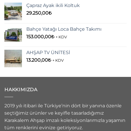
Çapraz Ayak ikili Koltuk
29.250,00
₺
Bahçe Yatağı Loca Bahçe Takımı
153.000,00
₺
+ KDV
AHŞAP TV ÜNİTESİ
13.200,00
₺
+ KDV
HAKKIMIZDA
2019 yılı itibari ile Türkiye’nin dört bir yanına özenle
seçtiğimiz ürünler ve keyifle tasarladığımız
Karakalem Ahşap imzalı koleksiyonlarımızla yaşamın
tüm renklerini evinize getiriyoruz.