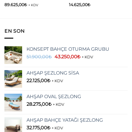
89.625,00
₺
14.625,00
₺
+ KDV
i
,00₺.
EN SON
KONSEPT BAHÇE OTURMA GRUBU
Orijinal
Şu
51.900,00
₺
43.250,00
₺
+ KDV
fiyat:
andaki
51.900,00₺.
fiyat:
AHŞAP ŞEZLONG SİSA
43.250,00₺.
22.125,00
₺
+ KDV
AHŞAP OVAL ŞEZLONG
28.275,00
₺
+ KDV
AHŞAP BAHÇE YATAĞI ŞEZLONG
32.175,00
₺
+ KDV