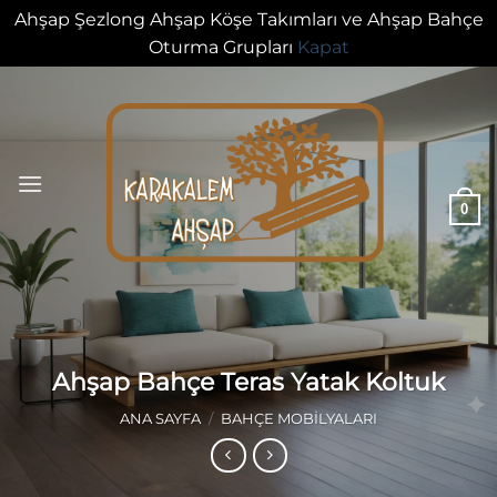
Ahşap Şezlong Ahşap Köşe Takımları ve Ahşap Bahçe
Oturma Grupları
Kapat
İçeriğe
atla
0
Ahşap Bahçe Teras Yatak Koltuk
ANA SAYFA
/
BAHÇE MOBILYALARI