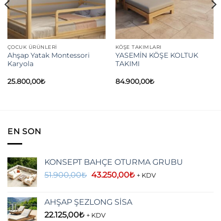
ÇOCUK ÜRÜNLERI
KÖŞE TAKIMLARI
Ahşap Yatak Montessori
YASEMİN KÖŞE KOLTUK
Karyola
TAKIMI
25.800,00
₺
84.900,00
₺
EN SON
KONSEPT BAHÇE OTURMA GRUBU
Orijinal
Şu
51.900,00
₺
43.250,00
₺
+ KDV
fiyat:
andaki
51.900,00₺.
fiyat:
AHŞAP ŞEZLONG SİSA
43.250,00₺.
22.125,00
₺
+ KDV