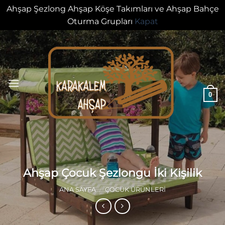
Ahşap Şezlong Ahşap Köşe Takımları ve Ahşap Bahçe
Oturma Grupları
Kapat
İçeriğe
atla
0
Ahşap Çocuk Şezlongu İki Kişilik
ANA SAYFA
/
ÇOCUK ÜRÜNLERI