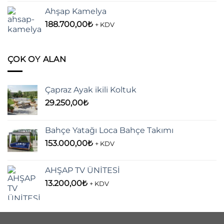
44.000,00₺.
fiyat:
Ahşap Kamelya
36.600,00₺.
188.700,00
₺
+ KDV
ÇOK OY ALAN
Çapraz Ayak ikili Koltuk
29.250,00
₺
Bahçe Yatağı Loca Bahçe Takımı
153.000,00
₺
+ KDV
AHŞAP TV ÜNİTESİ
13.200,00
₺
+ KDV