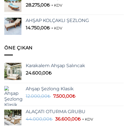
28.275,00
₺
+ KDV
AHŞAP KOLÇAKLI ŞEZLONG
14.750,00
₺
+ KDV
ÖNE ÇIKAN
Karakalem Ahşap Salıncak
24.600,00
₺
Ahşap Şezlong Klasik
Orijinal
Şu
12.000,00
₺
7.500,00
₺
fiyat:
andaki
12.000,00₺.
fiyat:
ALAÇATI OTURMA GRUBU
7.500,00₺.
Orijinal
Şu
44.000,00
₺
36.600,00
₺
+ KDV
fiyat:
andaki