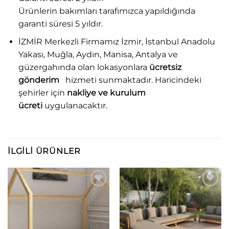
Ürünlerin bakımları tarafımızca yapıldığında
garanti süresi 5 yıldır.
İZMİR Merkezli Firmamız İzmir, İstanbul Anadolu
Yakası, Muğla, Aydın, Manisa, Antalya ve
güzergahında olan lokasyonlara
ücretsiz
gönderim
hizmeti sunmaktadır. Haricindeki
şehirler için
nakliye ve kurulum
ücreti
uygulanacaktır.
İLGILI ÜRÜNLER
Add to
Add to
wishlist
wishlist