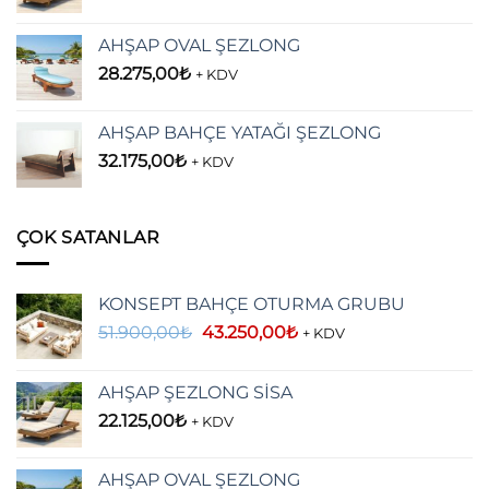
AHŞAP OVAL ŞEZLONG
28.275,00
₺
+ KDV
AHŞAP BAHÇE YATAĞI ŞEZLONG
32.175,00
₺
+ KDV
ÇOK SATANLAR
KONSEPT BAHÇE OTURMA GRUBU
Orijinal
Şu
51.900,00
₺
43.250,00
₺
+ KDV
fiyat:
andaki
51.900,00₺.
fiyat:
AHŞAP ŞEZLONG SİSA
43.250,00₺.
22.125,00
₺
+ KDV
AHŞAP OVAL ŞEZLONG