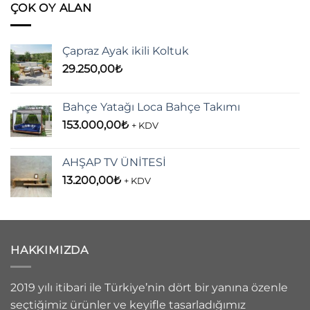
ÇOK OY ALAN
Çapraz Ayak ikili Koltuk
29.250,00
₺
Bahçe Yatağı Loca Bahçe Takımı
153.000,00
₺
+ KDV
AHŞAP TV ÜNİTESİ
13.200,00
₺
+ KDV
HAKKIMIZDA
2019 yılı itibari ile Türkiye’nin dört bir yanına özenle
seçtiğimiz ürünler ve keyifle tasarladığımız