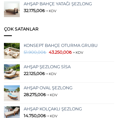
AHŞAP BAHÇE YATAĞI ŞEZLONG
32.175,00
₺
+ KDV
ÇOK SATANLAR
KONSEPT BAHÇE OTURMA GRUBU
Orijinal
Şu
51.900,00
₺
43.250,00
₺
+ KDV
fiyat:
andaki
51.900,00₺.
fiyat:
AHŞAP ŞEZLONG SİSA
43.250,00₺.
22.125,00
₺
+ KDV
AHŞAP OVAL ŞEZLONG
28.275,00
₺
+ KDV
AHŞAP KOLÇAKLI ŞEZLONG
14.750,00
₺
+ KDV