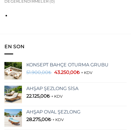
DEĞERLENDIRMELER (0)
EN SON
KONSEPT BAHÇE OTURMA GRUBU
Orijinal
Şu
51.900,00
₺
43.250,00
₺
+ KDV
fiyat:
andaki
51.900,00₺.
fiyat:
AHŞAP ŞEZLONG SİSA
43.250,00₺.
22.125,00
₺
+ KDV
AHŞAP OVAL ŞEZLONG
28.275,00
₺
+ KDV