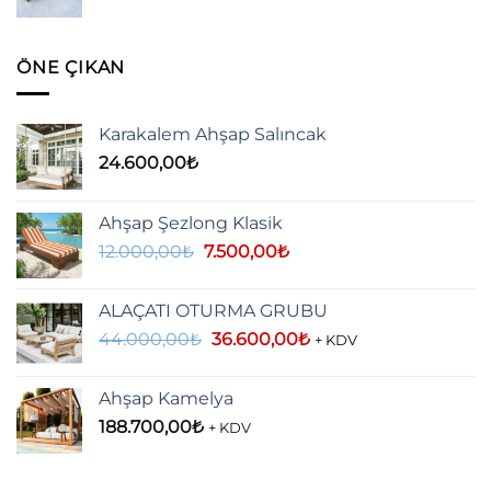
ÖNE ÇIKAN
Karakalem Ahşap Salıncak
24.600,00
₺
Ahşap Şezlong Klasik
Orijinal
Şu
12.000,00
₺
7.500,00
₺
fiyat:
andaki
12.000,00₺.
fiyat:
ALAÇATI OTURMA GRUBU
7.500,00₺.
Orijinal
Şu
44.000,00
₺
36.600,00
₺
+ KDV
fiyat:
andaki
44.000,00₺.
fiyat:
Ahşap Kamelya
36.600,00₺.
188.700,00
₺
+ KDV