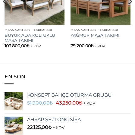
MASA SANDALYE TAKIMLARI
MASA SANDALYE TAKIMLARI
BÜYÜK ADA KOLTUKLU
YAĞMUR MASA TAKIMI
MASA TAKIMI
103.800,00
₺
79.200,00
₺
+ KDV
+ KDV
EN SON
KONSEPT BAHÇE OTURMA GRUBU
Orijinal
Şu
51.900,00
₺
43.250,00
₺
+ KDV
fiyat:
andaki
51.900,00₺.
fiyat:
AHŞAP ŞEZLONG SİSA
43.250,00₺.
22.125,00
₺
+ KDV