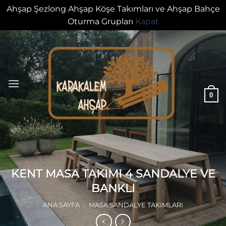
Ahşap Şezlong Ahşap Köşe Takımları ve Ahşap Bahçe
Oturma Grupları
Kapat
İçeriğe
atla
0
KENT MASA TAKIMI 4 SANDALYE VE
BANKLI
ANA SAYFA
/
MASA SANDALYE TAKIMLARI