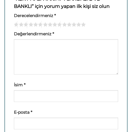
BANKLI” için yorum yapan ilk kişi siz olun
Derecelendirmeniz
*
Değerlendirmeniz
*
İsim
*
E-posta
*