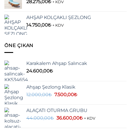
28.275,00
₺
+ KDV
AHŞAP KOLÇAKLI ŞEZLONG
14.750,00
₺
+ KDV
ÖNE ÇIKAN
Karakalem Ahşap Salıncak
24.600,00
₺
Ahşap Şezlong Klasik
Orijinal
Şu
12.000,00
₺
7.500,00
₺
fiyat:
andaki
12.000,00₺.
fiyat:
ALAÇATI OTURMA GRUBU
7.500,00₺.
Orijinal
Şu
44.000,00
₺
36.600,00
₺
+ KDV
fiyat:
andaki
44.000,00₺.
fiyat: