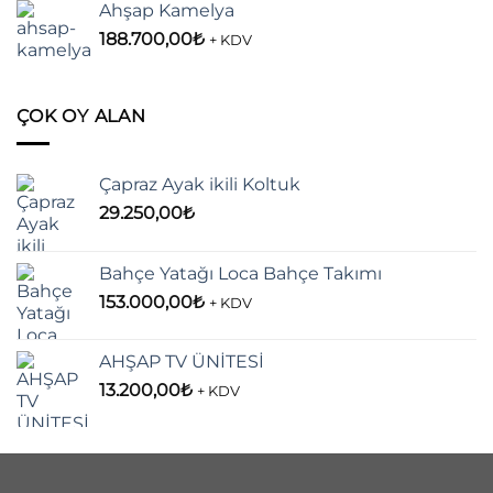
Ahşap Kamelya
36.600,00₺.
188.700,00
₺
+ KDV
ÇOK OY ALAN
Çapraz Ayak ikili Koltuk
29.250,00
₺
Bahçe Yatağı Loca Bahçe Takımı
153.000,00
₺
+ KDV
AHŞAP TV ÜNİTESİ
13.200,00
₺
+ KDV