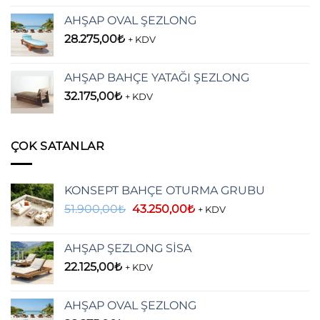
AHŞAP OVAL ŞEZLONG
28.275,00
₺
+ KDV
AHŞAP BAHÇE YATAĞI ŞEZLONG
32.175,00
₺
+ KDV
ÇOK SATANLAR
KONSEPT BAHÇE OTURMA GRUBU
Orijinal
Şu
51.900,00
₺
43.250,00
₺
+ KDV
fiyat:
andaki
51.900,00₺.
fiyat:
AHŞAP ŞEZLONG SİSA
43.250,00₺.
22.125,00
₺
+ KDV
AHŞAP OVAL ŞEZLONG