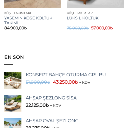
KÖŞE TAKIMLARI
KÖŞE TAKIMLARI
YASEMİN KÖŞE KOLTUK
LÜKS L KOLTUK
TAKIMI
Orijinal
Şu
84.900,00
₺
75.000,00
₺
57.000,00
₺
fiyat:
andaki
75.000,00₺.
fiyat:
57.000,
EN SON
KONSEPT BAHÇE OTURMA GRUBU
Orijinal
Şu
51.900,00
₺
43.250,00
₺
+ KDV
fiyat:
andaki
51.900,00₺.
fiyat:
AHŞAP ŞEZLONG SİSA
43.250,00₺.
22.125,00
₺
+ KDV
AHŞAP OVAL ŞEZLONG