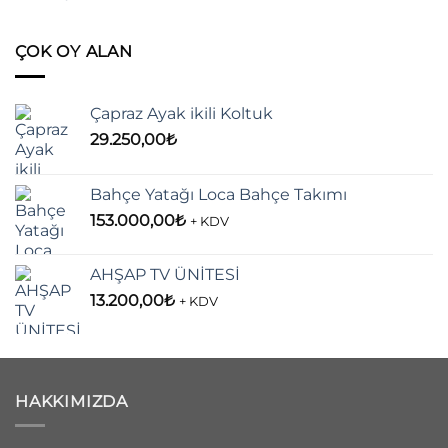
ÇOK OY ALAN
Çapraz Ayak ikili Koltuk
29.250,00
₺
Bahçe Yatağı Loca Bahçe Takımı
153.000,00
₺
+ KDV
AHŞAP TV ÜNİTESİ
13.200,00
₺
+ KDV
HAKKIMIZDA