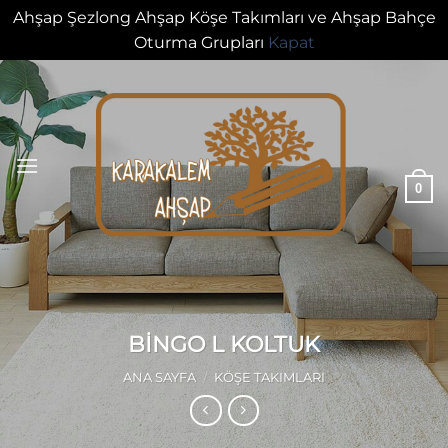
Ahşap Şezlong Ahşap Köşe Takımları ve Ahşap Bahçe
Oturma Grupları
Kapat
İçeriğe
atla
0
BİNGO L KOLTUK
ANA SAYFA
/
KÖŞE TAKIMLARI