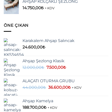
AHŞAP KOLÇAKLI ŞEZLONG
14.750,00
₺
+ KDV
ÖNE ÇIKAN
Karakalem Ahşap Salıncak
24.600,00
₺
Ahşap Şezlong Klasik
Orijinal
Şu
12.000,00
₺
7.500,00
₺
fiyat:
andaki
12.000,00₺.
fiyat:
ALAÇATI OTURMA GRUBU
7.500,00₺.
Orijinal
Şu
44.000,00
₺
36.600,00
₺
+ KDV
fiyat:
andaki
44.000,00₺.
fiyat:
Ahşap Kamelya
36.600,00₺.
188.700,00
₺
+ KDV