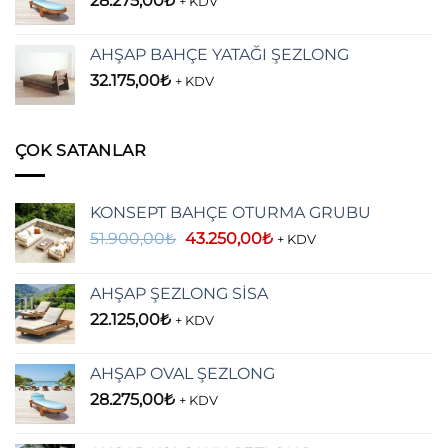
28.275,00
₺
+ KDV
AHŞAP BAHÇE YATAĞI ŞEZLONG
32.175,00
₺
+ KDV
ÇOK SATANLAR
KONSEPT BAHÇE OTURMA GRUBU
Orijinal
Şu
51.900,00
₺
43.250,00
₺
+ KDV
fiyat:
andaki
51.900,00₺.
fiyat:
AHŞAP ŞEZLONG SİSA
43.250,00₺.
22.125,00
₺
+ KDV
AHŞAP OVAL ŞEZLONG
28.275,00
₺
+ KDV