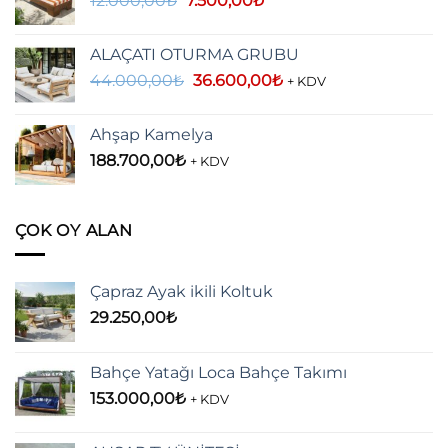
12.000,00
₺
7.500,00
₺
fiyat:
andaki
12.000,00₺.
fiyat:
ALAÇATI OTURMA GRUBU
7.500,00₺.
Orijinal
Şu
44.000,00
₺
36.600,00
₺
+ KDV
fiyat:
andaki
44.000,00₺.
fiyat:
Ahşap Kamelya
36.600,00₺.
188.700,00
₺
+ KDV
ÇOK OY ALAN
Çapraz Ayak ikili Koltuk
29.250,00
₺
Bahçe Yatağı Loca Bahçe Takımı
153.000,00
₺
+ KDV