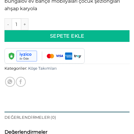
bungalov ev bahçe mobilyaları çocuk şezlongları
ahşap karyola
OLİMPUS KÖŞE KOLTUK adet
SEPETE EKLE
Kategoriler:
Köşe Takımları
DEĞERLENDIRMELER (0)
Değerlendirmeler