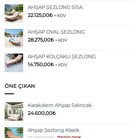
51.900,00₺.
fiyat:
AHŞAP ŞEZLONG SİSA
43.250,00₺.
22.125,00
₺
+ KDV
AHŞAP OVAL ŞEZLONG
28.275,00
₺
+ KDV
AHŞAP KOLÇAKLI ŞEZLONG
14.750,00
₺
+ KDV
ÖNE ÇIKAN
Karakalem Ahşap Salıncak
24.600,00
₺
Ahşap Şezlong Klasik
Orijinal
Şu