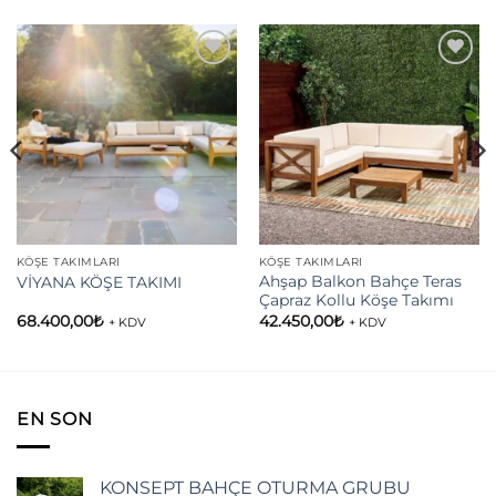
Add to
Add to
wishlist
wishlist
KÖŞE TAKIMLARI
KÖŞE TAKIMLARI
Ahşap Balkon Bahçe Teras
VİYANA KÖŞE TAKIMI
Çapraz Kollu Köşe Takımı
68.400,00
₺
42.450,00
₺
+ KDV
+ KDV
EN SON
KONSEPT BAHÇE OTURMA GRUBU