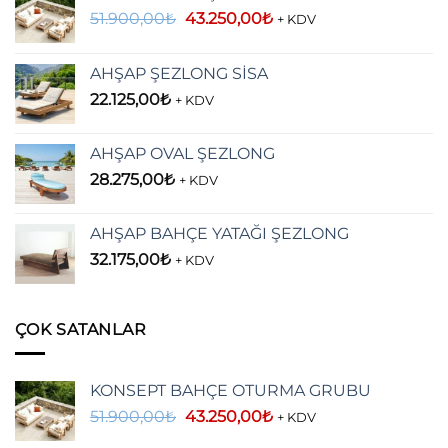
Orijinal
Şu
51.900,00
₺
43.250,00
₺
+ KDV
fiyat:
andaki
51.900,00₺.
fiyat:
AHŞAP ŞEZLONG SİSA
43.250,00₺.
22.125,00
₺
+ KDV
AHŞAP OVAL ŞEZLONG
28.275,00
₺
+ KDV
AHŞAP BAHÇE YATAĞI ŞEZLONG
32.175,00
₺
+ KDV
ÇOK SATANLAR
KONSEPT BAHÇE OTURMA GRUBU
Orijinal
Şu
51.900,00
₺
43.250,00
₺
+ KDV
fiyat:
andaki