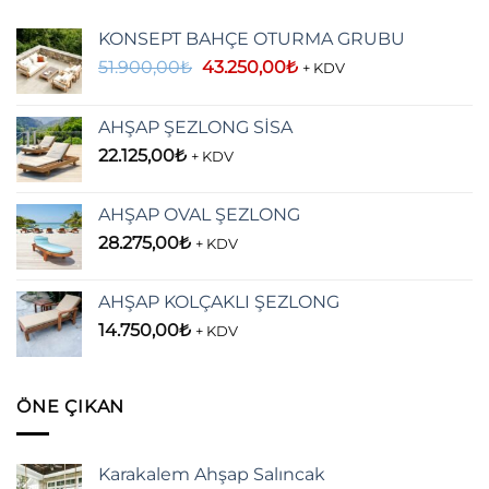
KONSEPT BAHÇE OTURMA GRUBU
Orijinal
Şu
51.900,00
₺
43.250,00
₺
+ KDV
fiyat:
andaki
51.900,00₺.
fiyat:
AHŞAP ŞEZLONG SİSA
43.250,00₺.
22.125,00
₺
+ KDV
AHŞAP OVAL ŞEZLONG
28.275,00
₺
+ KDV
AHŞAP KOLÇAKLI ŞEZLONG
14.750,00
₺
+ KDV
ÖNE ÇIKAN
Karakalem Ahşap Salıncak