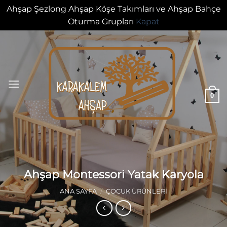
Ahşap Şezlong Ahşap Köşe Takımları ve Ahşap Bahçe
Oturma Grupları
Kapat
İçeriğe
atla
0
Ahşap Montessori Yatak Karyola
ANA SAYFA
/
ÇOCUK ÜRÜNLERI