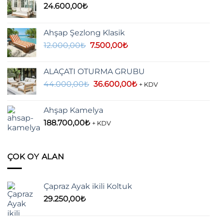
24.600,00
₺
Ahşap Şezlong Klasik
Orijinal
Şu
12.000,00
₺
7.500,00
₺
fiyat:
andaki
12.000,00₺.
fiyat:
ALAÇATI OTURMA GRUBU
7.500,00₺.
Orijinal
Şu
44.000,00
₺
36.600,00
₺
+ KDV
fiyat:
andaki
44.000,00₺.
fiyat:
Ahşap Kamelya
36.600,00₺.
188.700,00
₺
+ KDV
ÇOK OY ALAN
Çapraz Ayak ikili Koltuk
29.250,00
₺