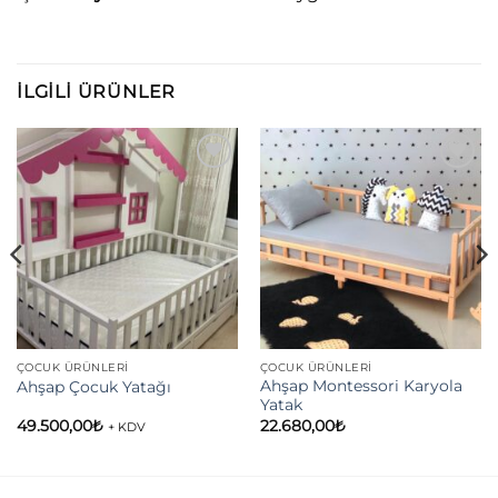
İLGILI ÜRÜNLER
Add to
Add to
wishlist
wishlist
ÇOCUK ÜRÜNLERI
ÇOCUK ÜRÜNLERI
Ahşap Montessori Karyola
Ahşap Çocuk Yatağı
Yatak
49.500,00
₺
22.680,00
₺
+ KDV