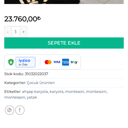
23.760,00
₺
Ahşap Montessori Yatak Karyola adet
SEPETE EKLE
Stok kodu:
31032022037
Kategoriler:
Çocuk Ürünleri
Etiketler:
ahşap karyola
,
karyola
,
montesori
,
montesorri
,
montessori
,
yatak