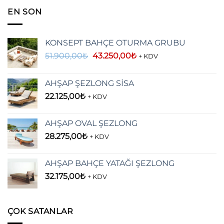
EN SON
KONSEPT BAHÇE OTURMA GRUBU
Orijinal
Şu
51.900,00
₺
43.250,00
₺
+ KDV
fiyat:
andaki
51.900,00₺.
fiyat:
AHŞAP ŞEZLONG SİSA
43.250,00₺.
22.125,00
₺
+ KDV
AHŞAP OVAL ŞEZLONG
28.275,00
₺
+ KDV
AHŞAP BAHÇE YATAĞI ŞEZLONG
32.175,00
₺
+ KDV
ÇOK SATANLAR