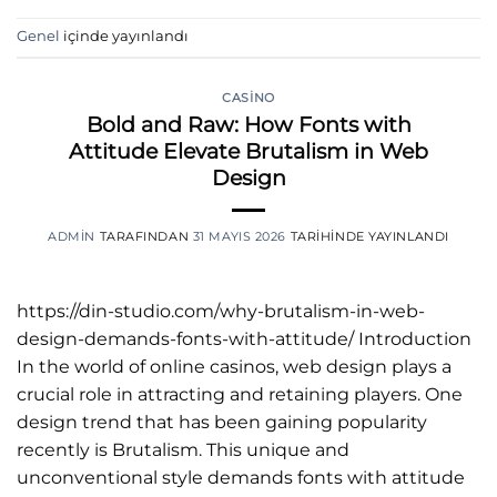
Genel
içinde yayınlandı
CASINO
Bold and Raw: How Fonts with
Attitude Elevate Brutalism in Web
Design
ADMIN
TARAFINDAN
31 MAYIS 2026
TARIHINDE YAYINLANDI
https://din-studio.com/why-brutalism-in-web-
design-demands-fonts-with-attitude/ Introduction
In the world of online casinos, web design plays a
crucial role in attracting and retaining players. One
design trend that has been gaining popularity
recently is Brutalism. This unique and
unconventional style demands fonts with attitude