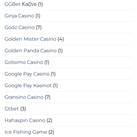
GGBet Καζίνο
(1)
Ginja Casino
(1)
Godz Casino
(7)
Golden Mister Casino
(4)
Golden Panda Casino
(1)
Golisimo Casino
(1)
Google Pay Casino
(1)
Google Pay Kasinot
(1)
Gransino Casino
(7)
Gtbet
(3)
Hahaspin Casino
(2)
Ice Fishing Game
(2)