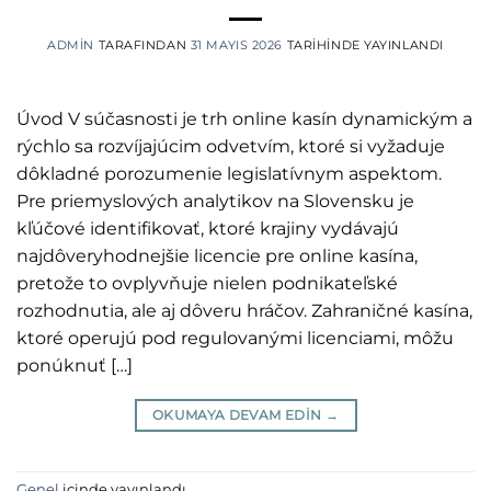
ADMIN
TARAFINDAN
31 MAYIS 2026
TARIHINDE YAYINLANDI
Úvod V súčasnosti je trh online kasín dynamickým a
rýchlo sa rozvíjajúcim odvetvím, ktoré si vyžaduje
dôkladné porozumenie legislatívnym aspektom.
Pre priemyslových analytikov na Slovensku je
kľúčové identifikovať, ktoré krajiny vydávajú
najdôveryhodnejšie licencie pre online kasína,
pretože to ovplyvňuje nielen podnikateľské
rozhodnutia, ale aj dôveru hráčov. Zahraničné kasína,
ktoré operujú pod regulovanými licenciami, môžu
ponúknuť […]
OKUMAYA DEVAM EDIN
→
Genel
içinde yayınlandı