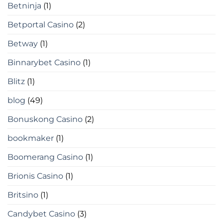
Betninja
(1)
Betportal Casino
(2)
Betway
(1)
Binnarybet Casino
(1)
Blitz
(1)
blog
(49)
Bonuskong Casino
(2)
bookmaker
(1)
Boomerang Casino
(1)
Brionis Casino
(1)
Britsino
(1)
Candybet Casino
(3)