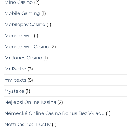
Mino Casino
(2)
Mobile Gaming
(1)
Mobilepay Casino
(1)
Monsterwin
(1)
Monsterwin Casino
(2)
Mr Jones Casino
(1)
Mr Pacho
(3)
my_texts
(5)
Mystake
(1)
Nejlepsi Online Kasina
(2)
Německé Online Casino Bonus Bez Vkladu
(1)
Nettikasinot Trustly
(1)