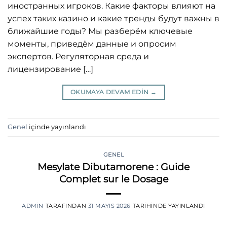
иностранных игроков. Какие факторы влияют на
успех таких казино и какие тренды будут важны в
ближайшие годы? Мы разберём ключевые
моменты, приведём данные и опросим
экспертов. Регуляторная среда и
лицензирование […]
OKUMAYA DEVAM EDIN
→
Genel
içinde yayınlandı
GENEL
Mesylate Dibutamorene : Guide
Complet sur le Dosage
ADMIN
TARAFINDAN
31 MAYIS 2026
TARIHINDE YAYINLANDI