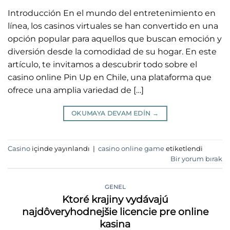
Introducción En el mundo del entretenimiento en
línea, los casinos virtuales se han convertido en una
opción popular para aquellos que buscan emoción y
diversión desde la comodidad de su hogar. En este
artículo, te invitamos a descubrir todo sobre el
casino online Pin Up en Chile, una plataforma que
ofrece una amplia variedad de […]
OKUMAYA DEVAM EDIN
→
Casino
içinde yayınlandı
|
casino online game
etiketlendi
Bir yorum bırak
GENEL
Ktoré krajiny vydávajú
najdôveryhodnejšie licencie pre online
kasina