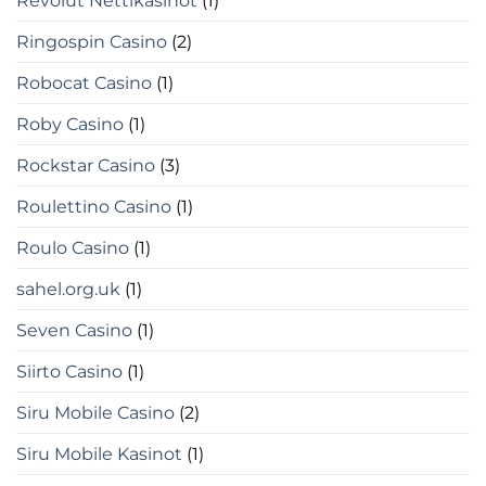
Revolut Nettikasinot
(1)
Ringospin Casino
(2)
Robocat Casino
(1)
Roby Casino
(1)
Rockstar Casino
(3)
Roulettino Casino
(1)
Roulo Casino
(1)
sahel.org.uk
(1)
Seven Casino
(1)
Siirto Casino
(1)
Siru Mobile Casino
(2)
Siru Mobile Kasinot
(1)