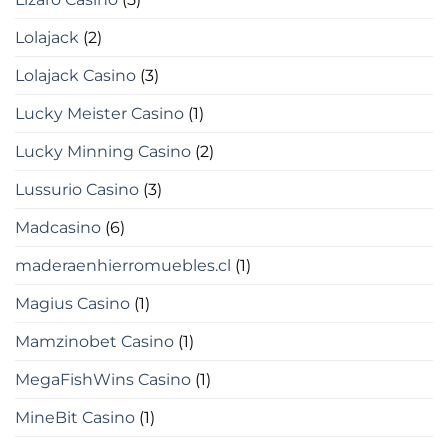
Lolajack
(2)
Lolajack Casino
(3)
Lucky Meister Casino
(1)
Lucky Minning Casino
(2)
Lussurio Casino
(3)
Madcasino
(6)
maderaenhierromuebles.cl
(1)
Magius Casino
(1)
Mamzinobet Casino
(1)
MegaFishWins Casino
(1)
MineBit Casino
(1)