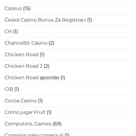
Cazeus
(15)
České Casino Bonus Za Registraci
(1)
CH
(1)
ChanceBit Casino
(2)
Chicken Road
(1)
Chicken Road 2
(2)
Chicken Road φρουτάκι
(1)
CIB
(1)
Cocoa Casino
(1)
Cómo jugar Fruit
(1)
Computers, Games
(69)
Consejos para conseguir
(1)