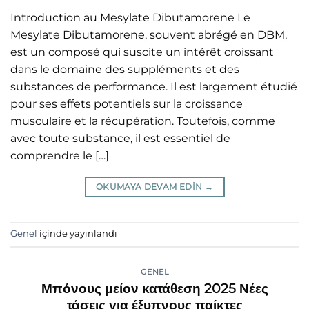
Introduction au Mesylate Dibutamorene Le
Mesylate Dibutamorene, souvent abrégé en DBM,
est un composé qui suscite un intérêt croissant
dans le domaine des suppléments et des
substances de performance. Il est largement étudié
pour ses effets potentiels sur la croissance
musculaire et la récupération. Toutefois, comme
avec toute substance, il est essentiel de
comprendre le […]
OKUMAYA DEVAM EDIN
→
Genel
içinde yayınlandı
GENEL
Μπόνους μείον κατάθεση 2025 Νέες
τάσεις για έξυπνους παίκτες