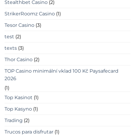
Stealthbet Casino
(2)
StrikerRoomz Casino
(1)
Tesor Casino
(3)
test
(2)
texts
(3)
Thor Casino
(2)
TOP Casino minimální vklad 100 Kč Paysafecard
2026
(1)
Top Kasinot
(1)
Top Kasyno
(1)
Trading
(2)
Trucos para disfrutar
(1)