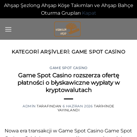
Ahşap Şezlong Ahşap Köşe Takımları ve Ahşap Bahçe
Oturma Grupları
Kapat
İçeriğe
atla
KATEGORI ARŞIVLERI:
GAME SPOT CASINO
0
GAME SPOT CASINO
Game Spot Casino rozszerza ofertę
płatności o błyskawiczne wypłaty w
kryptowalutach
ADMIN
TARAFINDAN
6 HAZIRAN 2026
TARIHINDE
YAYINLANDI
Nowa era transakcji w Game Spot Casino Game Spot