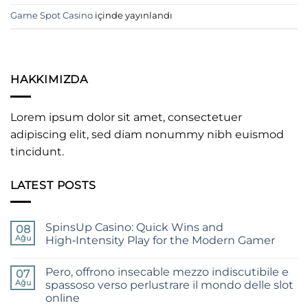
Game Spot Casino
içinde yayınlandı
HAKKIMIZDA
Lorem ipsum dolor sit amet, consectetuer
adipiscing elit, sed diam nonummy nibh euismod
tincidunt.
LATEST POSTS
SpinsUp Casino: Quick Wins and
08
Ağu
High‑Intensity Play for the Modern Gamer
Yorum
yok
Pero, offrono insecable mezzo indiscutibile e
SpinsUp
07
Casino:
Ağu
spassoso verso perlustrare il mondo delle slot
Quick
online
Wins
and