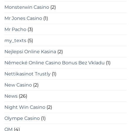
Monsterwin Casino
(2)
Mr Jones Casino
(1)
Mr Pacho
(3)
my_texts
(5)
Nejlepsi Online Kasina
(2)
Německé Online Casino Bonus Bez Vkladu
(1)
Nettikasinot Trustly
(1)
New Casino
(2)
News
(26)
Night Win Casino
(2)
Olympe Casino
(1)
OM
(4)