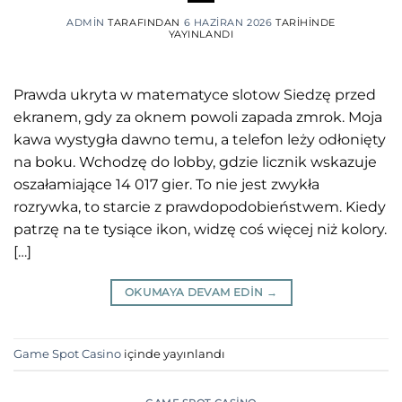
ADMIN
TARAFINDAN
6 HAZIRAN 2026
TARIHINDE
YAYINLANDI
Prawda ukryta w matematyce slotow Siedzę przed
ekranem, gdy za oknem powoli zapada zmrok. Moja
kawa wystygła dawno temu, a telefon leży odłonięty
na boku. Wchodzę do lobby, gdzie licznik wskazuje
oszałamiające 14 017 gier. To nie jest zwykła
rozrywka, to starcie z prawdopodobieństwem. Kiedy
patrzę na te tysiące ikon, widzę coś więcej niż kolory.
[…]
OKUMAYA DEVAM EDIN
→
Game Spot Casino
içinde yayınlandı