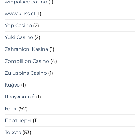
winpalace casino
(1)
www.kuss.cl
(1)
Yep Casino
(2)
Yuki Casino
(2)
Zahranicni Kasina
(1)
Zombillion Casino
(4)
Zuluspins Casino
(1)
Καζίνο
(1)
Προγνωστικά
(1)
Блог
(92)
Партнеры
(1)
Текста
(53)