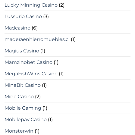
Lucky Minning Casino
(2)
Lussurio Casino
(3)
Madcasino
(6)
maderaenhierromuebles.cl
(1)
Magius Casino
(1)
Mamzinobet Casino
(1)
MegaFishWins Casino
(1)
MineBit Casino
(1)
Mino Casino
(2)
Mobile Gaming
(1)
Mobilepay Casino
(1)
Monsterwin
(1)