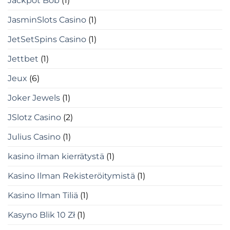
Jackpot Bob
(1)
JasminSlots Casino
(1)
JetSetSpins Casino
(1)
Jettbet
(1)
Jeux
(6)
Joker Jewels
(1)
JSlotz Casino
(2)
Julius Casino
(1)
kasino ilman kierrätystä
(1)
Kasino Ilman Rekisteröitymistä
(1)
Kasino Ilman Tiliä
(1)
Kasyno Blik 10 Zł
(1)