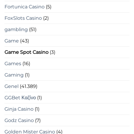
Fortunica Casino
(5)
FoxSlots Casino
(2)
gambling
(51)
Game
(43)
Game Spot Casino
(3)
Games
(16)
Gaming
(1)
Genel
(41.389)
GGBet Καζίνο
(1)
Ginja Casino
(1)
Godz Casino
(7)
Golden Mister Casino
(4)