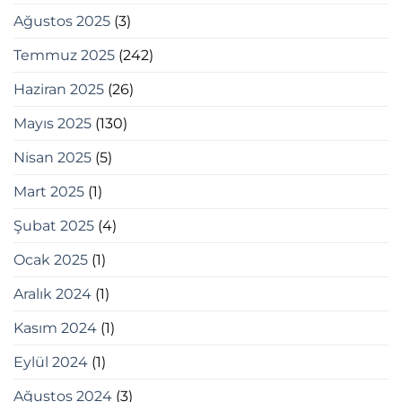
Ağustos 2025
(3)
Temmuz 2025
(242)
Haziran 2025
(26)
Mayıs 2025
(130)
Nisan 2025
(5)
Mart 2025
(1)
Şubat 2025
(4)
Ocak 2025
(1)
Aralık 2024
(1)
Kasım 2024
(1)
Eylül 2024
(1)
Ağustos 2024
(3)