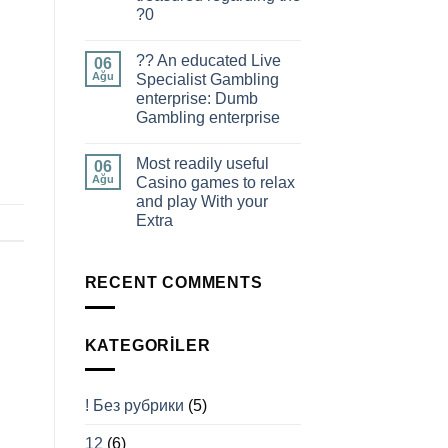
at
?0
the
an
Yorum
online
yok
Playing
?? An educated Live
On
06
facilities?
the
Ağu
Specialist Gambling
minimum
enterprise: Dumb
?
20
Gambling enterprise
place,
you
Yorum
can
yok
Most readily useful
??
06
purchase
An
?
Ağu
Casino games to relax
educated
20
and play With your
Live
into
Specialist
the
Extra
Gambling
extra
enterprise:
Yorum
fund
Dumb
yok
and
Most
Gambling
you
readily
RECENT COMMENTS
enterprise
can
useful
a
Casino
hundred
games
spins
to
treasured
KATEGORILER
relax
regarding
and
the
play
?
With
0
your
! Без рубрики
(5)
Extra
12
(6)