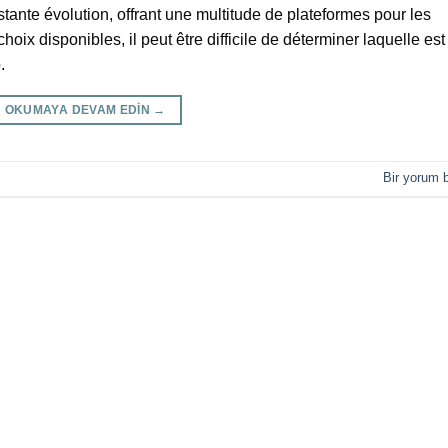
ante évolution, offrant une multitude de plateformes pour les
oix disponibles, il peut être difficile de déterminer laquelle est
.
OKUMAYA DEVAM EDIN
→
Bir yorum b