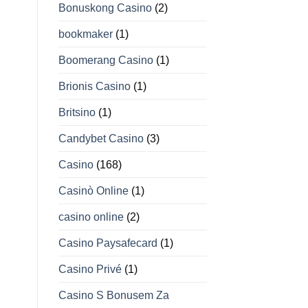
Bonuskong Casino
(2)
bookmaker
(1)
Boomerang Casino
(1)
Brionis Casino
(1)
Britsino
(1)
Candybet Casino
(3)
Casino
(168)
Casinò Online
(1)
casino online
(2)
Casino Paysafecard
(1)
Casino Privé
(1)
Casino S Bonusem Za