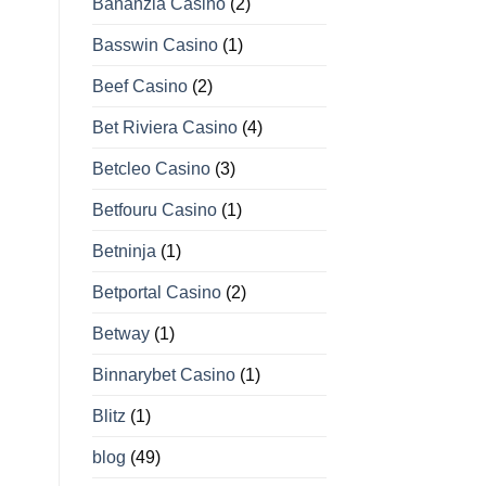
Bananzia Casino
(2)
Basswin Casino
(1)
Beef Casino
(2)
Bet Riviera Casino
(4)
Betcleo Casino
(3)
Betfouru Casino
(1)
Betninja
(1)
Betportal Casino
(2)
Betway
(1)
Binnarybet Casino
(1)
Blitz
(1)
blog
(49)