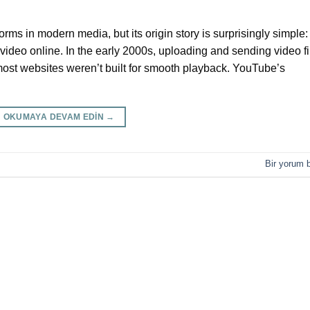
orms in modern media, but its origin story is surprisingly simple:
ideo online. In the early 2000s, uploading and sending video fi
most websites weren’t built for smooth playback. YouTube’s
OKUMAYA DEVAM EDIN
→
Bir yorum b