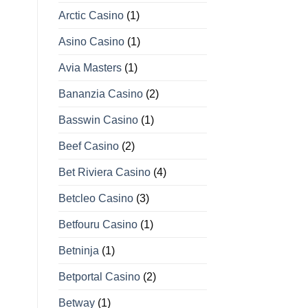
Arctic Casino
(1)
Asino Casino
(1)
Avia Masters
(1)
Bananzia Casino
(2)
Basswin Casino
(1)
Beef Casino
(2)
Bet Riviera Casino
(4)
Betcleo Casino
(3)
Betfouru Casino
(1)
Betninja
(1)
Betportal Casino
(2)
Betway
(1)