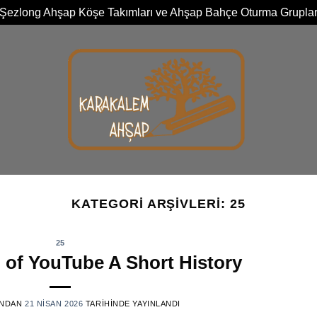
Şezlong Ahşap Köşe Takımları ve Ahşap Bahçe Oturma Grupla
KATEGORI ARŞIVLERI:
25
25
of YouTube A Short History
INDAN
21 NISAN 2026
TARIHINDE YAYINLANDI