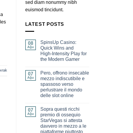
sed diam nonummy nibh
euismod tincidunt.
 a
les
LATEST POSTS
SpinsUp Casino:
08
Ağu
Quick Wins and
High‑Intensity Play for
the Modern Gamer
Yorum
yok
ırak
Pero, offrono insecable
SpinsUp
07
Casino:
Ağu
mezzo indiscutibile e
Quick
spassoso verso
Wins
and
perlustrare il mondo
High‑Intensity
delle slot online
Play
for
Yorum
the
yok
Modern
Sopra questi ricchi
Pero,
07
Gamer
offrono
Ağu
premio di ossequio
insecable
StarVegas si attesta
mezzo
indiscutibile
davvero in mezzo a le
e
piattaforme piuttosto
spassoso