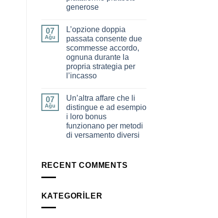
verso
generose
perlustrare
Yorum
il
yok
mondo
L’opzione doppia
Sopra
07
delle
questi
slot
Ağu
passata consente due
ricchi
online
scommesse accordo,
premio
di
ognuna durante la
ossequio
propria strategia per
StarVegas
si
l’incasso
attesta
Yorum
davvero
yok
in
Un’altra affare che li
L’opzione
07
mezzo
doppia
a
Ağu
distingue e ad esempio
passata
le
i loro bonus
consente
piattaforme
due
piuttosto
funzionano per metodi
scommesse
generose
di versamento diversi
accordo,
ognuna
Yorum
durante
yok
la
Un’altra
propria
affare
RECENT COMMENTS
strategia
che
per
li
l’incasso
distingue
e
KATEGORILER
ad
esempio
i
loro