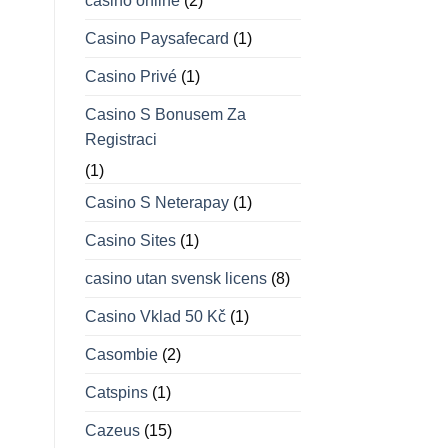
casino online
(2)
Casino Paysafecard
(1)
Casino Privé
(1)
Casino S Bonusem Za
Registraci
(1)
Casino S Neterapay
(1)
Casino Sites
(1)
casino utan svensk licens
(8)
Casino Vklad 50 Kč
(1)
Casombie
(2)
Catspins
(1)
Cazeus
(15)