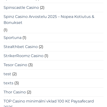
Spinscastle Casino
(2)
Spinz Casino Arvostelu 2025 – Nopea Kotiutus &
Bonukset
(1)
Sportuna
(1)
Stealthbet Casino
(2)
StrikerRoomz Casino
(1)
Tesor Casino
(3)
test
(2)
texts
(3)
Thor Casino
(2)
TOP Casino minimální vklad 100 Kč Paysafecard