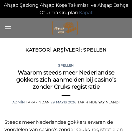
Ahşap Şezlong Ahşap Köşe Takımları ve Ahşap Bahçe
Oturma Grupları
Kapat
İçeriğe
atla
KATEGORI ARŞIVLERI:
SPELLEN
0
SPELLEN
Waarom steeds meer Nederlandse
gokkers zich aanmelden bij casino’s
zonder Cruks registratie
ADMIN
TARAFINDAN
29 MAYIS 2026
TARIHINDE YAYINLANDI
Steeds meer Nederlandse gokkers ervaren de
voordelen van casino’s zonder Cruks-registratie en