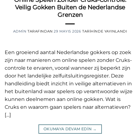
Veilig Gokken Buiten de Nederlandse
Grenzen
ADMIN
TARAFINDAN
29 MAYIS 2026
TARIHINDE YAYINLANDI
Een groeiend aantal Nederlandse gokkers op zoek
zijn naar manieren om online spelen zonder Cruks-
controle te ervaren, vooral wanneer zij beperkt zijn
door het landelijke zelfuitsluitingsregister. Deze
handleiding biedt inzicht in veilige alternatieven in
het buitenland waar spelers op verantwoorde wijze
kunnen deelnemen aan online gokken. Wat is
Cruks en waarom gaan spelers naar alternatieven?
[…]
OKUMAYA DEVAM EDIN
→