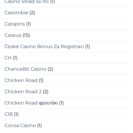
Casino Vklad 50 Kč
(1)
Casombie
(2)
Catspins
(1)
Cazeus
(15)
České Casino Bonus Za Registraci
(1)
CH
(1)
ChanceBit Casino
(2)
Chicken Road
(1)
Chicken Road 2
(2)
Chicken Road φρουτάκι
(1)
CIB
(1)
Cocoa Casino
(1)