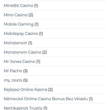
MineBit Casino
(1)
Mino Casino
(2)
Mobile Gaming
(1)
Mobilepay Casino
(1)
Monsterwin
(1)
Monsterwin Casino
(2)
Mr Jones Casino
(1)
Mr Pacho
(3)
my_texts
(5)
Nejlepsi Online Kasina
(2)
Německé Online Casino Bonus Bez Vkladu
(1)
Nettikasinot Trustly
(1)