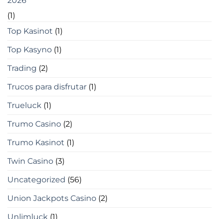
2026
(1)
Top Kasinot
(1)
Top Kasyno
(1)
Trading
(2)
Trucos para disfrutar
(1)
Trueluck
(1)
Trumo Casino
(2)
Trumo Kasinot
(1)
Twin Casino
(3)
Uncategorized
(56)
Union Jackpots Casino
(2)
Unlimluck
(1)