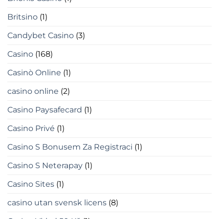
Britsino
(1)
Candybet Casino
(3)
Casino
(168)
Casinò Online
(1)
casino online
(2)
Casino Paysafecard
(1)
Casino Privé
(1)
Casino S Bonusem Za Registraci
(1)
Casino S Neterapay
(1)
Casino Sites
(1)
casino utan svensk licens
(8)