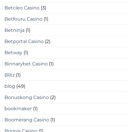
Betcleo Casino
(3)
Betfouru Casino
(1)
Betninja
(1)
Betportal Casino
(2)
Betway
(1)
Binnarybet Casino
(1)
Blitz
(1)
blog
(49)
Bonuskong Casino
(2)
bookmaker
(1)
Boomerang Casino
(1)
Brionis Casino
(1)