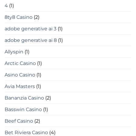
4
(1)
8ty8 Casino
(2)
adobe generative ai 3
(1)
adobe generative ai 8
(1)
Allyspin
(1)
Arctic Casino
(1)
Asino Casino
(1)
Avia Masters
(1)
Bananzia Casino
(2)
Basswin Casino
(1)
Beef Casino
(2)
Bet Riviera Casino
(4)