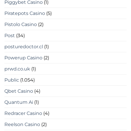
Piggybet Casino
(1)
Piratepots Casino
(5)
Pistolo Casino
(2)
Post
(34)
posturedoctor.cl
(1)
Powerup Casino
(2)
prwd.co.uk
(1)
Public
(1.054)
Qbet Casino
(4)
Quantum Ai
(1)
Redracer Casino
(4)
Reelson Casino
(2)