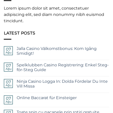
Lorem ipsum dolor sit amet, consectetuer
adipiscing elit, sed diam nonummy nibh euismod
tincidunt.
LATEST POSTS
Jalla Casino Välkomstbonus: Kom Igång
07
Ağu
Smidigt!
Yorum
yok
Spelklubben Casino Registrering: Enkel Steg-
Jalla
07
Casino
Ağu
för-Steg Guide
Välkomstbonus:
Kom
Yorum
Igång
yok
Ninja Casino Logga In: Dolda Fördelar Du Inte
Smidigt!
Spelklubben
07
Casino
Ağu
Vill Missa
Registrering:
Enkel
Yorum
Steg-
yok
Online Baccarat für Einsteiger
för-
Ninja
07
Steg
Casino
Ağu
Yorum
Guide
Logga
yok
In:
Online
Dolda
Toate spin cu pacanele prin rotiri gratuite
07
Baccarat