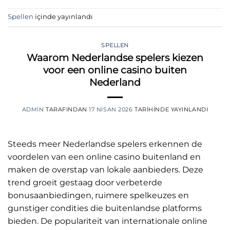
Spellen
içinde yayınlandı
SPELLEN
Waarom Nederlandse spelers kiezen
voor een online casino buiten
Nederland
ADMIN
TARAFINDAN
17 NISAN 2026
TARIHINDE YAYINLANDI
Steeds meer Nederlandse spelers erkennen de
voordelen van een online casino buitenland en
maken de overstap van lokale aanbieders. Deze
trend groeit gestaag door verbeterde
bonusaanbiedingen, ruimere spelkeuzes en
gunstiger condities die buitenlandse platforms
bieden. De populariteit van internationale online