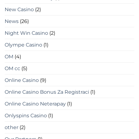
New Casino
(2)
News
(26)
Night Win Casino
(2)
Olympe Casino
(1)
OM
(4)
OM cc
(5)
Online Casino
(9)
Online Casino Bonus Za Registraci
(1)
Online Casino Neterapay
(1)
Onlyspins Casino
(1)
other
(2)