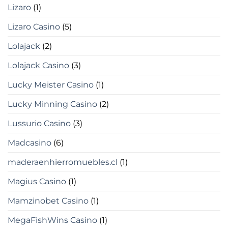
Lizaro
(1)
Lizaro Casino
(5)
Lolajack
(2)
Lolajack Casino
(3)
Lucky Meister Casino
(1)
Lucky Minning Casino
(2)
Lussurio Casino
(3)
Madcasino
(6)
maderaenhierromuebles.cl
(1)
Magius Casino
(1)
Mamzinobet Casino
(1)
MegaFishWins Casino
(1)