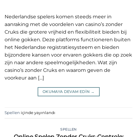
Nederlandse spelers komen steeds meer in
aanraking met de voordelen van casino’s zonder
Cruks die grotere vrijheid en flexibiliteit bieden bij
online gokken. Deze platforms functioneren buiten
het Nederlandse registratiesysteem en bieden
bijzondere kansen voor ervaren gokkers die op zoek
zijn naar andere speelmogelijkheden. Wat zijn
casino’s zonder Cruks en waarom geven de
voorkeur aan […]
OKUMAYA DEVAM EDIN
→
Spellen
içinde yayınlandı
SPELLEN
Online Spelen Zonder Cruks-Controle: