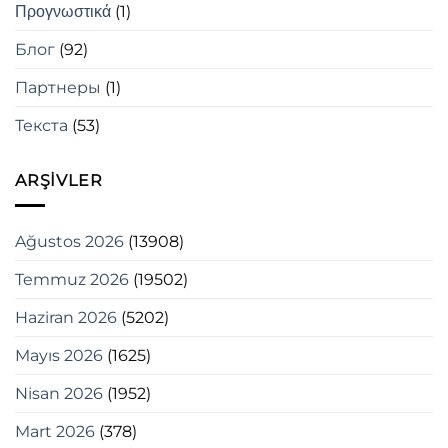
Προγνωστικά
(1)
Блог
(92)
Партнеры
(1)
Текста
(53)
ARŞIVLER
Ağustos 2026
(13908)
Temmuz 2026
(19502)
Haziran 2026
(5202)
Mayıs 2026
(1625)
Nisan 2026
(1952)
Mart 2026
(378)