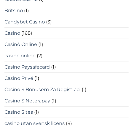
Britsino
(1)
Candybet Casino
(3)
Casino
(168)
Casinò Online
(1)
casino online
(2)
Casino Paysafecard
(1)
Casino Privé
(1)
Casino S Bonusem Za Registraci
(1)
Casino S Neterapay
(1)
Casino Sites
(1)
casino utan svensk licens
(8)