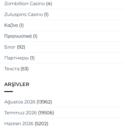
Zombillion Casino
(4)
Zuluspins Casino
(1)
Καζίνο
(1)
Προγνωστικά
(1)
Блог
(92)
Партнеры
(1)
Текста
(53)
ARŞIVLER
Ağustos 2026
(13962)
Temmuz 2026
(19506)
Haziran 2026
(5202)