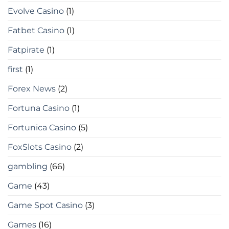
Evolve Casino
(1)
Fatbet Casino
(1)
Fatpirate
(1)
first
(1)
Forex News
(2)
Fortuna Casino
(1)
Fortunica Casino
(5)
FoxSlots Casino
(2)
gambling
(66)
Game
(43)
Game Spot Casino
(3)
Games
(16)