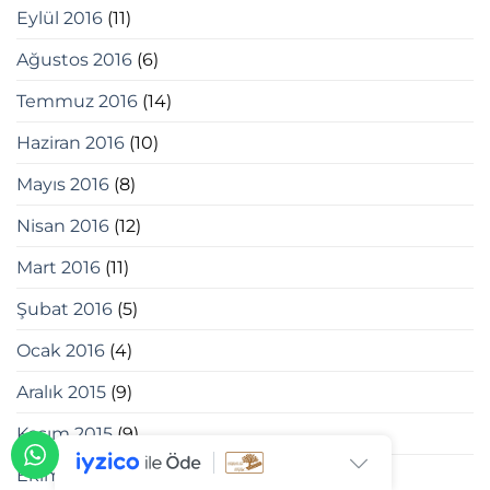
Eylül 2016
(11)
Ağustos 2016
(6)
Temmuz 2016
(14)
Haziran 2016
(10)
Mayıs 2016
(8)
Nisan 2016
(12)
Mart 2016
(11)
Şubat 2016
(5)
Ocak 2016
(4)
Aralık 2015
(9)
Kasım 2015
(9)
Ekim 2015
(7)