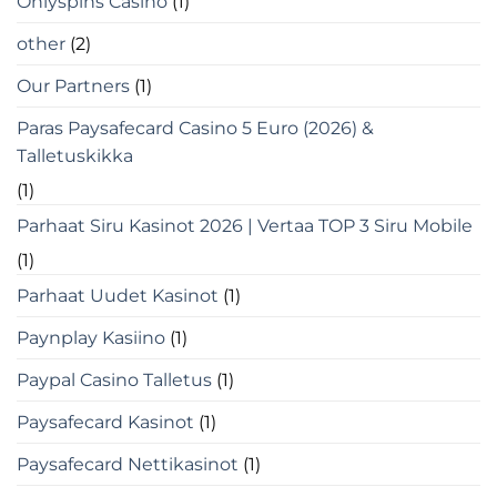
Onlyspins Casino
(1)
other
(2)
Our Partners
(1)
Paras Paysafecard Casino 5 Euro (2026) &
Talletuskikka
(1)
Parhaat Siru Kasinot 2026 | Vertaa TOP 3 Siru Mobile
(1)
Parhaat Uudet Kasinot
(1)
Paynplay Kasiino
(1)
Paypal Casino Talletus
(1)
Paysafecard Kasinot
(1)
Paysafecard Nettikasinot
(1)