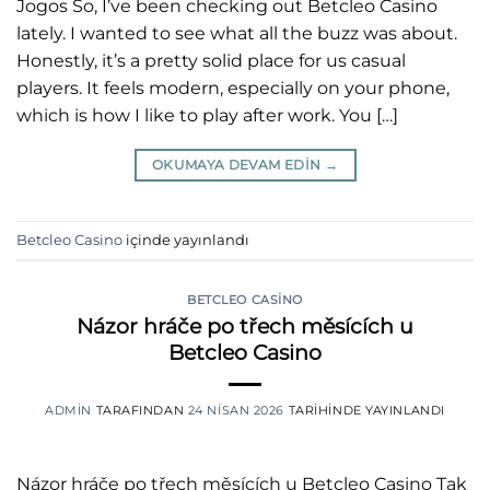
Jogos So, I’ve been checking out Betcleo Casino
lately. I wanted to see what all the buzz was about.
Honestly, it’s a pretty solid place for us casual
players. It feels modern, especially on your phone,
which is how I like to play after work. You […]
OKUMAYA DEVAM EDIN
→
Betcleo Casino
içinde yayınlandı
BETCLEO CASINO
Názor hráče po třech měsících u
Betcleo Casino
ADMIN
TARAFINDAN
24 NISAN 2026
TARIHINDE YAYINLANDI
Názor hráče po třech měsících u Betcleo Casino Tak