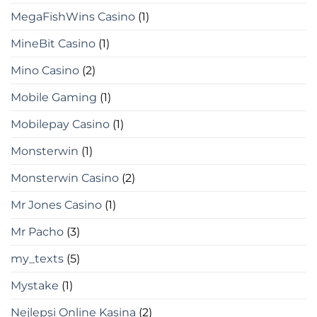
MegaFishWins Casino
(1)
MineBit Casino
(1)
Mino Casino
(2)
Mobile Gaming
(1)
Mobilepay Casino
(1)
Monsterwin
(1)
Monsterwin Casino
(2)
Mr Jones Casino
(1)
Mr Pacho
(3)
my_texts
(5)
Mystake
(1)
Nejlepsi Online Kasina
(2)