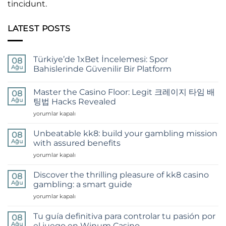
tincidunt.
LATEST POSTS
Türkiye’de 1xBet İncelemesi: Spor
08
Ağu
Bahislerinde Güvenilir Bir Platform
Yorum
yok
Master the Casino Floor: Legit 크레이지 타임 배
Türkiye’de
08
1xBet
Ağu
팅법 Hacks Revealed
İncelemesi:
Spor
Master
yorumlar kapalı
Bahislerinde
the
Güvenilir
Casino
Bir
Unbeatable kk8: build your gambling mission
08
Platform
Floor:
Ağu
with assured benefits
Legit
Unbeatable
yorumlar kapalı
크
kk8:
레
build
이
Discover the thrilling pleasure of kk8 casino
08
your
지
Ağu
gambling: a smart guide
gambling
타
Discover
yorumlar kapalı
mission
임
the
with
배
thrilling
assured
Tu guía definitiva para controlar tu pasión por
팅
08
pleasure
benefits
Ağu
법
el juego en Winum Casino