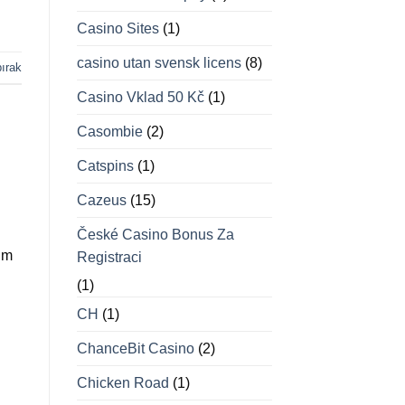
Casino Sites
(1)
casino utan svensk licens
(8)
ırak
Casino Vklad 50 Kč
(1)
Casombie
(2)
Catspins
(1)
Cazeus
(15)
České Casino Bonus Za
um
Registraci
(1)
CH
(1)
ChanceBit Casino
(2)
Chicken Road
(1)