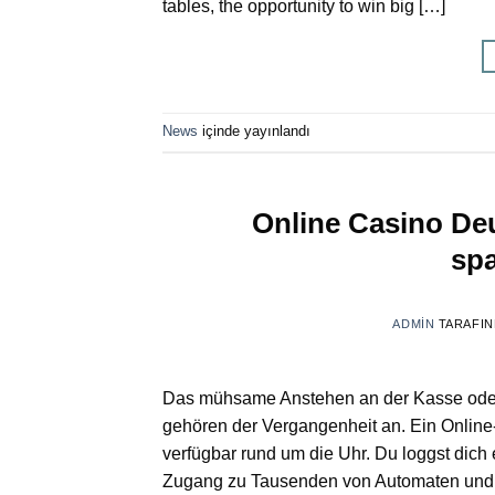
tables, the opportunity to win big […]
News
içinde yayınlandı
Online Casino De
sp
ADMIN
TARAFIN
Das mühsame Anstehen an der Kasse oder 
gehören der Vergangenheit an. Ein Online-
verfügbar rund um die Uhr. Du loggst dich e
Zugang zu Tausenden von Automaten und L