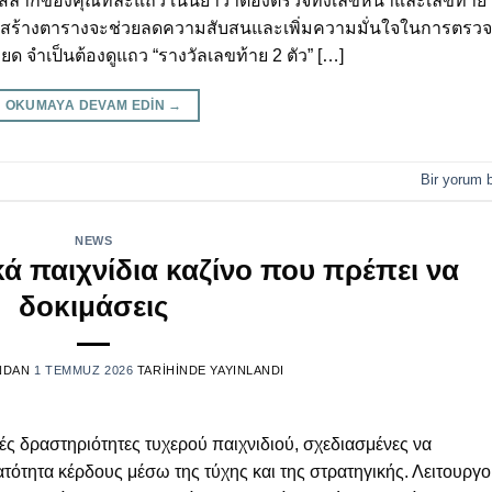
บสลากของคุณทีละแถว เน้นย้ำว่าต้องตรวจทั้งเลขหน้าและเลขท้าย
งสร้างตารางจะช่วยลดความสับสนและเพิ่มความมั่นใจในการตรวจ
จำเป็นต้องดูแถว “รางวัลเลขท้าย 2 ตัว” […]
OKUMAYA DEVAM EDIN
→
Bir yorum b
NEWS
ά παιχνίδια καζίνο που πρέπει να
δοκιμάσεις
NDAN
1 TEMMUZ 2026
TARIHINDE YAYINLANDI
κές δραστηριότητες τυχερού παιχνιδιού, σχεδιασμένες να
ότητα κέρδους μέσω της τύχης και της στρατηγικής. Λειτουργ