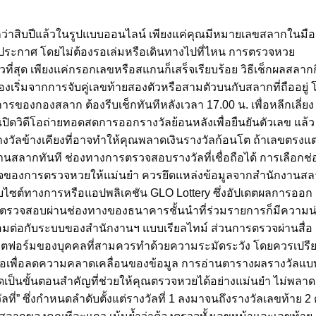
ว่าสิบปีแล้วในรูปแบบออนไลน์ เพียงแค่คุณมีหมายเลขสลากในมือ 
ีที่ประกาศ โดยไม่ต้องรอเล่มหรือเดินทางไปที่ไหน การตรวจหวย
ที่สุด เพียงแค่กรอกเลขหรือสแกนก็เสร็จเรียบร้อย วิธีเช็กผลสลาก
องเริ่มจากการจับคู่เลขท้ายสองตัวหรือสามตัวบนกับสลากที่ถืออยู่ 
ารของกองสลาก ต้องรีบเช็กทันทีหลังเวลา 17.00 น. เพื่อหลีกเลี่ยง
ุดคือเปิดวิดีโอถ่ายทอดสดการออกรางวัลย้อนหลังเพื่อยืนยันตัวเลข แล้ว
รางวัลข้างเคียงที่อาจทำให้คุณพลาดเงินรางวัลก้อนโต ถ้าเลขตรงแต
นสลากทันที ช่องทางการตรวจสอบรางวัลที่เชื่อถือได้ การเลือกช่
ัวใจของการตรวจหวยให้แม่นยำ ควรยึดแหล่งข้อมูลจากสำนักงานส
ว็บไซต์ทางการหรือแอปพลิเคชัน GLO Lottery ซึ่งอัปเดตผลการออก
วจสอบผ่านช่องทางของธนาคารชั้นนำที่ร่วมรายการก็มีความน
เชื่อมต่อกับระบบของสำนักงานฯ แบบเรียลไทม์ ส่วนการตรวจผ่านสื่อ
พลตฟอร์มของบุคคลที่สามควรทำด้วยความระมัดระวัง โดยควรเปรี
อถือเพื่อลดความคลาดเคลื่อนของข้อมูล การอ่านตารางผลรางวัลแบ
เป็นขั้นตอนสำคัญที่ช่วยให้คุณตรวจหวยได้อย่างแม่นยำ ไม่พลาด
ลที่” ซึ่งกำหนดลำดับตั้งแต่รางวัลที่ 1 ลงมาจนถึงรางวัลเลขท้าย 2 