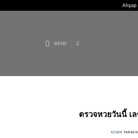
Ahşap 
İçeriğe
atla
MENÜ
ตรวจหวยวันนี้ 
ADMIN
TARAFI