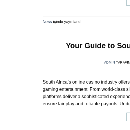
News
içinde yayınlandı
Your Guide to So
ADMIN
TARAFI
South Africa’s online casino industry offe
gaming entertainment. From world-class sl
platforms deliver a sophisticated experienc
ensure fair play and reliable payouts. Und