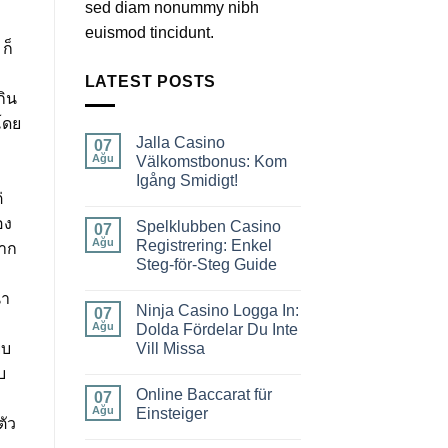
sed diam nonummy nibh
euismod tincidunt.
ก็
LATEST POSTS
กิน
โดย
Jalla Casino
07
Ağu
Välkomstbonus: Kom
Igång Smidigt!
่
Yorum
yok
อง
Spelklubben Casino
Jalla
07
Casino
Ağu
Registrering: Enkel
ลาก
Välkomstbonus:
Steg-för-Steg Guide
Kom
Igång
Yorum
Smidigt!
่า
yok
Ninja Casino Logga In:
Spelklubben
07
Casino
Ağu
Dolda Fördelar Du Inte
Registrering:
ยบ
Vill Missa
Enkel
Steg-
Yorum
บ
för-
yok
Steg
Online Baccarat für
Ninja
07
Guide
Casino
Ağu
Einsteiger
Logga
ตัว
In:
Yorum
Dolda
yok