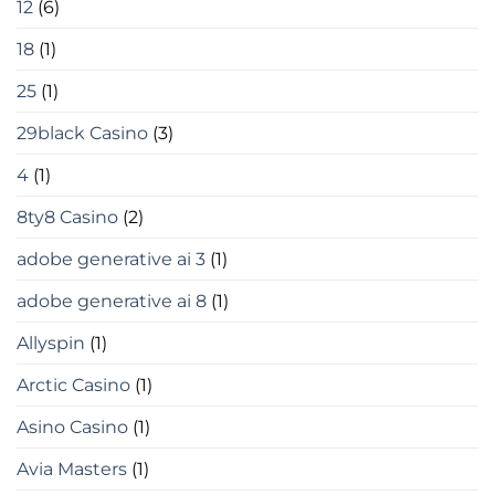
12
(6)
18
(1)
25
(1)
29black Casino
(3)
4
(1)
8ty8 Casino
(2)
adobe generative ai 3
(1)
adobe generative ai 8
(1)
Allyspin
(1)
Arctic Casino
(1)
Asino Casino
(1)
Avia Masters
(1)