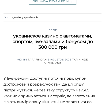
OKUMAYA DEVAM EDIN
→
Блог
içinde yayınlandı
БЛОГ
украинское казино с автоматами,
спортом, live-залами и бонусом до
300 000 грн
ADMIN
TARAFINDAN
5 AĞUSTOS 2026
TARIHINDE
YAYINLANDI
У live-режимі доступні поточні події, купон і
достроковий розрахунок там, де ця опція
підтримується. Через таку структуру Fav365
казино сприймається як сервіс, де заохочення
мають вимірювану цінність і не зводяться до