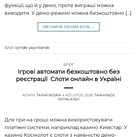
функції, що й у демо, проте виграші можна
виводити. У демо-режимі можна безкоштовно […]
OKUMAYA DEVAM EDIN
→
Блог
içinde yayınlandı
БЛОГ
Ігрові автомати безкоштовно без
реєстрації ️ Слоти онлайн в Україні
ADMIN
TARAFINDAN
4 AĞUSTOS 2026
TARIHINDE
YAYINLANDI
Для гри на гроші можна використовувати
платіжні системи, наприклад казино Київстар. У
казино Космолот є слоти з наявністю демо-