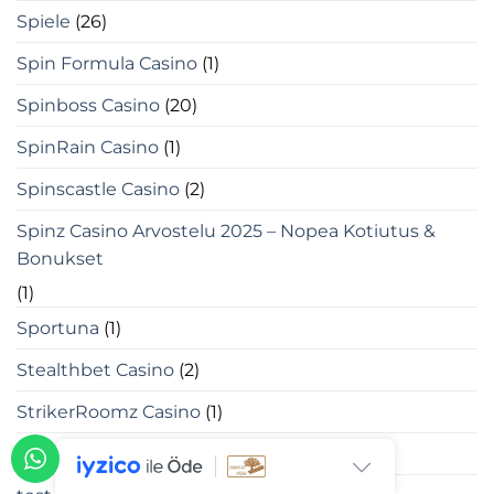
Spiele
(26)
Spin Formula Casino
(1)
Spinboss Casino
(20)
SpinRain Casino
(1)
Spinscastle Casino
(2)
Spinz Casino Arvostelu 2025 – Nopea Kotiutus &
Bonukset
(1)
Sportuna
(1)
Stealthbet Casino
(2)
StrikerRoomz Casino
(1)
Tesor Casino
(3)