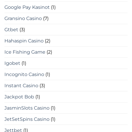
Google Pay Kasinot
(1)
Gransino Casino
(7)
Gtbet
(3)
Hahaspin Casino
(2)
Ice Fishing Game
(2)
Igobet
(1)
Incognito Casino
(1)
Instant Casino
(3)
Jackpot Bob
(1)
JasminSlots Casino
(1)
JetSetSpins Casino
(1)
Jettbet
(1)