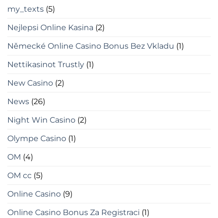
my_texts
(5)
Nejlepsi Online Kasina
(2)
Německé Online Casino Bonus Bez Vkladu
(1)
Nettikasinot Trustly
(1)
New Casino
(2)
News
(26)
Night Win Casino
(2)
Olympe Casino
(1)
OM
(4)
OM cc
(5)
Online Casino
(9)
Online Casino Bonus Za Registraci
(1)