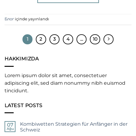
Блог
içinde yayınlandı
1
2
3
4
…
10
HAKKIMIZDA
Lorem ipsum dolor sit amet, consectetuer
adipiscing elit, sed diam nonummy nibh euismod
tincidunt.
LATEST POSTS
Kombiwetten Strategien für Anfänger in der
07
Ağu
Schweiz