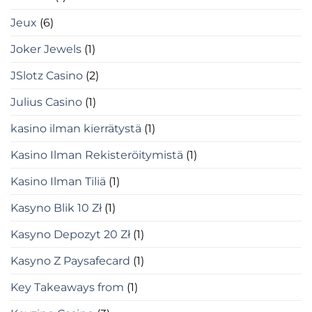
Jeux
(6)
Joker Jewels
(1)
JSlotz Casino
(2)
Julius Casino
(1)
kasino ilman kierrätystä
(1)
Kasino Ilman Rekisteröitymistä
(1)
Kasino Ilman Tiliä
(1)
Kasyno Blik 10 Zł
(1)
Kasyno Depozyt 20 Zł
(1)
Kasyno Z Paysafecard
(1)
Key Takeaways from
(1)