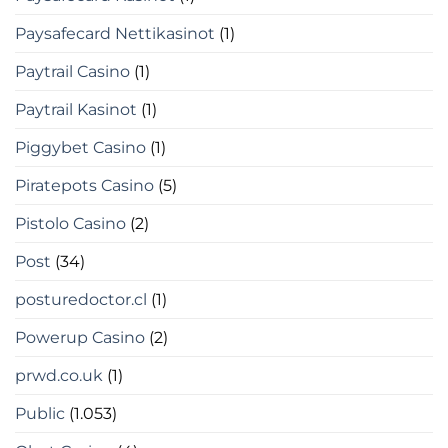
Paysafecard Nettikasinot
(1)
Paytrail Casino
(1)
Paytrail Kasinot
(1)
Piggybet Casino
(1)
Piratepots Casino
(5)
Pistolo Casino
(2)
Post
(34)
posturedoctor.cl
(1)
Powerup Casino
(2)
prwd.co.uk
(1)
Public
(1.053)