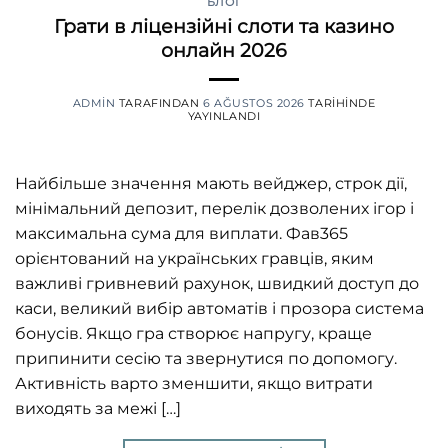
БЛОГ
Грати в ліцензійні слоти та казино
онлайн 2026
ADMIN
TARAFINDAN
6 AĞUSTOS 2026
TARIHINDE
YAYINLANDI
Найбільше значення мають вейджер, строк дії,
мінімальний депозит, перелік дозволених ігор і
максимальна сума для виплати. Фав365
орієнтований на українських гравців, яким
важливі гривневий рахунок, швидкий доступ до
каси, великий вибір автоматів і прозора система
бонусів. Якщо гра створює напругу, краще
припинити сесію та звернутися по допомогу.
Активність варто зменшити, якщо витрати
виходять за межі […]