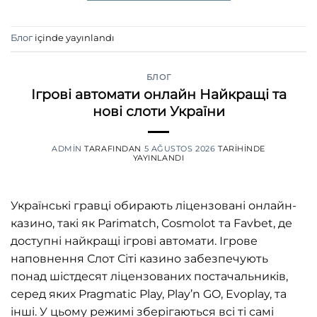
Блог
içinde yayınlandı
БЛОГ
Ігрові автомати онлайн Найкращі та
нові слоти України
ADMIN
TARAFINDAN
5 AĞUSTOS 2026
TARIHINDE
YAYINLANDI
Українські гравці обирають ліцензовані онлайн-
казино, такі як Parimatch, Cosmolot та Favbet, де
доступні найкращі ігрові автомати. Ігрове
наповнення Слот Сіті казино забезпечують
понад шістдесят ліцензованих постачальників,
серед яких Pragmatic Play, Play’n GO, Evoplay, та
інші. У цьому режимі зберігаються всі ті самі