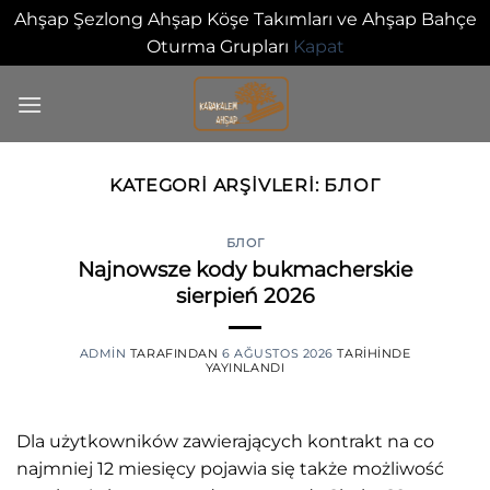
Ahşap Şezlong Ahşap Köşe Takımları ve Ahşap Bahçe
Oturma Grupları
Kapat
İçeriğe
atla
KATEGORI ARŞIVLERI:
БЛОГ
0
БЛОГ
Najnowsze kody bukmacherskie
sierpień 2026
ADMIN
TARAFINDAN
6 AĞUSTOS 2026
TARIHINDE
YAYINLANDI
Dla użytkowników zawierających kontrakt na co
najmniej 12 miesięcy pojawia się także możliwość