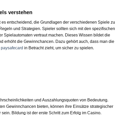
els verstehen
st es entscheidend, die Grundlagen der verschiedenen Spiele zu
egeln und Strategien. Spieler sollten sich mit den spezifischen
r Spielautomaten vertraut machen. Dieses Wissen bildet die
und erhöht die Gewinnchancen. Dazu gehört auch, dass man die
 paysafecard​
in Betracht zieht, um sicher zu spielen.
Wahrscheinlichkeiten und Auszahlungsquoten von Bedeutung.
sten Gewinnchancen bieten, können ihre Einsätze strategischer
 sein. Bildung ist der erste Schritt zum Erfolg im Casino.