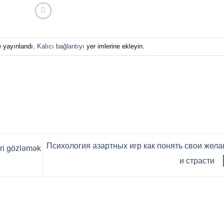
e yayınlandı.
Kalıcı bağlantıyı
yer imlerine ekleyin.
Психология азартных игр как понять свои жела
əri gözləmək
и страсти