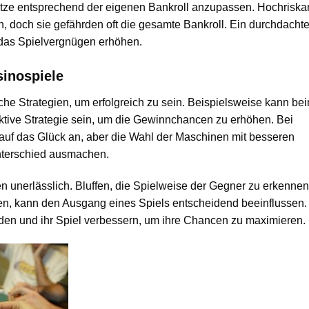
sätze entsprechend der eigenen Bankroll anzupassen. Hochriska
n, doch sie gefährden oft die gesamte Bankroll. Ein durchdachte
d das Spielvergnügen erhöhen.
sinospiele
che Strategien, um erfolgreich zu sein. Beispielsweise kann be
ktive Strategie sein, um die Gewinnchancen zu erhöhen. Bei
uf das Glück an, aber die Wahl der Maschinen mit besseren
terschied ausmachen.
en unerlässlich. Bluffen, die Spielweise der Gegner zu erkennen
len, kann den Ausgang eines Spiels entscheidend beeinflussen.
bilden und ihr Spiel verbessern, um ihre Chancen zu maximieren.