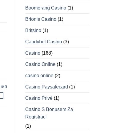
Boomerang Casino
(1)
Brionis Casino
(1)
Britsino
(1)
Candybet Casino
(3)
Casino
(168)
Casinò Online
(1)
casino online
(2)
ния
Casino Paysafecard
(1)
Casino Privé
(1)
Casino S Bonusem Za
Registraci
(1)