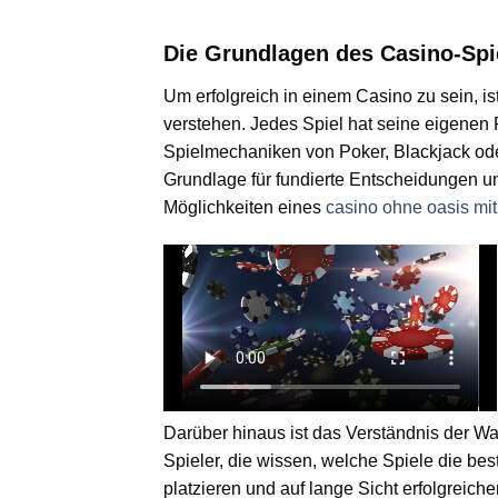
Die Grundlagen des Casino-Spi
Um erfolgreich in einem Casino zu sein, i
verstehen. Jedes Spiel hat seine eigenen R
Spielmechaniken von Poker, Blackjack ode
Grundlage für fundierte Entscheidungen 
Möglichkeiten eines
casino ohne oasis mit
Darüber hinaus ist das Verständnis der 
Spieler, die wissen, welche Spiele die be
platzieren und auf lange Sicht erfolgreicher