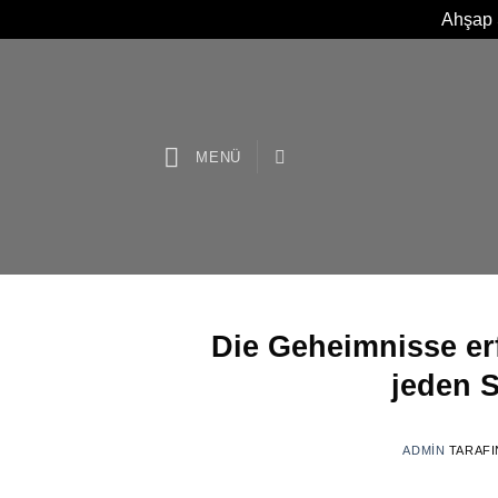
Ahşap 
İçeriğe
atla
MENÜ
Die Geheimnisse erf
jeden S
ADMIN
TARAFI