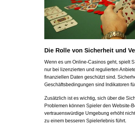
Die Rolle von Sicherheit und V
Wenn es um Online-Casinos geht, spielt Si
nur bei lizenzierten und regulierten Anbie
finanziellen Daten geschützt sind. Sicher
Geschäftsbedingungen sind Indikatoren fü
Zusätzlich ist es wichtig, sich über die S
Problemen können Spieler den Website-Besi
vertrauenswürdige Umgebung erhöht nicht 
zu einem besseren Spielerlebnis führt.