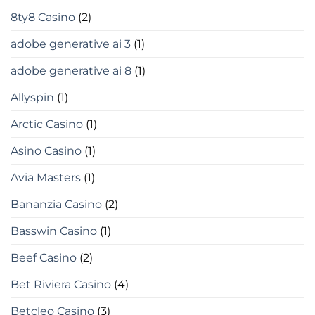
8ty8 Casino
(2)
adobe generative ai 3
(1)
adobe generative ai 8
(1)
Allyspin
(1)
Arctic Casino
(1)
Asino Casino
(1)
Avia Masters
(1)
Bananzia Casino
(2)
Basswin Casino
(1)
Beef Casino
(2)
Bet Riviera Casino
(4)
Betcleo Casino
(3)