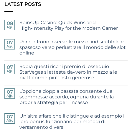
LATEST POSTS
SpinsUp Casino: Quick Wins and
08
Ağu
High‑Intensity Play for the Modern Gamer
Yorum
yok
Pero, offrono insecable mezzo indiscutibile e
SpinsUp
07
Casino:
Ağu
spassoso verso perlustrare il mondo delle slot
Quick
online
Wins
and
Yorum
High‑Intensity
yok
Play
Sopra questi ricchi premio di ossequio
Pero,
07
for
offrono
Ağu
StarVegas si attesta davvero in mezzo a le
the
insecable
Modern
piattaforme piuttosto generose
mezzo
Gamer
indiscutibile
Yorum
e
yok
spassoso
L’opzione doppia passata consente due
Sopra
07
verso
questi
Ağu
scommesse accordo, ognuna durante la
perlustrare
ricchi
il
propria strategia per l’incasso
premio
mondo
di
delle
Yorum
ossequio
slot
yok
StarVegas
Un’altra affare che li distingue e ad esempio i
L’opzione
07
online
si
doppia
Ağu
loro bonus funzionano per metodi di
attesta
passata
davvero
versamento diversi
consente
in
due