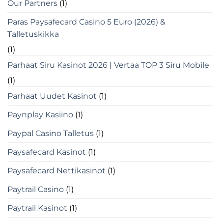
Our Partners
(1)
Paras Paysafecard Casino 5 Euro (2026) &
Talletuskikka
(1)
Parhaat Siru Kasinot 2026 | Vertaa TOP 3 Siru Mobile
(1)
Parhaat Uudet Kasinot
(1)
Paynplay Kasiino
(1)
Paypal Casino Talletus
(1)
Paysafecard Kasinot
(1)
Paysafecard Nettikasinot
(1)
Paytrail Casino
(1)
Paytrail Kasinot
(1)