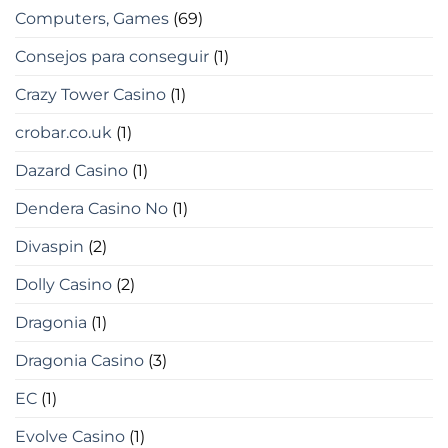
Computers, Games
(69)
Consejos para conseguir
(1)
Crazy Tower Сasino
(1)
crobar.co.uk
(1)
Dazard Casino
(1)
Dendera Casino No
(1)
Divaspin
(2)
Dolly Casino
(2)
Dragonia
(1)
Dragonia Casino
(3)
EC
(1)
Evolve Casino
(1)