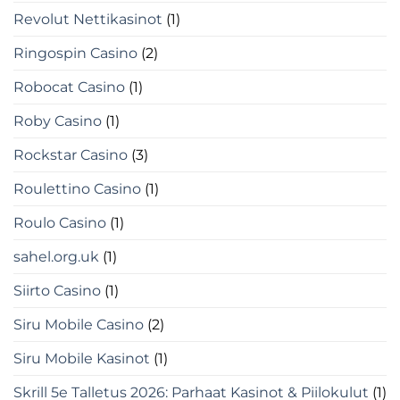
Revolut Nettikasinot
(1)
Ringospin Casino
(2)
Robocat Casino
(1)
Roby Casino
(1)
Rockstar Casino
(3)
Roulettino Casino
(1)
Roulo Casino
(1)
sahel.org.uk
(1)
Siirto Casino
(1)
Siru Mobile Casino
(2)
Siru Mobile Kasinot
(1)
Skrill 5e Talletus 2026: Parhaat Kasinot & Piilokulut
(1)