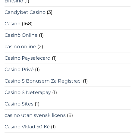
Britsino
(1)
Candybet Casino
(3)
Casino
(168)
Casinò Online
(1)
casino online
(2)
Casino Paysafecard
(1)
Casino Privé
(1)
Casino S Bonusem Za Registraci
(1)
Casino S Neterapay
(1)
Casino Sites
(1)
casino utan svensk licens
(8)
Casino Vklad 50 Kč
(1)