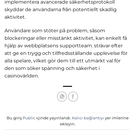
implementera avancerade säkerhetsprotokoll
skyddar de användarna från potentiellt skadlig
aktivitet.
Användare som stöter på problem, såsom
blockeringar eller misstänkt aktivitet, kan enkelt få
hjälp av webbplatsens supportteam. strävar efter
att ge en trygg och tillfredsställande upplevelse för
alla spelare, vilket gör dem till ett utmärkt val för
den som söker spänning och säkerhet i
casinovärlden.
Bu giriş
Public
içinde yayınlandı.
Kalıcı bağlantıyı
yer imlerine
ekleyin.