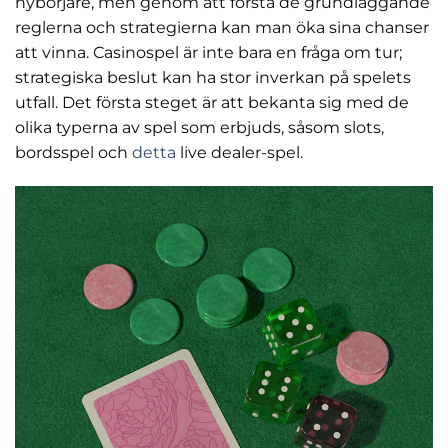
nybörjare, men genom att förstå de grundläggande
reglerna och strategierna kan man öka sina chanser
att vinna. Casinospel är inte bara en fråga om tur;
strategiska beslut kan ha stor inverkan på spelets
utfall. Det första steget är att bekanta sig med de
olika typerna av spel som erbjuds, såsom slots,
bordsspel och
detta
live dealer-spel.