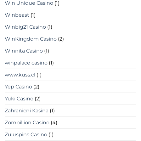
Win Unique Casino
(1)
Winbeast
(1)
Winbig21 Casino
(1)
WinKingdom Casino
(2)
Winnita Casino
(1)
winpalace casino
(1)
www.kuss.cl
(1)
Yep Casino
(2)
Yuki Casino
(2)
Zahranicni Kasina
(1)
Zombillion Casino
(4)
Zuluspins Casino
(1)