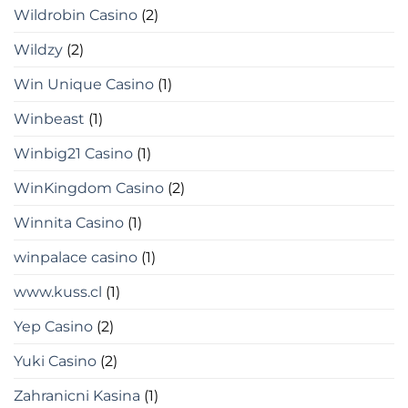
Wildrobin Casino
(2)
Wildzy
(2)
Win Unique Casino
(1)
Winbeast
(1)
Winbig21 Casino
(1)
WinKingdom Casino
(2)
Winnita Casino
(1)
winpalace casino
(1)
www.kuss.cl
(1)
Yep Casino
(2)
Yuki Casino
(2)
Zahranicni Kasina
(1)