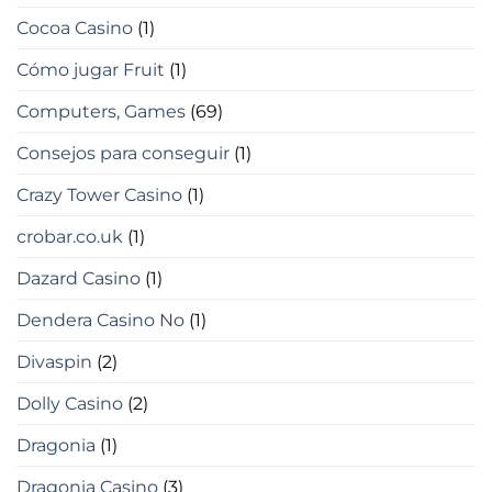
Cocoa Casino
(1)
Cómo jugar Fruit
(1)
Computers, Games
(69)
Consejos para conseguir
(1)
Crazy Tower Сasino
(1)
crobar.co.uk
(1)
Dazard Casino
(1)
Dendera Casino No
(1)
Divaspin
(2)
Dolly Casino
(2)
Dragonia
(1)
Dragonia Casino
(3)