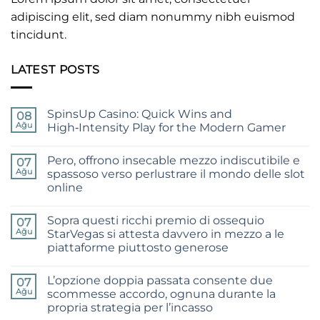
adipiscing elit, sed diam nonummy nibh euismod
tincidunt.
LATEST POSTS
SpinsUp Casino: Quick Wins and
08
Ağu
High‑Intensity Play for the Modern Gamer
Yorum
yok
Pero, offrono insecable mezzo indiscutibile e
SpinsUp
07
Casino:
Ağu
spassoso verso perlustrare il mondo delle slot
Quick
online
Wins
and
Yorum
High‑Intensity
yok
Play
Sopra questi ricchi premio di ossequio
Pero,
07
for
offrono
Ağu
StarVegas si attesta davvero in mezzo a le
the
insecable
Modern
piattaforme piuttosto generose
mezzo
Gamer
indiscutibile
Yorum
e
yok
spassoso
L’opzione doppia passata consente due
Sopra
07
verso
questi
Ağu
scommesse accordo, ognuna durante la
perlustrare
ricchi
il
propria strategia per l’incasso
premio
mondo
di