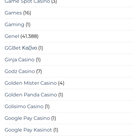
Game Spot Casino
(3)
Games
(16)
Gaming
(1)
Genel
(41.388)
GGBet Καζίνο
(1)
Ginja Casino
(1)
Godz Casino
(7)
Golden Mister Casino
(4)
Golden Panda Casino
(1)
Golisimo Casino
(1)
Google Pay Casino
(1)
Google Pay Kasinot
(1)