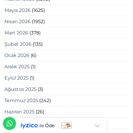
Mayıs 2026
(1625)
Nisan 2026
(1952)
Mart 2026
(378)
Şubat 2026
(135)
Ocak 2026
(6)
Aralık 2025
(1)
Eylül 2025
(1)
Ağustos 2025
(3)
Temmuz 2025
(242)
Haziran 2025
(26)
Mayıs 2025
(130)