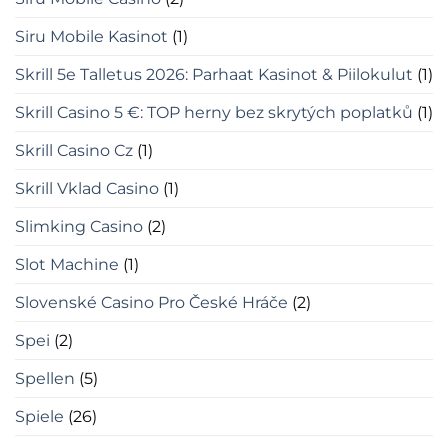
Siru Mobile Kasinot
(1)
Skrill 5e Talletus 2026: Parhaat Kasinot & Piilokulut
(1)
Skrill Casino 5 €: TOP herny bez skrytých poplatků
(1)
Skrill Casino Cz
(1)
Skrill Vklad Casino
(1)
Slimking Casino
(2)
Slot Machine
(1)
Slovenské Casino Pro České Hráče
(2)
Spei
(2)
Spellen
(5)
Spiele
(26)