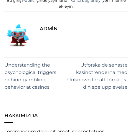
Bu giriş
Public
içinde yayınlandı.
Kalıcı bağlantıyı
yer imlerine
ekleyin.
ADMIN
Understanding the
Utforska de senaste
psychological triggers
kasinotrenderna med
behind gambling
Unknown för att förbättra
behavior at casinos
din spelupplevelse
HAKKIMIZDA
Lorem ipsum dolor sit amet, consectetuer