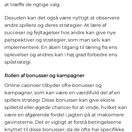
at træffe de rigtige valg.
Desuden kan det også være nyttigt at observere
andre spillere og deres strategier. At lære af
succeser og fejltagelser hos andre kan give nye
perspektiver og strategier, som man selv kan
implementere. En åben tilgang til læring fra ens
oplevelser og andres kan i høj grad forbedre ens
spilstrategi.
Rollen af bonusser og kampagner
Online casinoer tilbyder ofte bonusser og
kampagner, som kan være en værdifuld del af en
spillers strategi. Disse bonusser kan give ekstra
spilletid eller øgede chancer for at vinde, hvilket kan
være en afgørende fordel i jagten på at maksimere
gevinsterne. Det er vigtigt at forstå betingelserne
knyttet til disse bonusser, da de ofte har specifikke