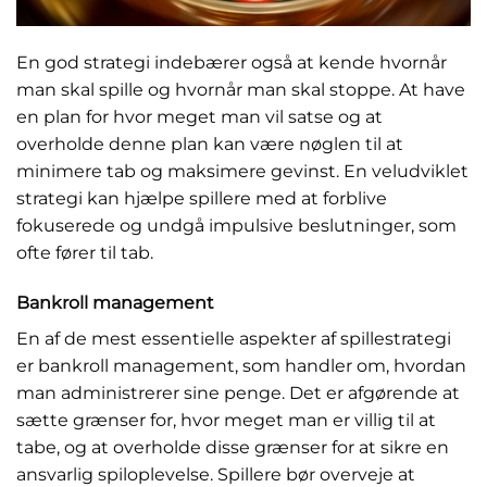
En god strategi indebærer også at kende hvornår
man skal spille og hvornår man skal stoppe. At have
en plan for hvor meget man vil satse og at
overholde denne plan kan være nøglen til at
minimere tab og maksimere gevinst. En veludviklet
strategi kan hjælpe spillere med at forblive
fokuserede og undgå impulsive beslutninger, som
ofte fører til tab.
Bankroll management
En af de mest essentielle aspekter af spillestrategi
er bankroll management, som handler om, hvordan
man administrerer sine penge. Det er afgørende at
sætte grænser for, hvor meget man er villig til at
tabe, og at overholde disse grænser for at sikre en
ansvarlig spiloplevelse. Spillere bør overveje at