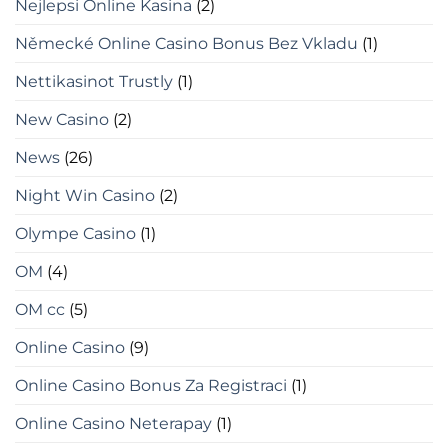
Nejlepsi Online Kasina
(2)
Německé Online Casino Bonus Bez Vkladu
(1)
Nettikasinot Trustly
(1)
New Casino
(2)
News
(26)
Night Win Casino
(2)
Olympe Casino
(1)
OM
(4)
OM cc
(5)
Online Casino
(9)
Online Casino Bonus Za Registraci
(1)
Online Casino Neterapay
(1)