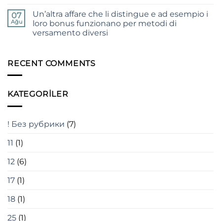
delle
Yorum
ossequio
slot
yok
StarVegas
Un’altra affare che li distingue e ad esempio i
L’opzione
07
online
si
doppia
Ağu
loro bonus funzionano per metodi di
attesta
passata
davvero
versamento diversi
consente
in
due
mezzo
Yorum
scommesse
a
yok
accordo,
Un’altra
le
ognuna
affare
RECENT COMMENTS
piattaforme
durante
che
piuttosto
la
li
generose
propria
distingue
strategia
e
per
KATEGORILER
ad
l’incasso
esempio
i
loro
bonus
! Без рубрики
(7)
funzionano
per
metodi
11
(1)
di
versamento
diversi
12
(6)
17
(1)
18
(1)
25
(1)