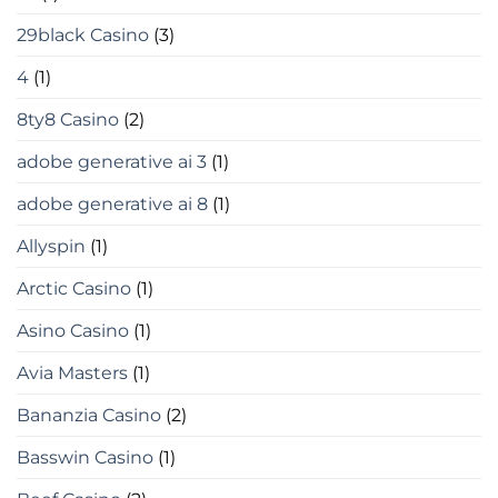
29black Casino
(3)
4
(1)
8ty8 Casino
(2)
adobe generative ai 3
(1)
adobe generative ai 8
(1)
Allyspin
(1)
Arctic Casino
(1)
Asino Casino
(1)
Avia Masters
(1)
Bananzia Casino
(2)
Basswin Casino
(1)