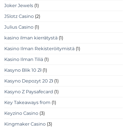
Joker Jewels
(1)
JSlotz Casino
(2)
Julius Casino
(1)
kasino ilman kierrätystä
(1)
Kasino Ilman Rekisteröitymistä
(1)
Kasino Ilman Tiliä
(1)
Kasyno Blik 10 Zł
(1)
Kasyno Depozyt 20 Zł
(1)
Kasyno Z Paysafecard
(1)
Key Takeaways from
(1)
Keyzino Casino
(3)
Kingmaker Casino
(3)