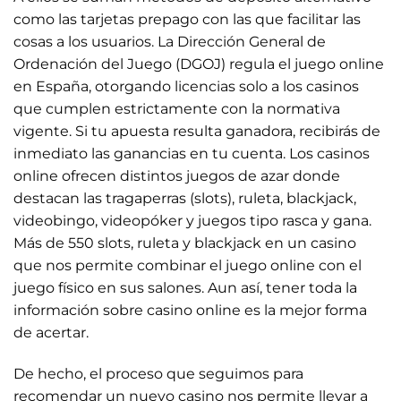
como las tarjetas prepago con las que facilitar las
cosas a los usuarios. La Dirección General de
Ordenación del Juego (DGOJ) regula el juego online
en España, otorgando licencias solo a los casinos
que cumplen estrictamente con la normativa
vigente. Si tu apuesta resulta ganadora, recibirás de
inmediato las ganancias en tu cuenta. Los casinos
online ofrecen distintos juegos de azar donde
destacan las tragaperras (slots), ruleta, blackjack,
videobingo, videopóker y juegos tipo rasca y gana.
Más de 550 slots, ruleta y blackjack en un casino
que nos permite combinar el juego online con el
juego físico en sus salones. Aun así, tener toda la
información sobre casino online es la mejor forma
de acertar.
De hecho, el proceso que seguimos para
recomendar un nuevo casino nos permite llevar a