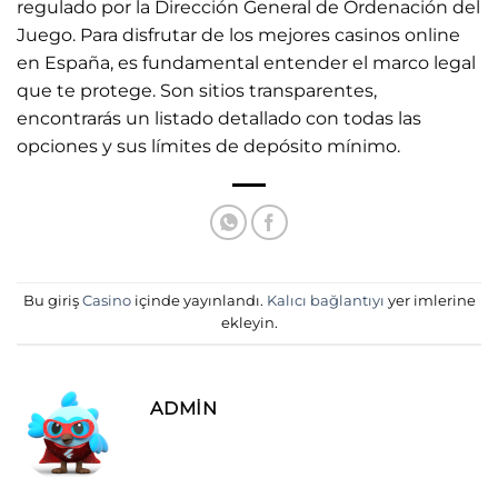
regulado por la Dirección General de Ordenación del
Juego. Para disfrutar de los mejores casinos online
en España, es fundamental entender el marco legal
que te protege. Son sitios transparentes,
encontrarás un listado detallado con todas las
opciones y sus límites de depósito mínimo.
Bu giriş
Casino
içinde yayınlandı.
Kalıcı bağlantıyı
yer imlerine
ekleyin.
ADMIN