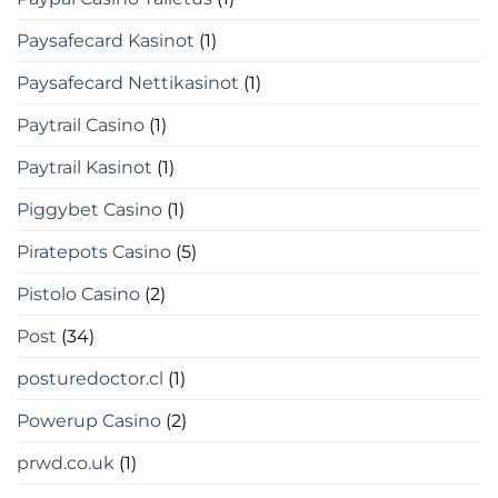
Paysafecard Kasinot
(1)
Paysafecard Nettikasinot
(1)
Paytrail Casino
(1)
Paytrail Kasinot
(1)
Piggybet Casino
(1)
Piratepots Casino
(5)
Pistolo Casino
(2)
Post
(34)
posturedoctor.cl
(1)
Powerup Casino
(2)
prwd.co.uk
(1)