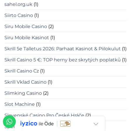
sahel.org.uk
(1)
Siirto Casino
(1)
Siru Mobile Casino
(2)
Siru Mobile Kasinot
(1)
Skrill 5e Talletus 2026: Parhaat Kasinot & Piilokulut
(1)
Skrill Casino 5 €: TOP herny bez skrytých poplatků
(1)
Skrill Casino Cz
(1)
Skrill Vklad Casino
(1)
Slimking Casino
(2)
Slot Machine
(1)
Slovenské Casino Pro České Hráče
(2)
Spei
(2)