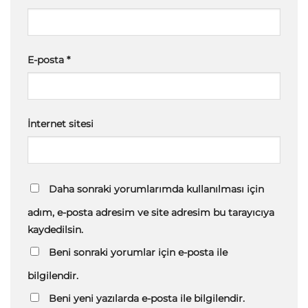
E-posta
*
İnternet sitesi
Daha sonraki yorumlarımda kullanılması için
adım, e-posta adresim ve site adresim bu tarayıcıya
kaydedilsin.
Beni sonraki yorumlar için e-posta ile
bilgilendir.
Beni yeni yazılarda e-posta ile bilgilendir.