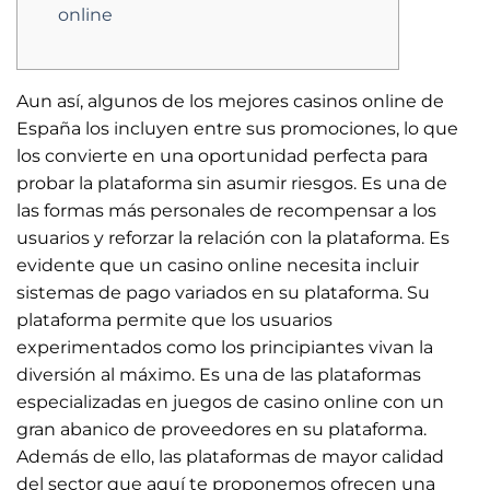
online
Aun así, algunos de los mejores casinos online de
España los incluyen entre sus promociones, lo que
los convierte en una oportunidad perfecta para
probar la plataforma sin asumir riesgos. Es una de
las formas más personales de recompensar a los
usuarios y reforzar la relación con la plataforma. Es
evidente que un casino online necesita incluir
sistemas de pago variados en su plataforma. Su
plataforma permite que los usuarios
experimentados como los principiantes vivan la
diversión al máximo. Es una de las plataformas
especializadas en juegos de casino online con un
gran abanico de proveedores en su plataforma.
Además de ello, las plataformas de mayor calidad
del sector que aquí te proponemos ofrecen una