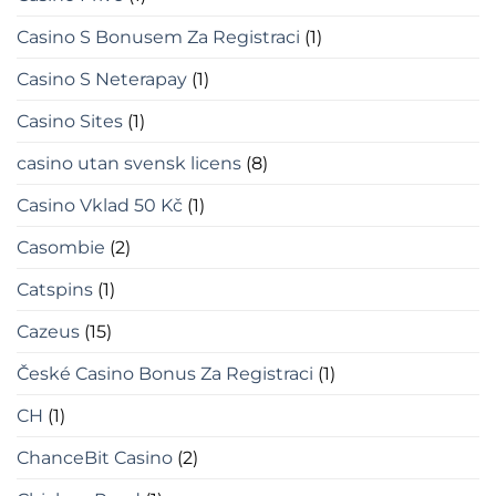
Casino S Bonusem Za Registraci
(1)
Casino S Neterapay
(1)
Casino Sites
(1)
casino utan svensk licens
(8)
Casino Vklad 50 Kč
(1)
Casombie
(2)
Catspins
(1)
Cazeus
(15)
České Casino Bonus Za Registraci
(1)
CH
(1)
ChanceBit Casino
(2)