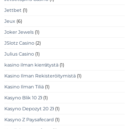
Jettbet
(1)
Jeux
(6)
Joker Jewels
(1)
JSlotz Casino
(2)
Julius Casino
(1)
kasino ilman kierrätystä
(1)
Kasino Ilman Rekisteröitymistä
(1)
Kasino Ilman Tiliä
(1)
Kasyno Blik 10 Zł
(1)
Kasyno Depozyt 20 Zł
(1)
Kasyno Z Paysafecard
(1)