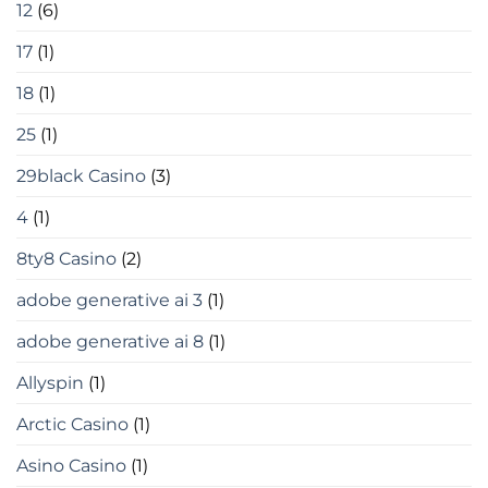
12
(6)
17
(1)
18
(1)
25
(1)
29black Casino
(3)
4
(1)
8ty8 Casino
(2)
adobe generative ai 3
(1)
adobe generative ai 8
(1)
Allyspin
(1)
Arctic Casino
(1)
Asino Casino
(1)