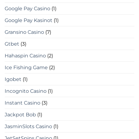
Google Pay Casino
(1)
Google Pay Kasinot
(1)
Gransino Casino
(7)
Gtbet
(3)
Hahaspin Casino
(2)
Ice Fishing Game
(2)
Igobet
(1)
Incognito Casino
(1)
Instant Casino
(3)
Jackpot Bob
(1)
JasminSlots Casino
(1)
JetSetSpins Casino
(1)