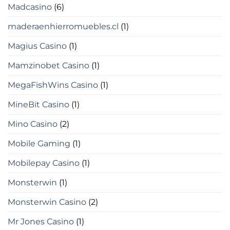
Madcasino
(6)
maderaenhierromuebles.cl
(1)
Magius Casino
(1)
Mamzinobet Casino
(1)
MegaFishWins Casino
(1)
MineBit Casino
(1)
Mino Casino
(2)
Mobile Gaming
(1)
Mobilepay Casino
(1)
Monsterwin
(1)
Monsterwin Casino
(2)
Mr Jones Casino
(1)