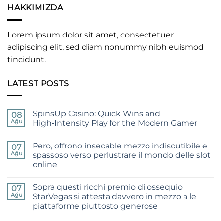
HAKKIMIZDA
Lorem ipsum dolor sit amet, consectetuer
adipiscing elit, sed diam nonummy nibh euismod
tincidunt.
LATEST POSTS
SpinsUp Casino: Quick Wins and
08
Ağu
High‑Intensity Play for the Modern Gamer
Yorum
yok
Pero, offrono insecable mezzo indiscutibile e
SpinsUp
07
Casino:
Ağu
spassoso verso perlustrare il mondo delle slot
Quick
online
Wins
and
Yorum
High‑Intensity
yok
Play
Sopra questi ricchi premio di ossequio
Pero,
07
for
offrono
Ağu
StarVegas si attesta davvero in mezzo a le
the
insecable
Modern
piattaforme piuttosto generose
mezzo
Gamer
indiscutibile
Yorum
e