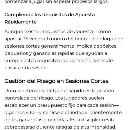
comenzar a jugar sin esperar procesos largos.
Cumpliendo los Requisitos de Apuesta
Rápidamente
Aunque existen requisitos de apuesta—como
apostar 35 veces el monto del bono—el enfoque en
sesiones cortas generalmente implica depósitos
pequeños y ganancias rápidas que ayudan a
cumplir estos requisitos rápidamente antes de
pasar a otra sesión.
Gestión del Riesgo en Sesiones Cortas
Una característica del juego rápido es la gestión
controlada del riesgo. Los jugadores suelen
establecer un presupuesto fijo para cada sesión—
digamos €10—y ceñirse a él, independientemente
de las ganancias o pérdidas. Esta disciplina evita
sobrepasarse durante ráfagas de alta intensidad.