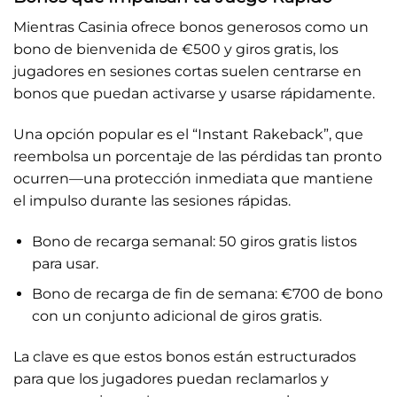
Mientras Casinia ofrece bonos generosos como un
bono de bienvenida de €500 y giros gratis, los
jugadores en sesiones cortas suelen centrarse en
bonos que puedan activarse y usarse rápidamente.
Una opción popular es el “Instant Rakeback”, que
reembolsa un porcentaje de las pérdidas tan pronto
ocurren—una protección inmediata que mantiene
el impulso durante las sesiones rápidas.
Bono de recarga semanal: 50 giros gratis listos
para usar.
Bono de recarga de fin de semana: €700 de bono
con un conjunto adicional de giros gratis.
La clave es que estos bonos están estructurados
para que los jugadores puedan reclamarlos y