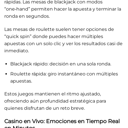
rápidas. Las mesas de blackjack con modos
“one‑hand” permiten hacer la apuesta y terminar la
ronda en segundos.
Las mesas de roulette suelen tener opciones de
“quick spin” donde puedes hacer múltiples
apuestas con un solo clic y ver los resultados casi de
inmediato.
Blackjack rápido: decisión en una sola ronda.
Roulette rápida: giro instantáneo con múltiples
apuestas.
Estos juegos mantienen el ritmo ajustado,
ofreciendo aún profundidad estratégica para
quienes disfrutan de un reto breve.
Casino en Vivo: Emociones en Tiempo Real