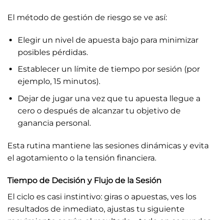
El método de gestión de riesgo se ve así:
Elegir un nivel de apuesta bajo para minimizar
posibles pérdidas.
Establecer un límite de tiempo por sesión (por
ejemplo, 15 minutos).
Dejar de jugar una vez que tu apuesta llegue a
cero o después de alcanzar tu objetivo de
ganancia personal.
Esta rutina mantiene las sesiones dinámicas y evita
el agotamiento o la tensión financiera.
Tiempo de Decisión y Flujo de la Sesión
El ciclo es casi instintivo: giras o apuestas, ves los
resultados de inmediato, ajustas tu siguiente