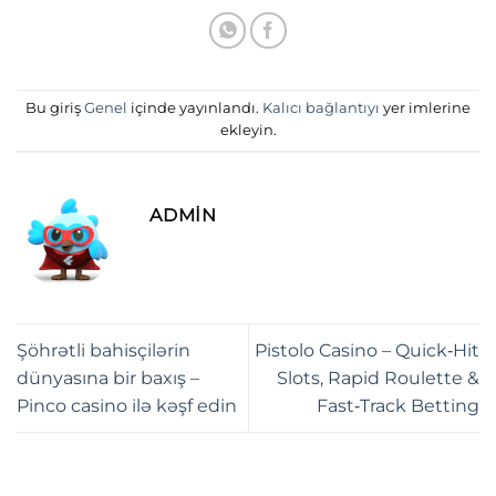
Bu giriş
Genel
içinde yayınlandı.
Kalıcı bağlantıyı
yer imlerine
ekleyin.
ADMIN
Şöhrətli bahisçilərin
Pistolo Casino – Quick‑Hit
dünyasına bir baxış –
Slots, Rapid Roulette &
Pinco casino ilə kəşf edin
Fast‑Track Betting