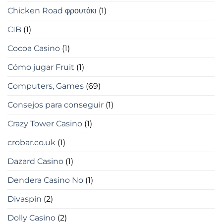
Chicken Road φρουτάκι
(1)
CIB
(1)
Cocoa Casino
(1)
Cómo jugar Fruit
(1)
Computers, Games
(69)
Consejos para conseguir
(1)
Crazy Tower Сasino
(1)
crobar.co.uk
(1)
Dazard Casino
(1)
Dendera Casino No
(1)
Divaspin
(2)
Dolly Casino
(2)