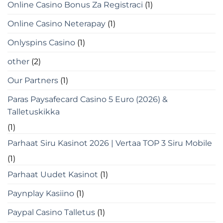
Online Casino Bonus Za Registraci
(1)
Online Casino Neterapay
(1)
Onlyspins Casino
(1)
other
(2)
Our Partners
(1)
Paras Paysafecard Casino 5 Euro (2026) &
Talletuskikka
(1)
Parhaat Siru Kasinot 2026 | Vertaa TOP 3 Siru Mobile
(1)
Parhaat Uudet Kasinot
(1)
Paynplay Kasiino
(1)
Paypal Casino Talletus
(1)