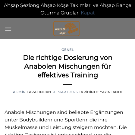
Ahşap Şezlong Ahşap Köşe Takımları ve Ahşap Bahçe
Oturma Grupları
Kapat
İçeriğe
atla
GENEL
Die richtige Dosierung von
0
Anabolen Mischungen für
effektives Training
ADMIN
TARAFINDAN
20 MART 2026
TARIHINDE YAYINLANDI
Anabole Mischungen sind beliebte Ergänzungen
unter Bodybuildern und Sportlern, die ihre
Muskelmasse und Leistung steigern möchten. Die
richtige Dosierung ist entscheidend, um die