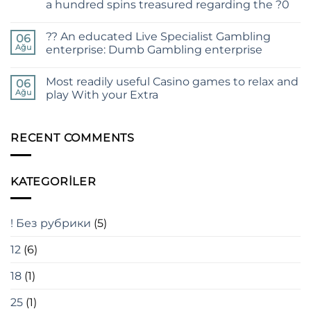
a hundred spins treasured regarding the ?0
Foolish
Top
Local
Online
Yorum
casino
game
yok
to
?? An educated Live Specialist Gambling
On
06
play
the
Ağu
enterprise: Dumb Gambling enterprise
at
minimum
the
?
Yorum
an
20
yok
online
Most readily useful Casino games to relax and
place,
??
06
Playing
you
An
Ağu
play With your Extra
facilities?
can
educated
purchase
Live
Yorum
?
Specialist
yok
20
Gambling
Most
into
enterprise:
readily
RECENT COMMENTS
the
Dumb
useful
extra
Gambling
Casino
fund
enterprise
games
and
to
KATEGORILER
you
relax
can
and
a
play
hundred
With
spins
your
! Без рубрики
(5)
treasured
Extra
regarding
the
12
(6)
?
0
18
(1)
25
(1)