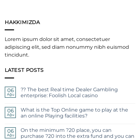
HAKKIMIZDA
Lorem ipsum dolor sit amet, consectetuer
adipiscing elit, sed diam nonummy nibh euismod
tincidunt.
LATEST POSTS
?? The best Real time Dealer Gambling
06
Ağu
enterprise: Foolish Local casino
Yorum
yok
What is the Top Online game to play at the
??
06
The
Ağu
an online Playing facilities?
best
Real
Yorum
time
yok
On the minimum ?20 place, you can
Dealer
What
06
Gambling
is
Ağu
purchase ?20 into the extra fund and you can
enterprise:
the