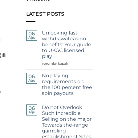
LATEST POSTS
Unlocking fast
06
Ağu
withdrawal casino
i
benefits: Your guide
to UKGC licensed
llı
play
Unlocking
yorumlar kapalı
fast
withdrawal
No playing
06
casino
Ağu
requirements on
benefits:
the 100 percent free
Your
n
spin payouts
guide
Yorum
to
yok
UKGC
Do not Overlook
No
06
licensed
playing
Ağu
Such Incredible
requirements
play
Selling on the major
on
için
the
Towards the-range
100
gambling
percent
free
establishment Sites