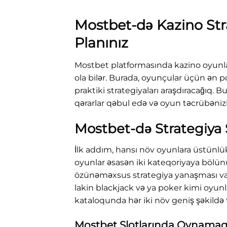
Mostbet-də Kazino Stra
Planınız
Mostbet platformasında kazino oyunlar
ola bilər. Burada, oyunçular üçün ən 
praktiki strategiyaları araşdıracağıq. 
qərarlar qəbul edə və oyun təcrübənizi 
Mostbet-də Strategiya
İlk addım, hansı növ oyunlara üstünlü
oyunlar əsasən iki kateqoriyaya bölünür
özünəməxsus strategiya yanaşması var. M
lakin blackjack və ya poker kimi oyunl
kataloqunda hər iki növ geniş şəkildə 
Mostbet Slotlarında Oynamaq 