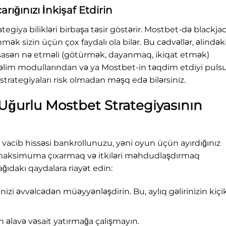
ığınızı İnkişaf Etdirin
egiya bilikləri birbaşa təsir göstərir. Mostbet-də blackja
mək sizin üçün çox faydalı ola bilər. Bu cədvəllər, əlindək
a əsasən nə etməli (götürmək, dayanmaq, ikiqat etmək)
 təlim modullarından və ya Mostbet-in təqdim etdiyi puls
strategiyaları risk olmadan məşq edə bilərsiniz.
 Uğurlu Mostbet Strategiyasının
n vacib hissəsi bankrollunuzu, yəni oyun üçün ayırdığınız
ı maksimuma çıxarmaq və itkiləri məhdudlaşdırmaq
ıdakı qaydalara riayət edin:
i əvvəlcədən müəyyənləşdirin. Bu, aylıq gəlirinizin kiçi
n əlavə vəsait yatırmağa çalışmayın.