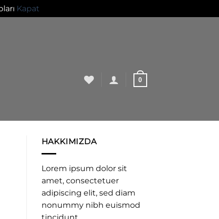
ları
Kapat
0
HAKKIMIZDA
Lorem ipsum dolor sit
amet, consectetuer
adipiscing elit, sed diam
nonummy nibh euismod
tincidunt.