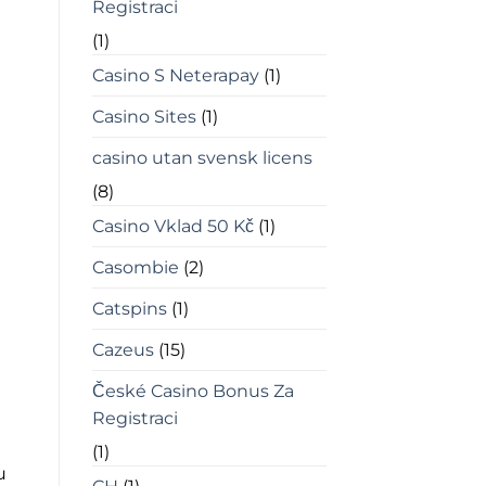
Registraci
(1)
Casino S Neterapay
(1)
Casino Sites
(1)
casino utan svensk licens
(8)
Casino Vklad 50 Kč
(1)
Casombie
(2)
Catspins
(1)
Cazeus
(15)
České Casino Bonus Za
Registraci
(1)
u