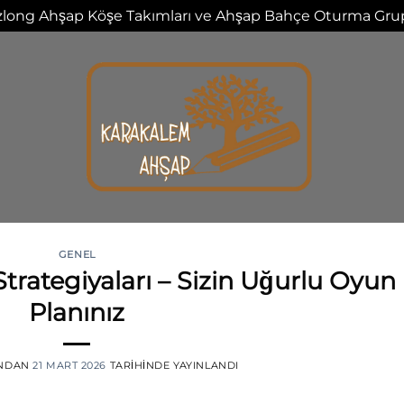
long Ahşap Köşe Takımları ve Ahşap Bahçe Oturma Grup
GENEL
trategiyaları – Sizin Uğurlu Oyun
Planınız
NDAN
21 MART 2026
TARIHINDE YAYINLANDI