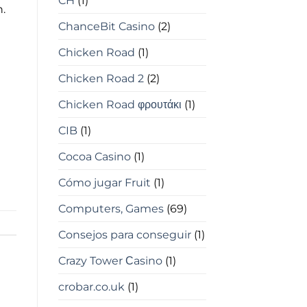
CH
(1)
.
ChanceBit Casino
(2)
Chicken Road
(1)
Chicken Road 2
(2)
Chicken Road φρουτάκι
(1)
CIB
(1)
Cocoa Casino
(1)
Cómo jugar Fruit
(1)
Computers, Games
(69)
Consejos para conseguir
(1)
Crazy Tower Сasino
(1)
crobar.co.uk
(1)