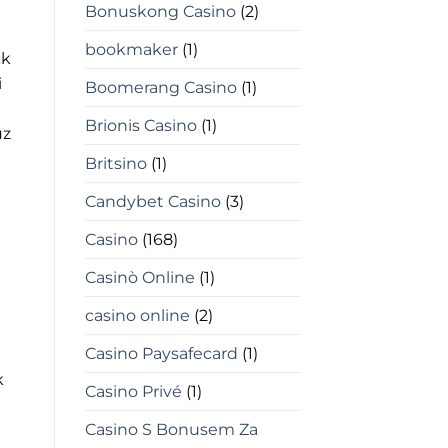
Bonuskong Casino
(2)
bookmaker
(1)
ck
i
Boomerang Casino
(1)
Brionis Casino
(1)
uz
Britsino
(1)
Candybet Casino
(3)
Casino
(168)
Casinò Online
(1)
casino online
(2)
Casino Paysafecard
(1)
k
Casino Privé
(1)
Casino S Bonusem Za