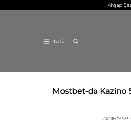
Ahşap Şez
İçeriğe
atla
MENÜ
Mostbet-də Kazino S
ADMIN
TARAFI