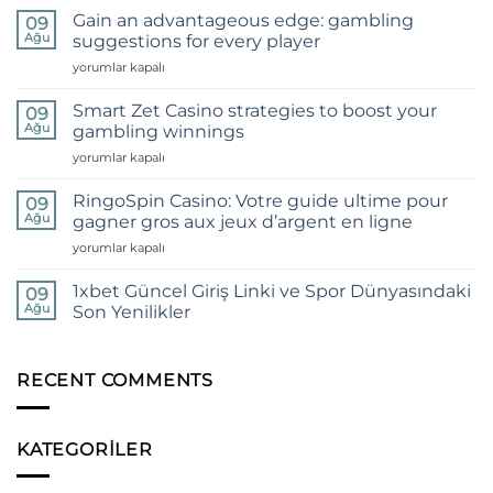
câștigurile
Gain an advantageous edge: gambling
09
ca
Ağu
suggestions for every player
marinarii
Gain
yorumlar kapalı
experimentați
an
cu
advantageous
aceste
Smart Zet Casino strategies to boost your
09
edge:
sfaturi
Ağu
gambling winnings
gambling
de
Smart
yorumlar kapalı
suggestions
jocuri
Zet
for
de
Casino
every
RingoSpin Casino: Votre guide ultime pour
noroc
09
strategies
player
Ağu
la
gagner gros aux jeux d’argent en ligne
to
için
cazinou
RingoSpin
yorumlar kapalı
boost
için
Casino:
your
Votre
gambling
1xbet Güncel Giriş Linki ve Spor Dünyasındaki
09
guide
winnings
Ağu
Son Yenilikler
ultime
için
Yorum
pour
yok
gagner
1xbet
Güncel
RECENT COMMENTS
gros
Giriş
aux
Linki
jeux
ve
Spor
d’argent
KATEGORILER
Dünyasındaki
en
Son
ligne
Yenilikler
için