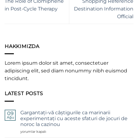
The Role of Clomiphene
Shopping Reference
in Post-Cycle Therapy
Destination Information
Official
HAKKIMIZDA
Lorem ipsum dolor sit amet, consectetuer
adipiscing elit, sed diam nonummy nibh euismod
tincidunt.
LATEST POSTS
Gargantați-vă câștigurile ca marinarii
09
Ağu
experimentați cu aceste sfaturi de jocuri de
noroc la cazinou
Gargantați-
yorumlar kapalı
vă