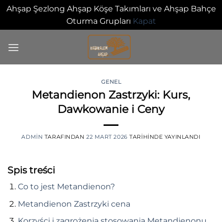
Ahşap Şezlong Ahşap Köşe Takımları ve Ahşap Bahçe
Oturma Grupları
Kapat
İçeriğe
atla
GENEL
Metandienon Zastrzyki: Kurs,
0
Dawkowanie i Ceny
ADMIN
TARAFINDAN
22 MART 2026
TARIHINDE YAYINLANDI
Spis treści
Co to jest Metandienon?
Metandienon Zastrzyki cena
Korzyści i zagrożenia stosowania Metandienonu