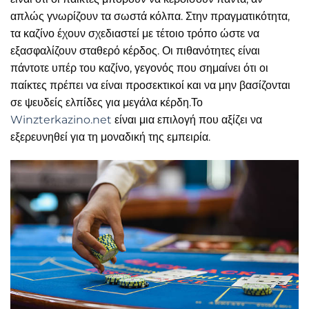
απλώς γνωρίζουν τα σωστά κόλπα. Στην πραγματικότητα,
τα καζίνο έχουν σχεδιαστεί με τέτοιο τρόπο ώστε να
εξασφαλίζουν σταθερό κέρδος. Οι πιθανότητες είναι
πάντοτε υπέρ του καζίνο, γεγονός που σημαίνει ότι οι
παίκτες πρέπει να είναι προσεκτικοί και να μην βασίζονται
σε ψευδείς ελπίδες για μεγάλα κέρδη.Το
Winzterkazino.net
είναι μια επιλογή που αξίζει να
εξερευνηθεί για τη μοναδική της εμπειρία.