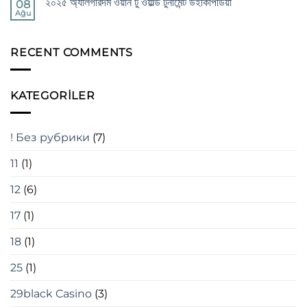
২০২৫ অ্যালগরিদম ওয়ান টু ওয়ার্ল্ড টুর্নামেন্ট উইকিপিডিয়া
Sada
08
će
vas
Ağu
imati
Yorum
obavještavamo
400%
yok
o
bonusa
২০২৫
posjetiocima
na
অ্যালগরিদম
NBC
RECENT COMMENTS
Mac,
ওয়ান
lokacije
desktop
টু
i
računare
ওয়ার্ল্ড
sedmičnom
i
টুর্নামেন্ট
planu
mobilne
উইকিপিডিয়া
događaja
KATEGORILER
uređaje
za
do
2026.
4000
godinu
dolara
! Без рубрики
(7)
11
(1)
12
(6)
17
(1)
18
(1)
25
(1)
29black Casino
(3)