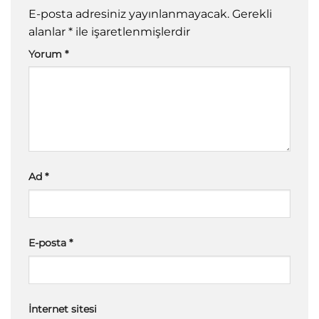
E-posta adresiniz yayınlanmayacak.
Gerekli
alanlar
*
ile işaretlenmişlerdir
Yorum
*
Ad
*
E-posta
*
İnternet sitesi