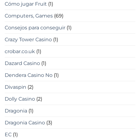
Cómo jugar Fruit
(1)
Computers, Games
(69)
Consejos para conseguir
(1)
Crazy Tower Сasino
(1)
crobar.co.uk
(1)
Dazard Casino
(1)
Dendera Casino No
(1)
Divaspin
(2)
Dolly Casino
(2)
Dragonia
(1)
Dragonia Casino
(3)
EC
(1)