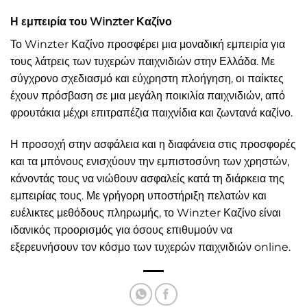
Η εμπειρία του Winzter Καζίνο
Το Winzter Καζίνο προσφέρει μια μοναδική εμπειρία για
τους λάτρεις των τυχερών παιχνιδιών στην Ελλάδα. Με
σύγχρονο σχεδιασμό και εύχρηστη πλοήγηση, οι παίκτες
έχουν πρόσβαση σε μια μεγάλη ποικιλία παιχνιδιών, από
φρουτάκια μέχρι επιτραπέζια παιχνίδια και ζωντανά καζίνο.
Η προσοχή στην ασφάλεια και η διαφάνεια στις προσφορές
και τα μπόνους ενισχύουν την εμπιστοσύνη των χρηστών,
κάνοντάς τους να νιώθουν ασφαλείς κατά τη διάρκεια της
εμπειρίας τους. Με γρήγορη υποστήριξη πελατών και
ευέλικτες μεθόδους πληρωμής, το Winzter Καζίνο είναι
ιδανικός προορισμός για όσους επιθυμούν να
εξερευνήσουν τον κόσμο των τυχερών παιχνιδιών online.