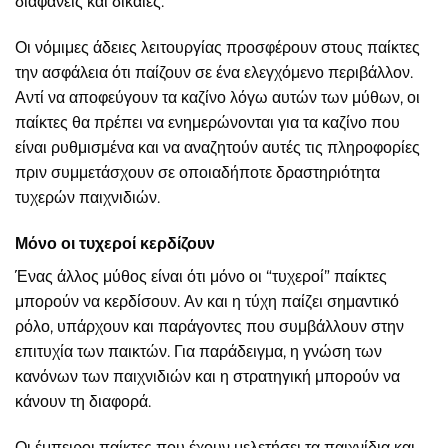
διαφανείς και δίκαιες.
Οι νόμιμες άδειες λειτουργίας προσφέρουν στους παίκτες
την ασφάλεια ότι παίζουν σε ένα ελεγχόμενο περιβάλλον.
Αντί να αποφεύγουν τα καζίνο λόγω αυτών των μύθων, οι
παίκτες θα πρέπει να ενημερώνονται για τα καζίνο που
είναι ρυθμισμένα και να αναζητούν αυτές τις πληροφορίες
πριν συμμετάσχουν σε οποιαδήποτε δραστηριότητα
τυχερών παιχνιδιών.
Μόνο οι τυχεροί κερδίζουν
Ένας άλλος μύθος είναι ότι μόνο οι “τυχεροί” παίκτες
μπορούν να κερδίσουν. Αν και η τύχη παίζει σημαντικό
ρόλο, υπάρχουν και παράγοντες που συμβάλλουν στην
επιτυχία των παικτών. Για παράδειγμα, η γνώση των
κανόνων των παιχνιδιών και η στρατηγική μπορούν να
κάνουν τη διαφορά.
Οι έμπειροι παίκτες που έχουν μελετήσει τα παιχνίδια και