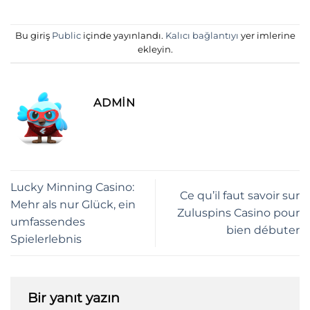
Bu giriş
Public
içinde yayınlandı.
Kalıcı bağlantıyı
yer imlerine
ekleyin.
ADMIN
Lucky Minning Casino:
Ce qu’il faut savoir sur
Mehr als nur Glück, ein
Zuluspins Casino pour
umfassendes
bien débuter
Spielerlebnis
Bir yanıt yazın