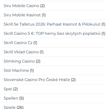
Siru Mobile Casino
(2)
Siru Mobile Kasinot
(1)
Skrill 5e Talletus 2026: Parhaat Kasinot & Piilokulut
(1)
Skrill Casino 5 €: TOP herny bez skrytých poplatků
(1)
Skrill Casino Cz
(1)
Skrill Vklad Casino
(1)
Slimking Casino
(2)
Slot Machine
(1)
Slovenské Casino Pro České Hráče
(2)
Spei
(2)
Spellen
(5)
Spiele
(26)