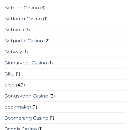
Betcleo Casino
(3)
Betfouru Casino
(1)
Betninja
(1)
Betportal Casino
(2)
Betway
(1)
Binnarybet Casino
(1)
Blitz
(1)
blog
(49)
Bonuskong Casino
(2)
bookmaker
(1)
Boomerang Casino
(1)
Brionis Casino
(1)