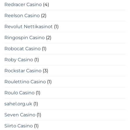
Redracer Casino
(4)
Reelson Casino
(2)
Revolut Nettikasinot
(1)
Ringospin Casino
(2)
Robocat Casino
(1)
Roby Casino
(1)
Rockstar Casino
(3)
Roulettino Casino
(1)
Roulo Casino
(1)
sahel.org.uk
(1)
Seven Casino
(1)
Siirto Casino
(1)