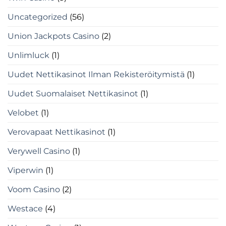
Uncategorized
(56)
Union Jackpots Casino
(2)
Unlimluck
(1)
Uudet Nettikasinot Ilman Rekisteröitymistä
(1)
Uudet Suomalaiset Nettikasinot
(1)
Velobet
(1)
Verovapaat Nettikasinot
(1)
Verywell Casino
(1)
Viperwin
(1)
Voom Casino
(2)
Westace
(4)