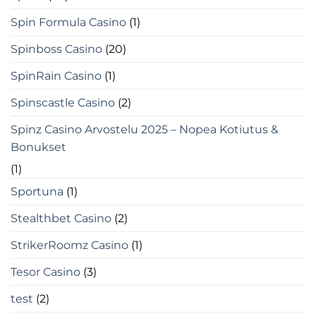
Spin Formula Casino
(1)
Spinboss Casino
(20)
SpinRain Casino
(1)
Spinscastle Casino
(2)
Spinz Casino Arvostelu 2025 – Nopea Kotiutus &
Bonukset
(1)
Sportuna
(1)
Stealthbet Casino
(2)
StrikerRoomz Casino
(1)
Tesor Casino
(3)
test
(2)