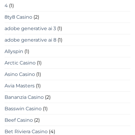
4
(1)
8ty8 Casino
(2)
adobe generative ai 3
(1)
adobe generative ai 8
(1)
Allyspin
(1)
Arctic Casino
(1)
Asino Casino
(1)
Avia Masters
(1)
Bananzia Casino
(2)
Basswin Casino
(1)
Beef Casino
(2)
Bet Riviera Casino
(4)