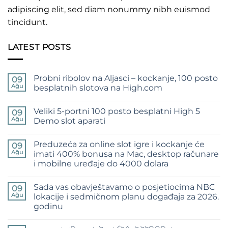
adipiscing elit, sed diam nonummy nibh euismod
tincidunt.
LATEST POSTS
Probni ribolov na Aljasci – kockanje, 100 posto
09
Ağu
besplatnih slotova na High.com
Yorum
yok
Veliki 5-portni 100 posto besplatni High 5
Probni
09
ribolov
Ağu
Demo slot aparati
na
Aljasci
Yorum
–
yok
Preduzeća za online slot igre i kockanje će
kockanje,
Veliki
09
100
5-
Ağu
imati 400% bonusa na Mac, desktop računare
posto
portni
i mobilne uređaje do 4000 dolara
besplatnih
100
slotova
posto
Yorum
na
besplatni
yok
High.com
High
Sada vas obavještavamo o posjetiocima NBC
Preduzeća
09
5
za
Ağu
lokacije i sedmičnom planu događaja za 2026.
Demo
online
slot
godinu
slot
aparati
igre
Yorum
i
yok
kockanje