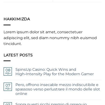
HAKKIMIZDA
Lorem ipsum dolor sit amet, consectetuer
adipiscing elit, sed diam nonummy nibh euismod
tincidunt.
LATEST POSTS
SpinsUp Casino: Quick Wins and
08
Ağu
High‑Intensity Play for the Modern Gamer
Yorum
yok
Pero, offrono insecable mezzo indiscutibile e
SpinsUp
07
Casino:
Ağu
spassoso verso perlustrare il mondo delle slot
Quick
online
Wins
and
Yorum
High‑Intensity
yok
Play
Sopra questi ricchi premio di ossequio
Pero,