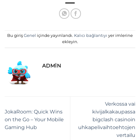
Bu giriş
Genel
içinde yayınlandı.
Kalıcı bağlantıyı
yer imlerine
ekleyin.
ADMIN
Verkossa vai
JokaRoom: Quick Wins
kivijalkakaupassa
on the Go – Your Mobile
bigclash casinoin
Gaming Hub
uhkapelivaihtoehtojen
vertailu