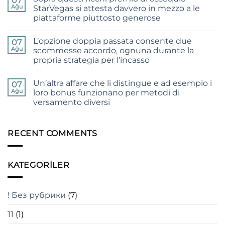
07
for
offrono
Ağu
StarVegas si attesta davvero in mezzo a le
the
insecable
Modern
piattaforme piuttosto generose
mezzo
Gamer
indiscutibile
Yorum
e
yok
spassoso
L’opzione doppia passata consente due
Sopra
07
verso
questi
Ağu
scommesse accordo, ognuna durante la
perlustrare
ricchi
il
propria strategia per l’incasso
premio
mondo
di
delle
Yorum
ossequio
slot
yok
StarVegas
Un’altra affare che li distingue e ad esempio i
L’opzione
07
online
si
doppia
Ağu
loro bonus funzionano per metodi di
attesta
passata
davvero
versamento diversi
consente
in
due
mezzo
Yorum
scommesse
a
yok
accordo,
Un’altra
le
ognuna
affare
RECENT COMMENTS
piattaforme
durante
che
piuttosto
la
li
generose
propria
distingue
strategia
e
per
KATEGORILER
ad
l’incasso
esempio
i
loro
bonus
! Без рубрики
(7)
funzionano
per
metodi
11
(1)
di
versamento