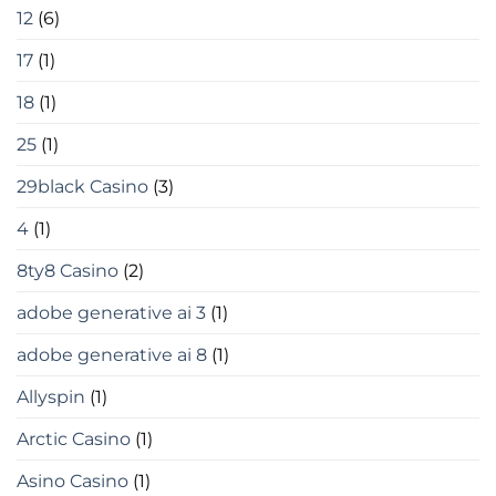
diversi
12
(6)
17
(1)
18
(1)
25
(1)
29black Casino
(3)
4
(1)
8ty8 Casino
(2)
adobe generative ai 3
(1)
adobe generative ai 8
(1)
Allyspin
(1)
Arctic Casino
(1)
Asino Casino
(1)