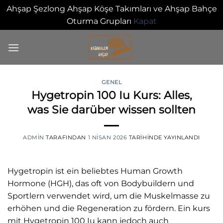
Ahşap Şezlong Ahşap Köşe Takımları ve Ahşap Bahçe
Oturma Grupları
Kapat
İçeriğe
atla
GENEL
Hygetropin 100 Iu Kurs: Alles,
0
was Sie darüber wissen sollten
ADMIN
TARAFINDAN
1 NISAN 2026
TARIHINDE YAYINLANDI
Hygetropin ist ein beliebtes Human Growth
Hormone (HGH), das oft von Bodybuildern und
Sportlern verwendet wird, um die Muskelmasse zu
erhöhen und die Regeneration zu fördern. Ein kurs
mit Hygetropin 100 Iu kann jedoch auch