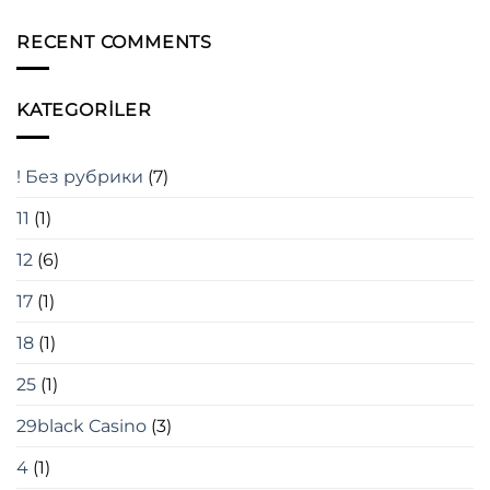
o
bonusa
২০২৫
posjetiocima
na
অ্যালগরিদম
NBC
RECENT COMMENTS
Mac,
ওয়ান
lokacije
desktop
টু
i
računare
ওয়ার্ল্ড
sedmičnom
i
টুর্নামেন্ট
planu
mobilne
উইকিপিডিয়া
događaja
KATEGORILER
uređaje
za
do
2026.
4000
godinu
dolara
! Без рубрики
(7)
11
(1)
12
(6)
17
(1)
18
(1)
25
(1)
29black Casino
(3)
4
(1)