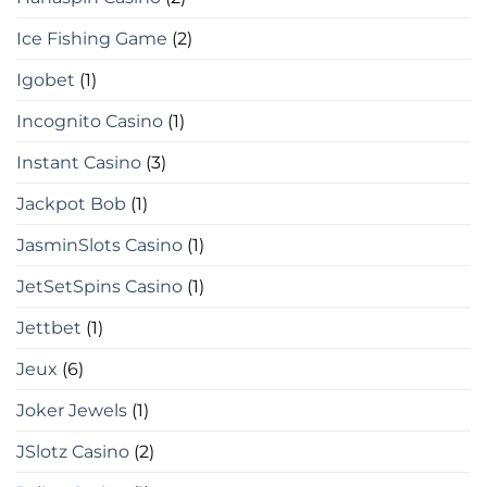
Ice Fishing Game
(2)
Igobet
(1)
Incognito Casino
(1)
Instant Casino
(3)
Jackpot Bob
(1)
JasminSlots Casino
(1)
JetSetSpins Casino
(1)
Jettbet
(1)
Jeux
(6)
Joker Jewels
(1)
JSlotz Casino
(2)