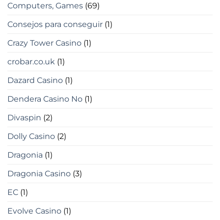
Computers, Games
(69)
Consejos para conseguir
(1)
Crazy Tower Сasino
(1)
crobar.co.uk
(1)
Dazard Casino
(1)
Dendera Casino No
(1)
Divaspin
(2)
Dolly Casino
(2)
Dragonia
(1)
Dragonia Casino
(3)
EC
(1)
Evolve Casino
(1)