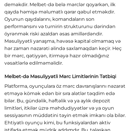
deməkdir. Melbet-də belə mərclər qoyarkən, ilk
qayda həmişə məlumatlı qərar qəbul etməkdir.
Oyunun qaydalarını, komandaların son
performansını və turnirin strukturunu dərindən
öyrənmək riski azaldan əsas amillərdəndir.
Məsuliyyətli yanaşma, həvəsə kapital olmamaq və
hər zaman nəzarəti əlində saxlamaqdan keçir. Heç
bir mərc, qətiyyən, itirməyə hazır olmadığınız
vəsaitlərlə edilməməlidir.
Melbet-də Məsuliyyətli Mərc Limitlərinin Tətbiqi
Platforma, oyunçulara öz mərc davranışlarını nəzarət
etməyə kömək edən bir sıra alətlər təqdim edə
bilər. Bu, gündəlik, həftəlik və ya aylık depozit
limitləri, itkilər üzrə məhdudiyyətlər və ya oyun
sessiyasının müddətini təyin etmək imkanı ola bilər.
Ehtiyatlı oyunçu kimi, bu funksiyalardan aktiv
istifadə etmək müdrik addımdır. Bu, tələskən