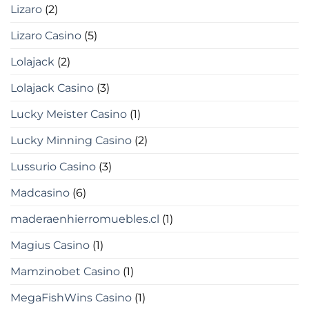
Lizaro
(2)
Lizaro Casino
(5)
Lolajack
(2)
Lolajack Casino
(3)
Lucky Meister Casino
(1)
Lucky Minning Casino
(2)
Lussurio Casino
(3)
Madcasino
(6)
maderaenhierromuebles.cl
(1)
Magius Casino
(1)
Mamzinobet Casino
(1)
MegaFishWins Casino
(1)