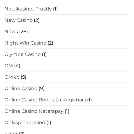
Nettikasinot Trustly
(1)
New Casino
(2)
News
(26)
Night Win Casino
(2)
Olympe Casino
(1)
OM
(4)
OM cc
(5)
Online Casino
(9)
Online Casino Bonus Za Registraci
(1)
Online Casino Neterapay
(1)
Onlyspins Casino
(1)
other
(2)