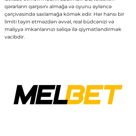
qərarların qarşısını almağa və oyunu əyləncə
çərçivəsində saxlamağa kömək edir. Hər hansı bir
limiti təyin etməzdən əvvəl, real büdcənizi və
maliyyə imkanlarınızı səliqə ilə qiymətləndirmək
vacibdir.