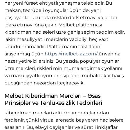
hər yeni fürsət ehtiyatlı yanaşma tələb edir. Bu
məkan, təcrübəli oyunçular üçün də, yeni
başlayanlar üçün də riskləri dərk etməyi və onları
idarə etməyi önə çəkir. Melbet platforması
kiberidman hadisələri üzrə geniş seçim təqdim edir,
lakin məsuliyyətli mərclərin vacibliyi heç vaxt
unudulmamalıdır. Platformanın təkliflərini
araşdırmaq üçün
https://melbet-az.com/
ünvanına
nəzər yetirə bilərsiniz. Bu yazıda, populyar oyunlar
üzrə mərcləri, riskləri minimuma endirmək yollarını
və məsuliyyətli oyun prinsiplərini mühafizəkar baxış
bucağından nəzərdən keçirəcəyik.
Melbet Kiberidman Mərcləri – Əsas
Prinsiplər və Təhlükəsizlik Tədbirləri
Kiberidman mərcləri adi idman mərclərindən
fərqlənir, çünki virtual arenada baş verən hadisələrə
əsaslanır. Bu, əlavyi dəyişənlər və sürətli inkişaflar