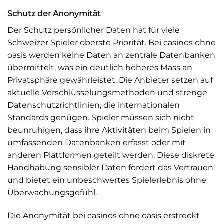
Schutz der Anonymität
Der Schutz persönlicher Daten hat für viele
Schweizer Spieler oberste Priorität. Bei casinos ohne
oasis werden keine Daten an zentrale Datenbanken
übermittelt, was ein deutlich höheres Mass an
Privatsphäre gewährleistet. Die Anbieter setzen auf
aktuelle Verschlüsselungsmethoden und strenge
Datenschutzrichtlinien, die internationalen
Standards genügen. Spieler müssen sich nicht
beunruhigen, dass ihre Aktivitäten beim Spielen in
umfassenden Datenbanken erfasst oder mit
anderen Plattformen geteilt werden. Diese diskrete
Handhabung sensibler Daten fördert das Vertrauen
und bietet ein unbeschwertes Spielerlebnis ohne
Überwachungsgefühl.
Die Anonymität bei casinos ohne oasis erstreckt