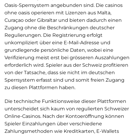
Oasis-Sperrsystem angebunden sind. Die casinos
ohne oasis operieren mit Lizenzen aus Malta,
Curaçao oder Gibraltar und bieten dadurch einen
Zugang ohne die Beschränkungen deutscher
Regulierungen. Die Registrierung erfolgt
unkompliziert über eine E-Mail-Adresse und
grundlegende persönliche Daten, wobei eine
Verifizierung meist erst bei grösseren Auszahlungen
erforderlich wird. Spieler aus der Schweiz profitieren
von der Tatsache, dass sie nicht im deutschen
Sperrsystem erfasst sind und somit freien Zugang
zu diesen Plattformen haben.
Die technische Funktionsweise dieser Plattformen
unterscheidet sich kaum von regulierten Schweizer
Online-Casinos. Nach der Kontoeröffnung können
Spieler Einzahlungen über verschiedene
Zahlungsmethoden wie Kreditkarten, E-Wallets