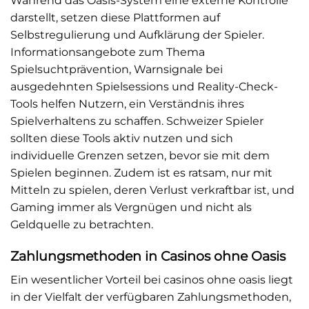
Während das Oasis-System eine externe Kontrolle
darstellt, setzen diese Plattformen auf
Selbstregulierung und Aufklärung der Spieler.
Informationsangebote zum Thema
Spielsuchtprävention, Warnsignale bei
ausgedehnten Spielsessions und Reality-Check-
Tools helfen Nutzern, ein Verständnis ihres
Spielverhaltens zu schaffen. Schweizer Spieler
sollten diese Tools aktiv nutzen und sich
individuelle Grenzen setzen, bevor sie mit dem
Spielen beginnen. Zudem ist es ratsam, nur mit
Mitteln zu spielen, deren Verlust verkraftbar ist, und
Gaming immer als Vergnügen und nicht als
Geldquelle zu betrachten.
Zahlungsmethoden in Casinos ohne Oasis
Ein wesentlicher Vorteil bei casinos ohne oasis liegt
in der Vielfalt der verfügbaren Zahlungsmethoden,