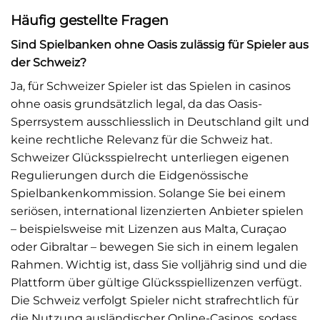
Häufig gestellte Fragen
Sind Spielbanken ohne Oasis zulässig für Spieler aus
der Schweiz?
Ja, für Schweizer Spieler ist das Spielen in casinos
ohne oasis grundsätzlich legal, da das Oasis-
Sperrsystem ausschliesslich in Deutschland gilt und
keine rechtliche Relevanz für die Schweiz hat.
Schweizer Glücksspielrecht unterliegen eigenen
Regulierungen durch die Eidgenössische
Spielbankenkommission. Solange Sie bei einem
seriösen, international lizenzierten Anbieter spielen
– beispielsweise mit Lizenzen aus Malta, Curaçao
oder Gibraltar – bewegen Sie sich in einem legalen
Rahmen. Wichtig ist, dass Sie volljährig sind und die
Plattform über gültige Glücksspiellizenzen verfügt.
Die Schweiz verfolgt Spieler nicht strafrechtlich für
die Nutzung ausländischer Online-Casinos, sodass