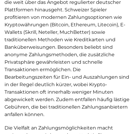
die weit über das Angebot regulierter deutscher
Plattformen hinausgeht. Schweizer Spieler
profitieren von modernen Zahlungsoptionen wie
Kryptowährungen (Bitcoin, Ethereum, Litecoin), E-
Wallets (Skrill, Neteller, MuchBetter) sowie
traditionellen Methoden wie Kreditkarten und
Banküberweisungen. Besonders beliebt sind
anonyme Zahlungsmethoden, die zusätzliche
Privatsphäre gewährleisten und schnelle
Transaktionen ermöglichen. Die
Bearbeitungszeiten für Ein- und Auszahlungen sind
in der Regel deutlich kürzer, wobei Krypto-
Transaktionen oft innerhalb weniger Minuten
abgewickelt werden. Zudem entfallen häufig lästige
Gebühren, die bei traditionellen Zahlungsanbietern
anfallen können.
Die Vielfalt an Zahlungsmöglichkeiten macht