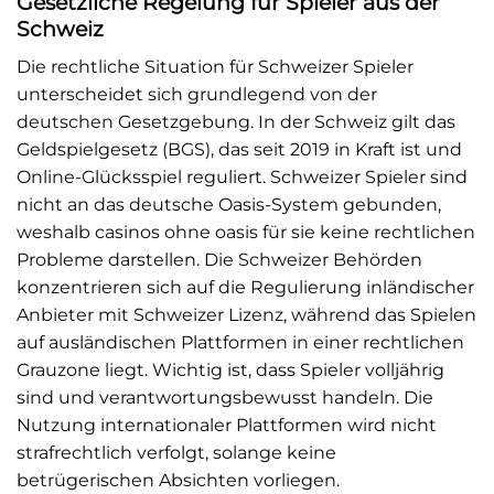
Gesetzliche Regelung für Spieler aus der
Schweiz
Die rechtliche Situation für Schweizer Spieler
unterscheidet sich grundlegend von der
deutschen Gesetzgebung. In der Schweiz gilt das
Geldspielgesetz (BGS), das seit 2019 in Kraft ist und
Online-Glücksspiel reguliert. Schweizer Spieler sind
nicht an das deutsche Oasis-System gebunden,
weshalb casinos ohne oasis für sie keine rechtlichen
Probleme darstellen. Die Schweizer Behörden
konzentrieren sich auf die Regulierung inländischer
Anbieter mit Schweizer Lizenz, während das Spielen
auf ausländischen Plattformen in einer rechtlichen
Grauzone liegt. Wichtig ist, dass Spieler volljährig
sind und verantwortungsbewusst handeln. Die
Nutzung internationaler Plattformen wird nicht
strafrechtlich verfolgt, solange keine
betrügerischen Absichten vorliegen.