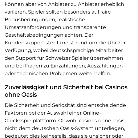
können aber von Anbieter zu Anbieter erheblich
variieren. Spieler sollten besonders auf faire
Bonusbedingungen, realistische
Umsatzanforderungen und transparente
Geschäftsbedingungen achten. Der
Kundensupport steht meist rund um die Uhr zur
Verfügung, wobei deutschsprachige Mitarbeiter
den Support für Schweizer Spieler übernehmen
und bei Fragen zu Einzahlungen, Auszahlungen
oder technischen Problemen weiterhelfen.
Zuverlässigkeit und Sicherheit bei Casinos
ohne Oasis
Die Sicherheit und Seriosität sind entscheidende
Faktoren bei der Auswahl einer Online-
Glücksspielplattform. Obwohl casinos ohne oasis
nicht dem deutschen Oasis-System unterliegen,
bedeutet dies keinesfalls, dass sie unsicher oder