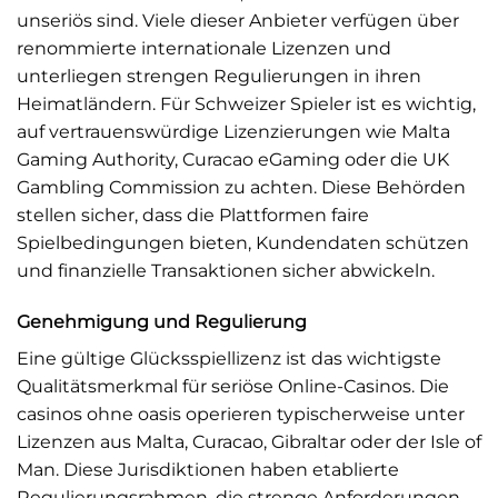
unseriös sind. Viele dieser Anbieter verfügen über
renommierte internationale Lizenzen und
unterliegen strengen Regulierungen in ihren
Heimatländern. Für Schweizer Spieler ist es wichtig,
auf vertrauenswürdige Lizenzierungen wie Malta
Gaming Authority, Curacao eGaming oder die UK
Gambling Commission zu achten. Diese Behörden
stellen sicher, dass die Plattformen faire
Spielbedingungen bieten, Kundendaten schützen
und finanzielle Transaktionen sicher abwickeln.
Genehmigung und Regulierung
Eine gültige Glücksspiellizenz ist das wichtigste
Qualitätsmerkmal für seriöse Online-Casinos. Die
casinos ohne oasis operieren typischerweise unter
Lizenzen aus Malta, Curacao, Gibraltar oder der Isle of
Man. Diese Jurisdiktionen haben etablierte
Regulierungsrahmen, die strenge Anforderungen