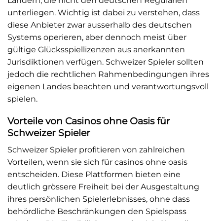
Ländern, die nicht den deutschen Regularien
unterliegen. Wichtig ist dabei zu verstehen, dass
diese Anbieter zwar ausserhalb des deutschen
Systems operieren, aber dennoch meist über
gültige Glücksspiellizenzen aus anerkannten
Jurisdiktionen verfügen. Schweizer Spieler sollten
jedoch die rechtlichen Rahmenbedingungen ihres
eigenen Landes beachten und verantwortungsvoll
spielen.
Vorteile von Casinos ohne Oasis für
Schweizer Spieler
Schweizer Spieler profitieren von zahlreichen
Vorteilen, wenn sie sich für casinos ohne oasis
entscheiden. Diese Plattformen bieten eine
deutlich grössere Freiheit bei der Ausgestaltung
ihres persönlichen Spielerlebnisses, ohne dass
behördliche Beschränkungen den Spielspass