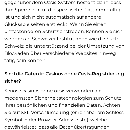
gegenüber dem Oasis-System besteht darin, dass
Ihre Sperre nur für die spezifische Plattform gültig
ist und sich nicht automatisch auf andere
Glücksspielseiten erstreckt. Wenn Sie einen
umfassenderen Schutz anstreben, können Sie sich
wenden an Schweizer Institutionen wie die Sucht
Schweiz, die unterstützend bei der Umsetzung von
Blockaden über verschiedene Websites hinweg
tätig sein können.
Sind die Daten in Casinos ohne Oasis-Registrierung
sicher?
Seriöse casinos ohne oasis verwenden die
modernsten Sicherheitstechnologien zum Schutz
Ihrer persönlichen und finanziellen Daten. Achten
Sie auf SSL-Verschlüsselung (erkennbar am Schloss-
Symbol in der Browser-Adressleiste), welche
gewährleistet, dass alle Datenübertragungen