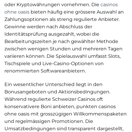
oder Kryptowährungen vornehmen. Die
casinos
ohne oasis
bieten häufig eine grössere Auswahl an
Zahlungsoptionen als streng regulierte Anbieter.
Gewinne werden nach Abschluss der
Identitätsprüfung ausgezahlt, wobei die
Bearbeitungszeiten je nach gewählter Methode
zwischen wenigen Stunden und mehreren Tagen
variieren können. Die Spielauswahl umfasst Slots,
Tischspiele und Live-Casino-Optionen von
renommierten Softwareanbietern.
Ein wesentlicher Unterschied liegt in den
Bonusangeboten und Aktionsbedingungen.
Während regulierte Schweizer Casinos oft
konservativere Boni anbieten, punkten casinos
ohne oasis mit grosszügigen Willkommenspaketen
und regelmässigen Promotionen. Die
Umsatzbedingungen sind transparent dargestellt,