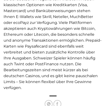
klassischen Optionen wie Kreditkarten (Visa,
Mastercard) und Banküberweisungen stehen
Ihnen E-Wallets wie Skrill, Neteller, MuchBetter
oder ecoPayz zur Verfügung. Viele Plattformen
akzeptieren auch Kryptowährungen wie Bitcoin,
Ethereum oder Litecoin, die besonders schnelle
und anonyme Transaktionen ermöglichen. Prepaid-
Karten wie Paysafecard sind ebenfalls weit
verbreitet und bieten zusätzliche Kontrolle über
Ihre Ausgaben. Schweizer Spieler können häufig
auch Twint oder PostFinance nutzen. Die
Bearbeitungszeiten sind meist kürzer als bei
deutschen Casinos, und es gibt keine pauschalen
Limits – Sie können flexibel über Ihre Gewinne
verfügen.