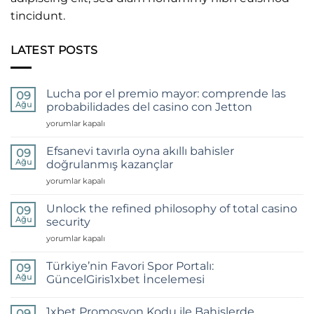
tincidunt.
LATEST POSTS
Lucha por el premio mayor: comprende las
09
Ağu
probabilidades del casino con Jetton
Lucha
yorumlar kapalı
por
el
Efsanevi tavırla oyna akıllı bahisler
09
premio
Ağu
doğrulanmış kazançlar
mayor:
Efsanevi
yorumlar kapalı
comprende
tavırla
las
oyna
probabilidades
Unlock the refined philosophy of total casino
09
akıllı
del
Ağu
security
bahisler
casino
Unlock
yorumlar kapalı
doğrulanmış
con
the
kazançlar
Jetton
refined
için
Türkiye’nin Favori Spor Portalı:
için
09
philosophy
Ağu
GüncelGiris1xbet İncelemesi
of
Yorum
total
yok
casino
1xbet Promosyon Kodu ile Bahislerde
Türkiye’nin
09