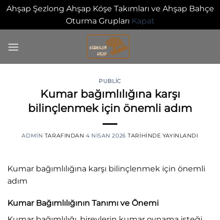
Ahşap Şezlong Ahşap Köşe Takımları ve Ahşap Bahçe
Oturma Grupları
Kapat
İçeriğe
atla
PUBLIC
Kumar bağımlılığına karşı
0
bilinçlenmek için önemli adım
ADMIN
TARAFINDAN
4 NISAN 2026
TARIHINDE YAYINLANDI
Kumar bağımlılığına karşı bilinçlenmek için önemli
adım
Kumar Bağımlılığının Tanımı ve Önemi
Kumar bağımlılığı, bireylerin kumar oynama isteği