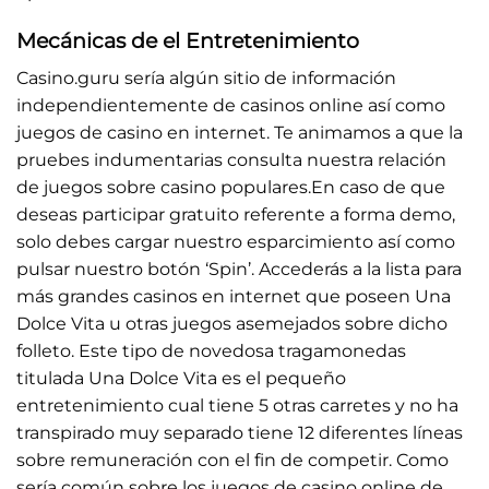
Mecánicas de el Entretenimiento
Casino.guru serí­a algún sitio de información
independientemente de casinos online así­ como
juegos de casino en internet. Te animamos a que la
pruebes indumentarias consulta nuestra relación
de juegos sobre casino populares.En caso de que
deseas participar gratuito referente a forma demo,
solo debes cargar nuestro esparcimiento así­ como
pulsar nuestro botón ‘Spin’. Accederás a la lista para
más grandes casinos en internet que poseen Una
Dolce Vita u otras juegos asemejados sobre dicho
folleto. Este tipo de novedosa tragamonedas
titulada Una Dolce Vita es el pequeño
entretenimiento cual tiene 5 otras carretes y no ha
transpirado muy separado tiene 12 diferentes líneas
sobre remuneración con el fin de competir. Como
serí­a común sobre los juegos de casino online de