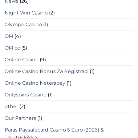
News
(26)
Night Win Casino
(2)
Olympe Casino
(1)
OM
(4)
OM cc
(5)
Online Casino
(9)
Online Casino Bonus Za Registraci
(1)
Online Casino Neterapay
(1)
Onlyspins Casino
(1)
other
(2)
Our Partners
(1)
Paras Paysafecard Casino 5 Euro (2026) &
Talletuskikka