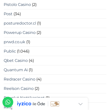
Pistolo Casino
(2)
Post
(34)
posturedoctor.cl
(1)
Powerup Casino
(2)
prwd.co.uk
(1)
Public
(1.046)
Qbet Casino
(4)
Quantum Ai
(1)
Redracer Casino
(4)
Reelson Casino
(2)
Revolut Nettikasinot
(1)
Ringospin Casino
(2)