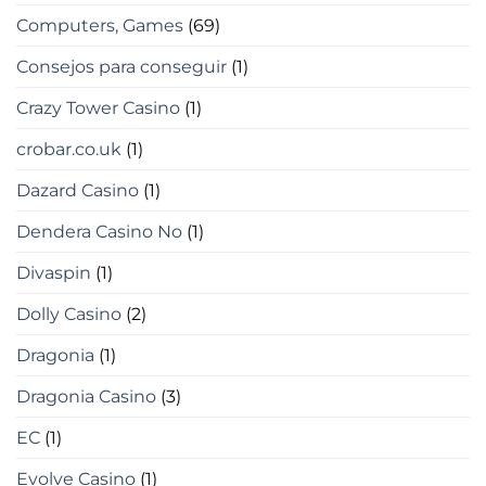
Computers, Games
(69)
Consejos para conseguir
(1)
Crazy Tower Сasino
(1)
crobar.co.uk
(1)
Dazard Casino
(1)
Dendera Casino No
(1)
Divaspin
(1)
Dolly Casino
(2)
Dragonia
(1)
Dragonia Casino
(3)
EC
(1)
Evolve Casino
(1)