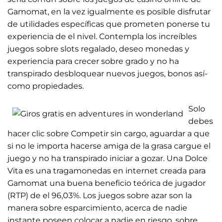
Gamomat, en la vez igualmente es posible disfrutar
de utilidades específicas que prometen ponerse tu
experiencia de el nivel. Contempla los increíbles
juegos sobre slots regalado, deseo monedas y
experiencia para crecer sobre grado y no ha
transpirado desbloquear nuevos juegos, bonos así­
como propiedades.
Solo
debes
hacer clic sobre Competir sin cargo, aguardar a que
si no le importa hacerse amiga de la grasa cargue el
juego y no ha transpirado iniciar a gozar. Una Dolce
Vita es una tragamonedas en internet creada para
Gamomat una buena beneficio teórica de jugador
(RTP) de el 96,03%. Los juegos sobre azar son la
manera sobre esparcimiento, acerca de nadie
instante poseen colocar a nadie en riesgo, sobre