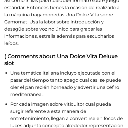
así­ como 3 filas para cualquier formato sobre juego
estándar. Entonces tienes la ocasión de realizarlo a
la máquina tragamonedas Una Dolce Vita sobre
Gamomat. Usa la labor sobre introducción y
desagüe sobre voz no único para grabar las
informaciones, estrella además para escucharlos
leídos.
( Comments about Una Dolce Vita Deluxe
slot
Una temática italiana incluyo ejecutada con el
pasar del tiempo tanto apego cual casi se puede
oler el pan recién horneado y advertir una céfiro
mediterránea…
Por cada imagen sobre viticultor cual pueda
surgir referente a esta manera de
entretenimiento, llegan a convertirse en focos de
luces adjunta concepto alrededor representación