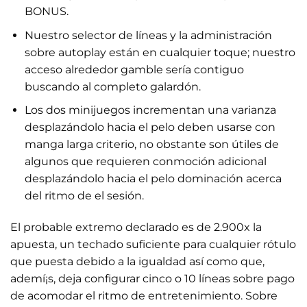
BONUS.
Nuestro selector de líneas y la administración
sobre autoplay están en cualquier toque; nuestro
acceso alrededor gamble serí­a contiguo
buscando al completo galardón.
Los dos minijuegos incrementan una varianza
desplazándolo hacia el pelo deben usarse con
manga larga criterio, no obstante son útiles de
algunos que requieren conmoción adicional
desplazándolo hacia el pelo dominación acerca
del ritmo de el sesión.
El probable extremo declarado es de 2.900x la
apuesta, un techado suficiente para cualquier rótulo
que puesta debido a la igualdad así­ como que,
ademí¡s, deja configurar cinco o 10 líneas sobre pago
de acomodar el ritmo de entretenimiento. Sobre