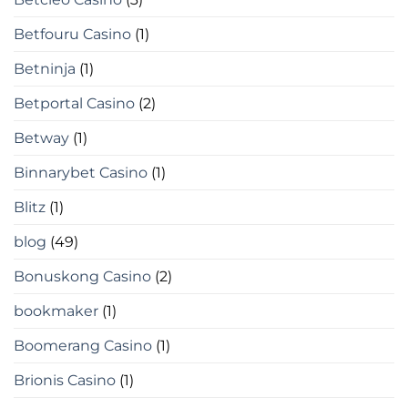
Betfouru Casino
(1)
Betninja
(1)
Betportal Casino
(2)
Betway
(1)
Binnarybet Casino
(1)
Blitz
(1)
blog
(49)
Bonuskong Casino
(2)
bookmaker
(1)
Boomerang Casino
(1)
Brionis Casino
(1)