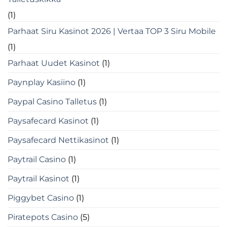
(1)
Parhaat Siru Kasinot 2026 | Vertaa TOP 3 Siru Mobile
(1)
Parhaat Uudet Kasinot
(1)
Paynplay Kasiino
(1)
Paypal Casino Talletus
(1)
Paysafecard Kasinot
(1)
Paysafecard Nettikasinot
(1)
Paytrail Casino
(1)
Paytrail Kasinot
(1)
Piggybet Casino
(1)
Piratepots Casino
(5)