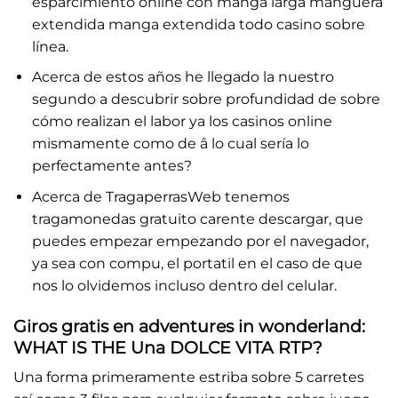
esparcimiento online con manga larga manguera
extendida manga extendida todo casino sobre
línea.
Acerca de estos años he llegado la nuestro
segundo a descubrir sobre profundidad de sobre
cómo realizan el labor ya los casinos online
mismamente­ como de â lo cual serí­a lo
perfectamente antes?
Acerca de TragaperrasWeb tenemos
tragamonedas gratuito carente descargar, que
puedes empezar empezando por el navegador,
ya sea con compu, el portatil en el caso de que
nos lo olvidemos incluso dentro del celular.
Giros gratis en adventures in wonderland:
WHAT IS THE Una DOLCE VITA RTP?
Una forma primeramente estriba sobre 5 carretes