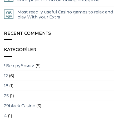
minimum
the
?
Yorum
an
20
yok
online
Most readily useful Casino games to relax and
place,
??
06
Playing
you
An
Ağu
play With your Extra
facilities?
can
educated
purchase
Live
Yorum
?
Specialist
yok
20
Gambling
Most
into
enterprise:
readily
RECENT COMMENTS
the
Dumb
useful
extra
Gambling
Casino
fund
enterprise
games
and
to
KATEGORILER
you
relax
can
and
a
play
hundred
With
spins
your
! Без рубрики
(5)
treasured
Extra
regarding
the
12
(6)
?
0
18
(1)
25
(1)
29black Casino
(3)
4
(1)