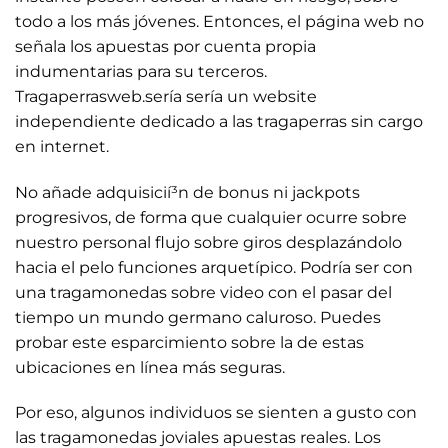
todo a los más jóvenes. Entonces, el página web no
señala los apuestas por cuenta propia
indumentarias para su terceros.
Tragaperrasweb.serí­a serí­a un website
independiente dedicado a las tragaperras sin cargo
en internet.
No añade adquisicií³n de bonus ni jackpots
progresivos, de forma que cualquier ocurre sobre
nuestro personal flujo sobre giros desplazándolo
hacia el pelo funciones arquetípico. Podría ser con
una tragamonedas sobre video con el pasar del
tiempo un mundo germano caluroso. Puedes
probar este esparcimiento sobre la de estas
ubicaciones en línea más seguras.
Por eso, algunos individuos se sienten a gusto con
las tragamonedas joviales apuestas reales. Los