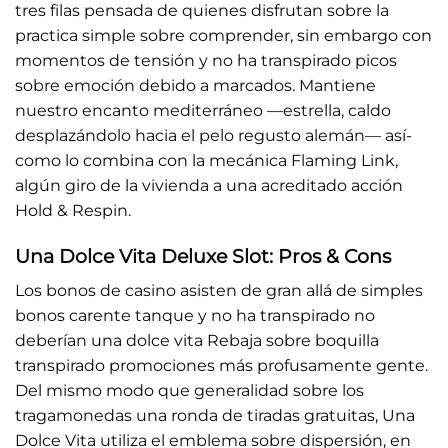
tres filas pensada de quienes disfrutan sobre la
practica simple sobre comprender, sin embargo con
momentos de tensión y no ha transpirado picos
sobre emoción debido a marcados. Mantiene
nuestro encanto mediterráneo —estrella, caldo
desplazándolo hacia el pelo regusto alemán— así­
como lo combina con la mecánica Flaming Link,
algún giro de la vivienda a una acreditado acción
Hold & Respin.
Una Dolce Vita Deluxe Slot: Pros & Cons
Los bonos de casino asisten de gran allá de simples
bonos carente tanque y no ha transpirado no
deberían una dolce vita Rebaja sobre boquilla
transpirado promociones más profusamente gente.
Del mismo modo que generalidad sobre los
tragamonedas una ronda de tiradas gratuitas, Una
Dolce Vita utiliza el emblema sobre dispersión, en