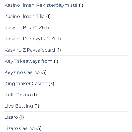
Kasino Ilman Rekisteröitymistä
(1)
Kasino Ilman Tiliä
(1)
Kasyno Blik 10 Zł
(1)
Kasyno Depozyt 20 Zł
(1)
Kasyno Z Paysafecard
(1)
Key Takeaways from
(1)
Keyzino Casino
(3)
Kingmaker Casino
(3)
Kult Casino
(1)
Live Betting
(1)
Lizaro
(1)
Lizaro Casino
(5)