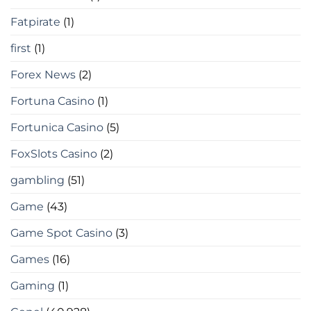
Fatpirate
(1)
first
(1)
Forex News
(2)
Fortuna Casino
(1)
Fortunica Casino
(5)
FoxSlots Casino
(2)
gambling
(51)
Game
(43)
Game Spot Casino
(3)
Games
(16)
Gaming
(1)