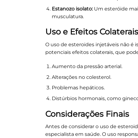
Estanozo isolato:
Um esteróide mais 
musculatura.
Uso e Efeitos Colaterai
O uso de esteroides injetáveis não é 
potenciais efeitos colaterais, que pode
Aumento da pressão arterial.
Alterações no colesterol.
Problemas hepáticos.
Distúrbios hormonais, como ginec
Considerações Finais
Antes de considerar o uso de esteroi
especialista em saúde. O uso responsá