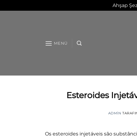
Ahşap Şez
İçeriğe
atla
MENÜ
Esteroides Injetá
ADMIN
TARAFI
Os esteroides injetáveis são substân