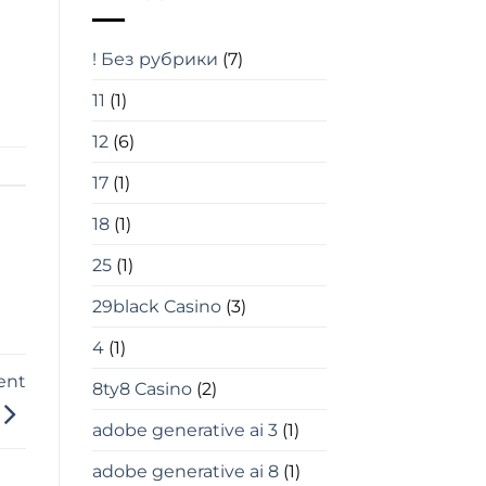
esempio
i
loro
bonus
! Без рубрики
(7)
funzionano
per
metodi
11
(1)
di
versamento
diversi
12
(6)
17
(1)
18
(1)
25
(1)
29black Casino
(3)
4
(1)
ent
8ty8 Casino
(2)
adobe generative ai 3
(1)
adobe generative ai 8
(1)