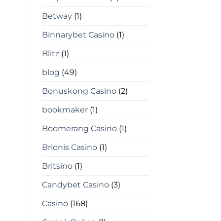
Betway
(1)
Binnarybet Casino
(1)
Blitz
(1)
blog
(49)
Bonuskong Casino
(2)
bookmaker
(1)
Boomerang Casino
(1)
Brionis Casino
(1)
Britsino
(1)
Candybet Casino
(3)
Casino
(168)