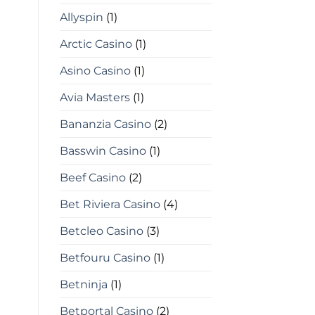
Allyspin
(1)
Arctic Casino
(1)
Asino Casino
(1)
Avia Masters
(1)
Bananzia Casino
(2)
Basswin Casino
(1)
Beef Casino
(2)
Bet Riviera Casino
(4)
Betcleo Casino
(3)
Betfouru Casino
(1)
Betninja
(1)
Betportal Casino
(2)