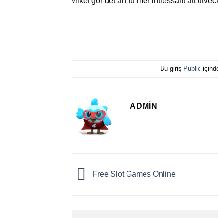
vilket gör det ännu mer intressant att utveck
Bu giriş
Public
içind
ADMIN
Free Slot Games Online