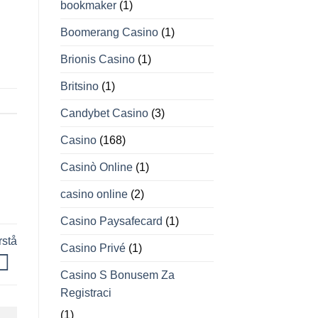
bookmaker
(1)
Boomerang Casino
(1)
Brionis Casino
(1)
Britsino
(1)
Candybet Casino
(3)
Casino
(168)
Casinò Online
(1)
casino online
(2)
Casino Paysafecard
(1)
rstå
Casino Privé
(1)
Casino S Bonusem Za
Registraci
(1)