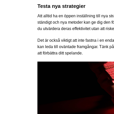
Testa nya strategier
Att alltid ha en öppen inställning till ny
ständigt och nya metoder kan ge dig den för
du utvärdera deras effektivitet utan att riske
Det är också viktigt att inte fastna i en end
kan leda till oväntade framgångar. Tänk på a
att förbättra ditt spelande.