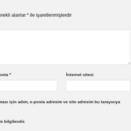
rekli alanlar
*
ile işaretlenmişlerdir
osta
*
İnternet sitesi
ası için adım, e-posta adresim ve site adresim bu tarayıcıya
e bilgilendir.