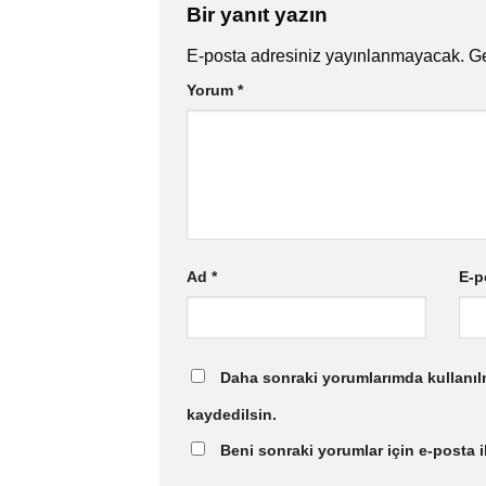
Bir yanıt yazın
E-posta adresiniz yayınlanmayacak.
Ge
Yorum
*
Ad
*
E-p
Daha sonraki yorumlarımda kullanılm
kaydedilsin.
Beni sonraki yorumlar için e-posta il