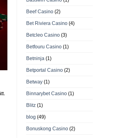
Beef Casino
(2)
Bet Riviera Casino
(4)
Betcleo Casino
(3)
Betfouru Casino
(1)
Betninja
(1)
Betportal Casino
(2)
Betway
(1)
Binnarybet Casino
(1)
tt.
Blitz
(1)
blog
(49)
Bonuskong Casino
(2)