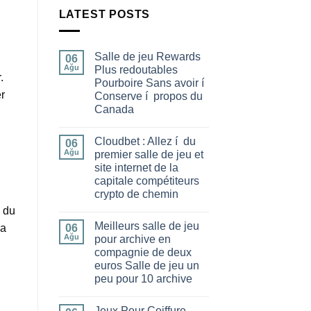
LATEST POSTS
Salle de jeu Rewards
06
Ağu
Plus redoutables
.
Pourboire Sans avoir í
er
Conserve í propos du
Canada
Yorum
yok
Cloudbet : Allez í du
Salle
06
de
Ağu
premier salle de jeu et
jeu
site internet de la
Rewards
Plus
capitale compétiteurs
redoutables
crypto de chemin
Pourboire
Sans
Yorum
l du
avoir
yok
í
Meilleurs salle de jeu
Cloudbet
ka
06
Conserve
:
Ağu
pour archive en
í
Allez
propos
compagnie de deux
í
du
du
euros Salle de jeu un
Canada
premier
peu pour 10 archive
salle
de
Yorum
jeu
yok
et
Jeux Pour Coiffure
Meilleurs