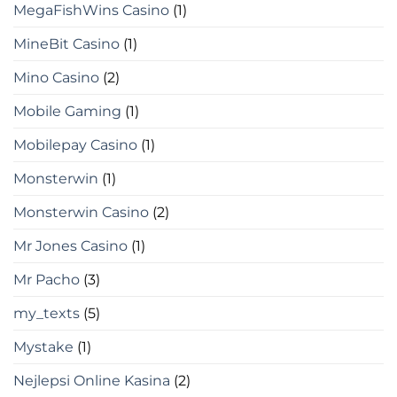
MegaFishWins Casino
(1)
MineBit Casino
(1)
Mino Casino
(2)
Mobile Gaming
(1)
Mobilepay Casino
(1)
Monsterwin
(1)
Monsterwin Casino
(2)
Mr Jones Casino
(1)
Mr Pacho
(3)
my_texts
(5)
Mystake
(1)
Nejlepsi Online Kasina
(2)