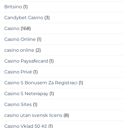
Britsino
(1)
Candybet Casino
(3)
Casino
(168)
Casinò Online
(1)
casino online
(2)
Casino Paysafecard
(1)
Casino Privé
(1)
Casino S Bonusem Za Registraci
(1)
Casino S Neterapay
(1)
Casino Sites
(1)
casino utan svensk licens
(8)
Casino Vklad 50 Kč
(1)