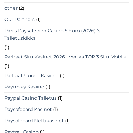
other
(2)
Our Partners
(1)
Paras Paysafecard Casino 5 Euro (2026) &
Talletuskikka
(1)
Parhaat Siru Kasinot 2026 | Vertaa TOP 3 Siru Mobile
(1)
Parhaat Uudet Kasinot
(1)
Paynplay Kasiino
(1)
Paypal Casino Talletus
(1)
Paysafecard Kasinot
(1)
Paysafecard Nettikasinot
(1)
Paytrail Casino
(1)