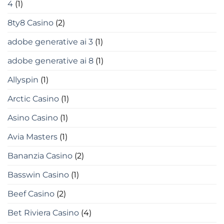
4
(1)
8ty8 Casino
(2)
adobe generative ai 3
(1)
adobe generative ai 8
(1)
Allyspin
(1)
Arctic Casino
(1)
Asino Casino
(1)
Avia Masters
(1)
Bananzia Casino
(2)
Basswin Casino
(1)
Beef Casino
(2)
Bet Riviera Casino
(4)