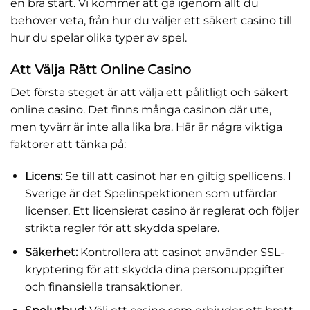
en bra start. Vi kommer att gå igenom allt du
behöver veta, från hur du väljer ett säkert casino till
hur du spelar olika typer av spel.
Att Välja Rätt Online Casino
Det första steget är att välja ett pålitligt och säkert
online casino. Det finns många casinon där ute,
men tyvärr är inte alla lika bra. Här är några viktiga
faktorer att tänka på:
Licens:
Se till att casinot har en giltig spellicens. I
Sverige är det Spelinspektionen som utfärdar
licenser. Ett licensierat casino är reglerat och följer
strikta regler för att skydda spelare.
Säkerhet:
Kontrollera att casinot använder SSL-
kryptering för att skydda dina personuppgifter
och finansiella transaktioner.