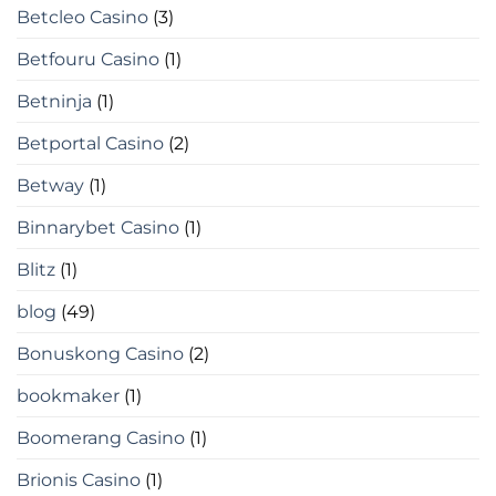
Betcleo Casino
(3)
Betfouru Casino
(1)
Betninja
(1)
Betportal Casino
(2)
Betway
(1)
Binnarybet Casino
(1)
Blitz
(1)
blog
(49)
Bonuskong Casino
(2)
bookmaker
(1)
Boomerang Casino
(1)
Brionis Casino
(1)