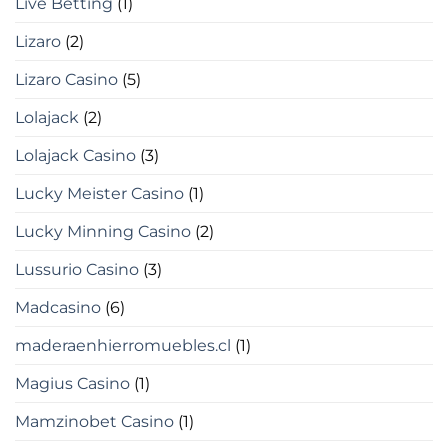
Live Betting
(1)
Lizaro
(2)
Lizaro Casino
(5)
Lolajack
(2)
Lolajack Casino
(3)
Lucky Meister Casino
(1)
Lucky Minning Casino
(2)
Lussurio Casino
(3)
Madcasino
(6)
maderaenhierromuebles.cl
(1)
Magius Casino
(1)
Mamzinobet Casino
(1)