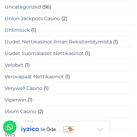
Uncategorized
(56)
Union Jackpots Casino
(2)
Unlimluck
(1)
Uudet Nettikasinot Ilman Rekisteröitymistä
(1)
Uudet Suomalaiset Nettikasinot
(1)
Velobet
(1)
Verovapaat Nettikasinot
(1)
Verywell Casino
(1)
Viperwin
(1)
Voom Casino
(2)
Westace
(4)
Westace Casino
(1)