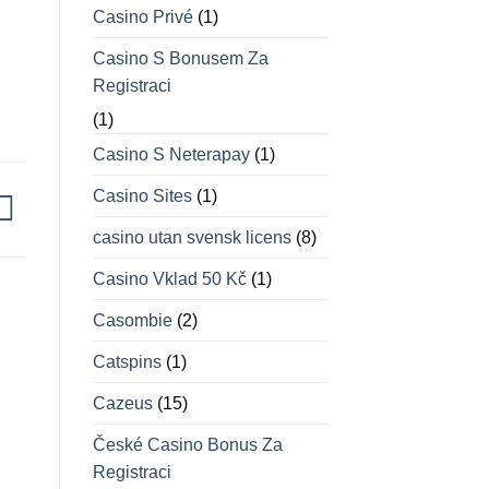
Casino Privé
(1)
Casino S Bonusem Za
Registraci
(1)
Casino S Neterapay
(1)
Casino Sites
(1)
casino utan svensk licens
(8)
Casino Vklad 50 Kč
(1)
Casombie
(2)
Catspins
(1)
Cazeus
(15)
České Casino Bonus Za
Registraci