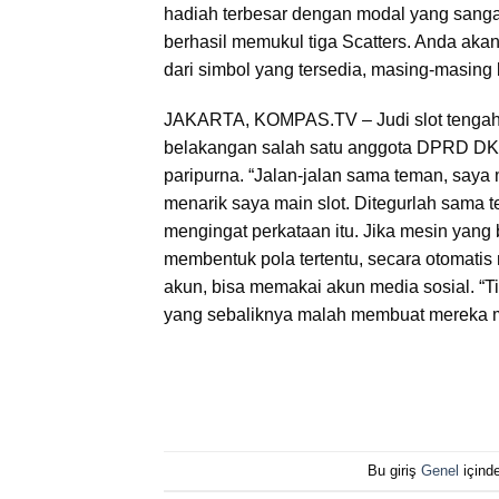
hadiah terbesar dengan modal yang sangat
berhasil memukul tiga Scatters. Anda aka
dari simbol yang tersedia, masing-masing b
JAKARTA, KOMPAS.TV – Judi slot tengah m
belakangan salah satu anggota DPRD DKI
paripurna. “Jalan-jalan sama teman, saya 
menarik saya main slot. Ditegurlah sama 
mengingat perkataan itu. Jika mesin yang
membentuk pola tertentu, secara otomat
akun, bisa memakai akun media sosial. “T
yang sebaliknya malah membuat mereka mak
Bu giriş
Genel
içind