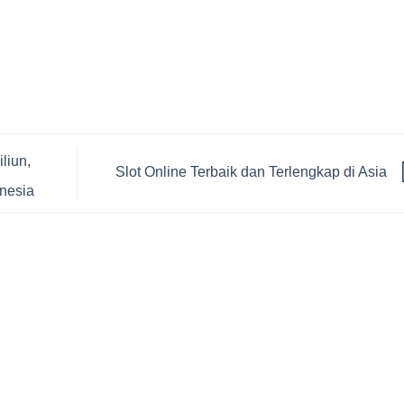
liun,
Slot Online Terbaik dan Terlengkap di Asia
onesia