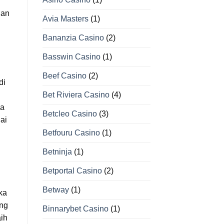
ian
Avia Masters
(1)
Bananzia Casino
(2)
Basswin Casino
(1)
Beef Casino
(2)
di
Bet Riviera Casino
(4)
na
Betcleo Casino
(3)
ai
Betfouru Casino
(1)
Betninja
(1)
Betportal Casino
(2)
Betway
(1)
ka
ing
Binnarybet Casino
(1)
aih