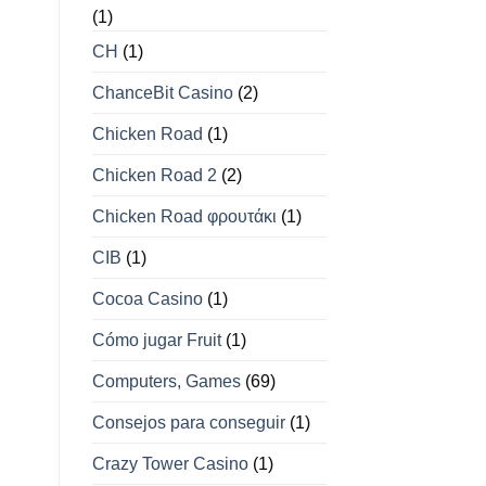
(1)
CH
(1)
ChanceBit Casino
(2)
Chicken Road
(1)
Chicken Road 2
(2)
Chicken Road φρουτάκι
(1)
CIB
(1)
Cocoa Casino
(1)
Cómo jugar Fruit
(1)
Computers, Games
(69)
Consejos para conseguir
(1)
Crazy Tower Сasino
(1)