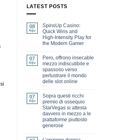
LATEST POSTS
SpinsUp Casino:
08
Ağu
Quick Wins and
High‑Intensity Play for
the Modern Gamer
s
Yorum
yok
Pero, offrono insecable
SpinsUp
07
Casino:
Ağu
mezzo indiscutibile e
Quick
spassoso verso
Wins
and
perlustrare il mondo
High‑Intensity
delle slot online
Play
si
for
Yorum
the
yok
Modern
Sopra questi ricchi
Pero,
07
Gamer
offrono
Ağu
premio di ossequio
insecable
StarVegas si attesta
mezzo
indiscutibile
davvero in mezzo a le
e
piattaforme piuttosto
spassoso
verso
generose
perlustrare
Yorum
il
yok
mondo
L’opzione doppia
Sopra