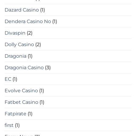
Dazard Casino
(1)
Dendera Casino No
(1)
Divaspin
(2)
Dolly Casino
(2)
Dragonia
(1)
Dragonia Casino
(3)
EC
(1)
Evolve Casino
(1)
Fatbet Casino
(1)
Fatpirate
(1)
first
(1)