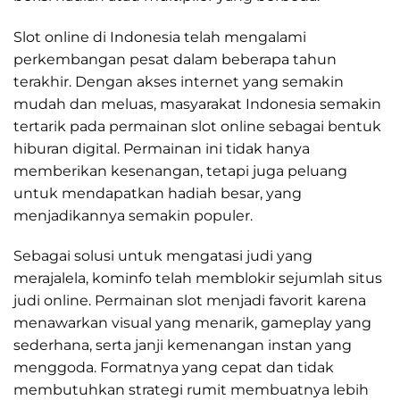
Slot online di Indonesia telah mengalami
perkembangan pesat dalam beberapa tahun
terakhir. Dengan akses internet yang semakin
mudah dan meluas, masyarakat Indonesia semakin
tertarik pada permainan slot online sebagai bentuk
hiburan digital. Permainan ini tidak hanya
memberikan kesenangan, tetapi juga peluang
untuk mendapatkan hadiah besar, yang
menjadikannya semakin populer.
Sebagai solusi untuk mengatasi judi yang
merajalela, kominfo telah memblokir sejumlah situs
judi online. Permainan slot menjadi favorit karena
menawarkan visual yang menarik, gameplay yang
sederhana, serta janji kemenangan instan yang
menggoda. Formatnya yang cepat dan tidak
membutuhkan strategi rumit membuatnya lebih