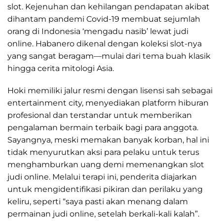
slot. Kejenuhan dan kehilangan pendapatan akibat
dihantam pandemi Covid-19 membuat sejumlah
orang di Indonesia ‘mengadu nasib’ lewat judi
online. Habanero dikenal dengan koleksi slot-nya
yang sangat beragam—mulai dari tema buah klasik
hingga cerita mitologi Asia.
Hoki memiliki jalur resmi dengan lisensi sah sebagai
entertainment city, menyediakan platform hiburan
profesional dan terstandar untuk memberikan
pengalaman bermain terbaik bagi para anggota.
Sayangnya, meski memakan banyak korban, hal ini
tidak menyurutkan aksi para pelaku untuk terus
menghamburkan uang demi memenangkan slot
judi online. Melalui terapi ini, penderita diajarkan
untuk mengidentifikasi pikiran dan perilaku yang
keliru, seperti “saya pasti akan menang dalam
permainan judi online, setelah berkali-kali kalah”.