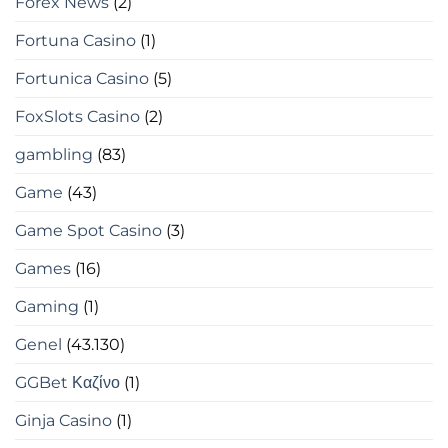
Forex News
(2)
Fortuna Casino
(1)
Fortunica Casino
(5)
FoxSlots Casino
(2)
gambling
(83)
Game
(43)
Game Spot Casino
(3)
Games
(16)
Gaming
(1)
Genel
(43.130)
GGBet Καζίνο
(1)
Ginja Casino
(1)