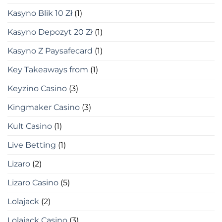
Kasyno Blik 10 Zł
(1)
Kasyno Depozyt 20 Zł
(1)
Kasyno Z Paysafecard
(1)
Key Takeaways from
(1)
Keyzino Casino
(3)
Kingmaker Casino
(3)
Kult Casino
(1)
Live Betting
(1)
Lizaro
(2)
Lizaro Casino
(5)
Lolajack
(2)
Lolajack Casino
(3)