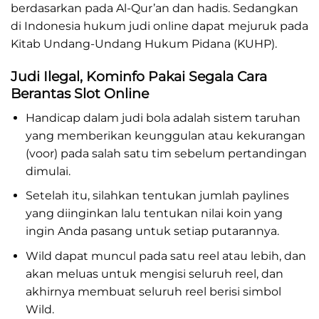
berdasarkan pada Al-Qur’an dan hadis. Sedangkan
di Indonesia hukum judi online dapat mejuruk pada
Kitab Undang-Undang Hukum Pidana (KUHP).
Judi Ilegal, Kominfo Pakai Segala Cara
Berantas Slot Online
Handicap dalam judi bola adalah sistem taruhan
yang memberikan keunggulan atau kekurangan
(voor) pada salah satu tim sebelum pertandingan
dimulai.
Setelah itu, silahkan tentukan jumlah paylines
yang diinginkan lalu tentukan nilai koin yang
ingin Anda pasang untuk setiap putarannya.
Wild dapat muncul pada satu reel atau lebih, dan
akan meluas untuk mengisi seluruh reel, dan
akhirnya membuat seluruh reel berisi simbol
Wild.