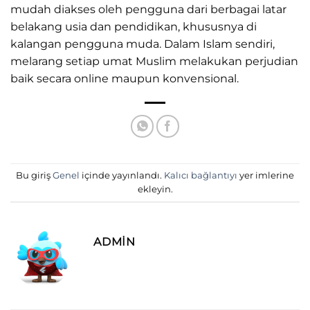
mudah diakses oleh pengguna dari berbagai latar
belakang usia dan pendidikan, khususnya di
kalangan pengguna muda. Dalam Islam sendiri,
melarang setiap umat Muslim melakukan perjudian
baik secara online maupun konvensional.
Bu giriş
Genel
içinde yayınlandı.
Kalıcı bağlantıyı
yer imlerine
ekleyin.
ADMIN