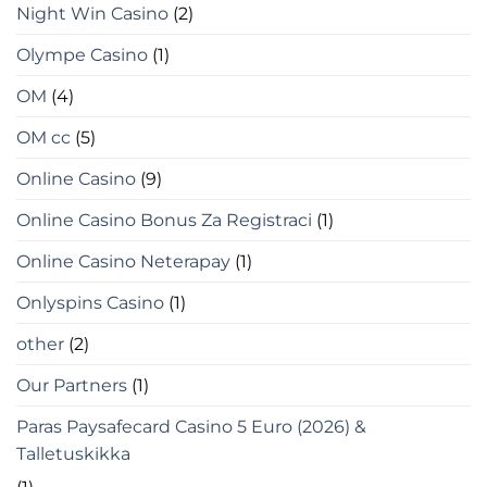
Night Win Casino
(2)
Olympe Casino
(1)
OM
(4)
OM cc
(5)
Online Casino
(9)
Online Casino Bonus Za Registraci
(1)
Online Casino Neterapay
(1)
Onlyspins Casino
(1)
other
(2)
Our Partners
(1)
Paras Paysafecard Casino 5 Euro (2026) &
Talletuskikka