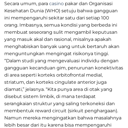
Secara umum, para
casino
pakar dan Organisasi
Kesehatan Dunia (WHO) setuju bahwa gangguan
ini mempengaruhi sekitar satu dari setiap 100
orang. Imbasnya, semua kondisi yang berbeda ini
membuat seseorang sulit mengambil keputusan
yang masuk akal dan rasional, misalnya apakah
menghabiskan banyak uang untuk bertaruh akan
menguntungkan mengingat risikonya tinggi.
“Dalam studi yang mengevaluasi individu dengan
gangguan kecanduan gim, penurunan konektivitas
di area seperti korteks orbitofrontal medial,
striatum, dan korteks cingulate anterior juga
diamati,” jelasnya. “Kita punya area di otak yang
disebut sistem limbik, di mana terdapat
serangkaian struktur yang saling terkoneksi dan
membentuk reward circuit (sirkuit penghargaan).
Namun mereka mengingatkan bahwa masalahnya
lebih besar dari itu karena bisa mempengaruhi