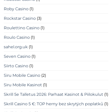
Roby Casino
(1)
Rockstar Casino
(3)
Roulettino Casino
(1)
Roulo Casino
(1)
sahel.org.uk
(1)
Seven Casino
(1)
Siirto Casino
(1)
Siru Mobile Casino
(2)
Siru Mobile Kasinot
(1)
Skrill 5e Talletus 2026: Parhaat Kasinot & Piilokulut
(1)
Skrill Casino 5 €: TOP herny bez skrytých poplatků
(1)