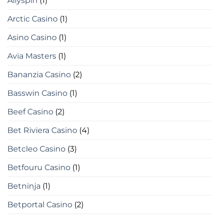
Allyspin
(1)
Arctic Casino
(1)
Asino Casino
(1)
Avia Masters
(1)
Bananzia Casino
(2)
Basswin Casino
(1)
Beef Casino
(2)
Bet Riviera Casino
(4)
Betcleo Casino
(3)
Betfouru Casino
(1)
Betninja
(1)
Betportal Casino
(2)