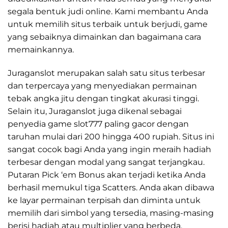
segala bentuk judi online. Kami membantu Anda
untuk memilih situs terbaik untuk berjudi, game
yang sebaiknya dimainkan dan bagaimana cara
memainkannya.
Juraganslot merupakan salah satu situs terbesar
dan terpercaya yang menyediakan permainan
tebak angka jitu dengan tingkat akurasi tinggi.
Selain itu, Juraganslot juga dikenal sebagai
penyedia game slot777 paling gacor dengan
taruhan mulai dari 200 hingga 400 rupiah. Situs ini
sangat cocok bagi Anda yang ingin meraih hadiah
terbesar dengan modal yang sangat terjangkau.
Putaran Pick ‘em Bonus akan terjadi ketika Anda
berhasil memukul tiga Scatters. Anda akan dibawa
ke layar permainan terpisah dan diminta untuk
memilih dari simbol yang tersedia, masing-masing
berisi hadiah atau multiplier yang berbeda.