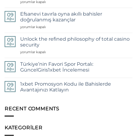
Lucha
yorumlar kapalı
por
el
Efsanevi tavırla oyna akıllı bahisler
09
premio
Ağu
doğrulanmış kazançlar
mayor:
Efsanevi
yorumlar kapalı
comprende
tavırla
las
oyna
probabilidades
Unlock the refined philosophy of total casino
09
akıllı
del
Ağu
security
bahisler
casino
Unlock
yorumlar kapalı
doğrulanmış
con
the
kazançlar
Jetton
refined
için
Türkiye’nin Favori Spor Portalı:
için
09
philosophy
Ağu
GüncelGiris1xbet İncelemesi
of
Yorum
total
yok
casino
1xbet Promosyon Kodu ile Bahislerde
Türkiye’nin
09
Favori
security
Ağu
Avantajınızı Katlayın
Spor
için
Portalı:
Yorum
GüncelGiris1xbet
yok
İncelemesi
1xbet
Promosyon
RECENT COMMENTS
Kodu
ile
Bahislerde
Avantajınızı
KATEGORILER
Katlayın