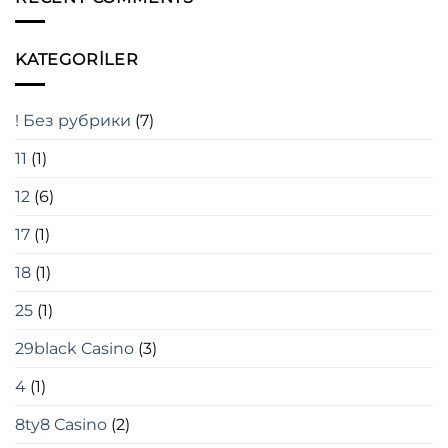
want
Jackpota
to
discover
my
KATEGORILER
personal
Jackpota
local
nv
casino
! Без рубрики
(7)
casino
get
in
11
(1)
the
event
it
12
(6)
involves
new
usability
17
(1)
from
the
web
18
(1)
site?
25
(1)
29black Casino
(3)
4
(1)
8ty8 Casino
(2)