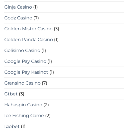
Ginja Casino
(1)
Godz Casino
(7)
Golden Mister Casino
(3)
Golden Panda Casino
(1)
Golisimo Casino
(1)
Google Pay Casino
(1)
Google Pay Kasinot
(1)
Gransino Casino
(7)
Gtbet
(3)
Hahaspin Casino
(2)
Ice Fishing Game
(2)
Igobet
(1)