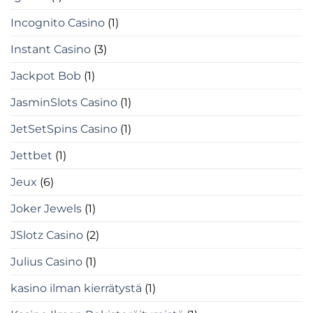
Incognito Casino
(1)
Instant Casino
(3)
Jackpot Bob
(1)
JasminSlots Casino
(1)
JetSetSpins Casino
(1)
Jettbet
(1)
Jeux
(6)
Joker Jewels
(1)
JSlotz Casino
(2)
Julius Casino
(1)
kasino ilman kierrätystä
(1)