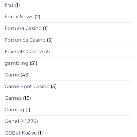
first
(1)
Forex News
(2)
Fortuna Casino
(1)
Fortunica Casino
(5)
FoxSlots Casino
(2)
gambling
(51)
Game
(43)
Game Spot Casino
(3)
Games
(16)
Gaming
(1)
Genel
(41.376)
GGBet Καζίνο
(1)