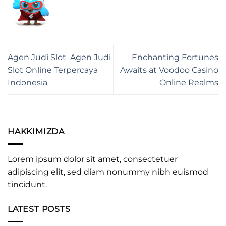
Agen Judi Slot ️ Agen Judi
Enchanting Fortunes
Slot Online Terpercaya
Awaits at Voodoo Casino
Indonesia
Online Realms
HAKKIMIZDA
Lorem ipsum dolor sit amet, consectetuer
adipiscing elit, sed diam nonummy nibh euismod
tincidunt.
LATEST POSTS