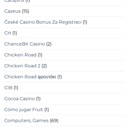
Catspins
(1)
Cazeus
(15)
České Casino Bonus Za Registraci
(1)
CH
(1)
ChanceBit Casino
(2)
Chicken Road
(1)
Chicken Road 2
(2)
Chicken Road φρουτάκι
(1)
CIB
(1)
Cocoa Casino
(1)
Cómo jugar Fruit
(1)
Computers, Games
(69)