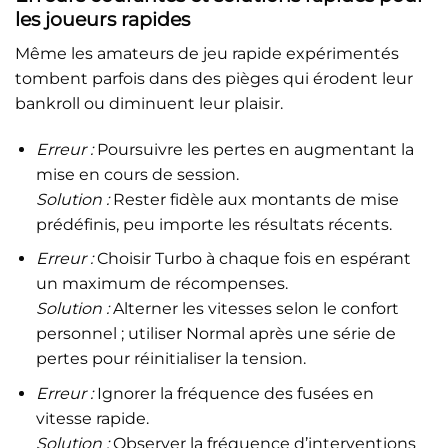
les joueurs rapides
Même les amateurs de jeu rapide expérimentés
tombent parfois dans des pièges qui érodent leur
bankroll ou diminuent leur plaisir.
Erreur :
Poursuivre les pertes en augmentant la
mise en cours de session.
Solution :
Rester fidèle aux montants de mise
prédéfinis, peu importe les résultats récents.
Erreur :
Choisir Turbo à chaque fois en espérant
un maximum de récompenses.
Solution :
Alterner les vitesses selon le confort
personnel ; utiliser Normal après une série de
pertes pour réinitialiser la tension.
Erreur :
Ignorer la fréquence des fusées en
vitesse rapide.
Solution :
Observer la fréquence d’interventions