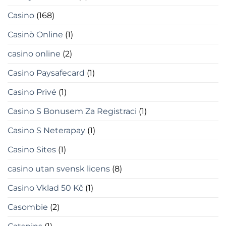
Casino
(168)
Casinò Online
(1)
casino online
(2)
Casino Paysafecard
(1)
Casino Privé
(1)
Casino S Bonusem Za Registraci
(1)
Casino S Neterapay
(1)
Casino Sites
(1)
casino utan svensk licens
(8)
Casino Vklad 50 Kč
(1)
Casombie
(2)