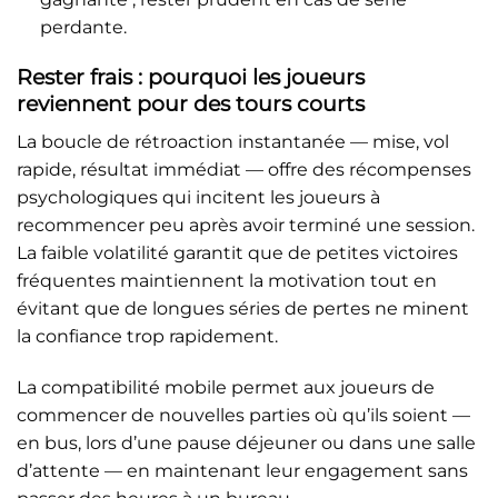
perdante.
Rester frais : pourquoi les joueurs
reviennent pour des tours courts
La boucle de rétroaction instantanée — mise, vol
rapide, résultat immédiat — offre des récompenses
psychologiques qui incitent les joueurs à
recommencer peu après avoir terminé une session.
La faible volatilité garantit que de petites victoires
fréquentes maintiennent la motivation tout en
évitant que de longues séries de pertes ne minent
la confiance trop rapidement.
La compatibilité mobile permet aux joueurs de
commencer de nouvelles parties où qu’ils soient —
en bus, lors d’une pause déjeuner ou dans une salle
d’attente — en maintenant leur engagement sans