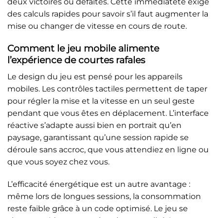
deux victoires ou défaites. Cette immédiateté exige
des calculs rapides pour savoir s’il faut augmenter la
mise ou changer de vitesse en cours de route.
Comment le jeu mobile alimente
l’expérience de courtes rafales
Le design du jeu est pensé pour les appareils
mobiles. Les contrôles tactiles permettent de taper
pour régler la mise et la vitesse en un seul geste
pendant que vous êtes en déplacement. L’interface
réactive s’adapte aussi bien en portrait qu’en
paysage, garantissant qu’une session rapide se
déroule sans accroc, que vous attendiez en ligne ou
que vous soyez chez vous.
L’efficacité énergétique est un autre avantage :
même lors de longues sessions, la consommation
reste faible grâce à un code optimisé. Le jeu se