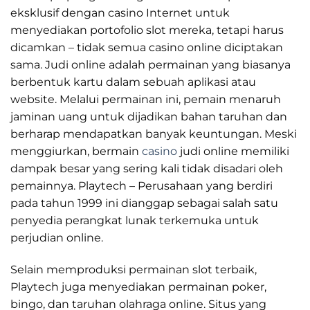
eksklusif dengan casino Internet untuk
menyediakan portofolio slot mereka, tetapi harus
dicamkan – tidak semua casino online diciptakan
sama. Judi online adalah permainan yang biasanya
berbentuk kartu dalam sebuah aplikasi atau
website. Melalui permainan ini, pemain menaruh
jaminan uang untuk dijadikan bahan taruhan dan
berharap mendapatkan banyak keuntungan. Meski
menggiurkan, bermain
casino
judi online memiliki
dampak besar yang sering kali tidak disadari oleh
pemainnya. Playtech – Perusahaan yang berdiri
pada tahun 1999 ini dianggap sebagai salah satu
penyedia perangkat lunak terkemuka untuk
perjudian online.
Selain memproduksi permainan slot terbaik,
Playtech juga menyediakan permainan poker,
bingo, dan taruhan olahraga online. Situs yang