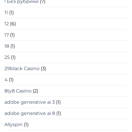
! Без рубрики
(7)
11
(1)
12
(6)
17
(1)
18
(1)
25
(1)
29black Casino
(3)
4
(1)
8ty8 Casino
(2)
adobe generative ai 3
(1)
adobe generative ai 8
(1)
Allyspin
(1)