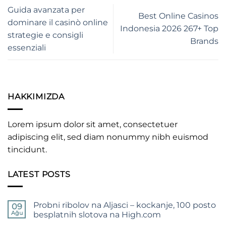
Guida avanzata per
Best Online Casinos
dominare il casinò online
Indonesia 2026 267+ Top
strategie e consigli
Brands
essenziali
HAKKIMIZDA
Lorem ipsum dolor sit amet, consectetuer
adipiscing elit, sed diam nonummy nibh euismod
tincidunt.
LATEST POSTS
Probni ribolov na Aljasci – kockanje, 100 posto
09
Ağu
besplatnih slotova na High.com
Yorum