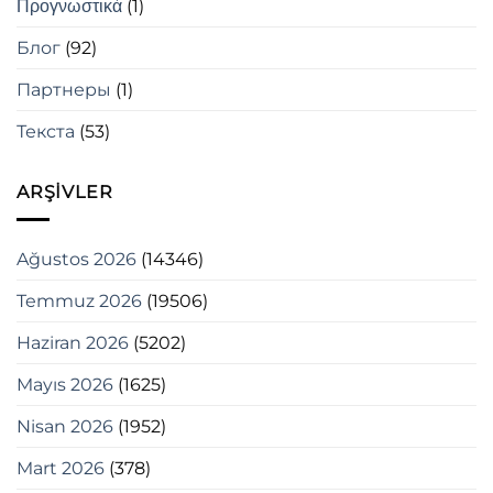
Προγνωστικά
(1)
Блог
(92)
Партнеры
(1)
Текста
(53)
ARŞIVLER
Ağustos 2026
(14346)
Temmuz 2026
(19506)
Haziran 2026
(5202)
Mayıs 2026
(1625)
Nisan 2026
(1952)
Mart 2026
(378)