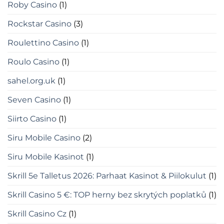
Roby Casino
(1)
Rockstar Casino
(3)
Roulettino Casino
(1)
Roulo Casino
(1)
sahel.org.uk
(1)
Seven Casino
(1)
Siirto Casino
(1)
Siru Mobile Casino
(2)
Siru Mobile Kasinot
(1)
Skrill 5e Talletus 2026: Parhaat Kasinot & Piilokulut
(1)
Skrill Casino 5 €: TOP herny bez skrytých poplatků
(1)
Skrill Casino Cz
(1)