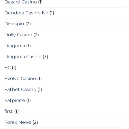
Dazard Casino
(1)
Dendera Casino No
(1)
Divaspin
(2)
Dolly Casino
(2)
Dragonia
(1)
Dragonia Casino
(3)
EC
(1)
Evolve Casino
(1)
Fatbet Casino
(1)
Fatpirate
(1)
first
(1)
Forex News
(2)