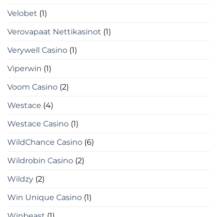
Velobet
(1)
Verovapaat Nettikasinot
(1)
Verywell Casino
(1)
Viperwin
(1)
Voom Casino
(2)
Westace
(4)
Westace Casino
(1)
WildChance Casino
(6)
Wildrobin Casino
(2)
Wildzy
(2)
Win Unique Casino
(1)
Winbeast
(1)