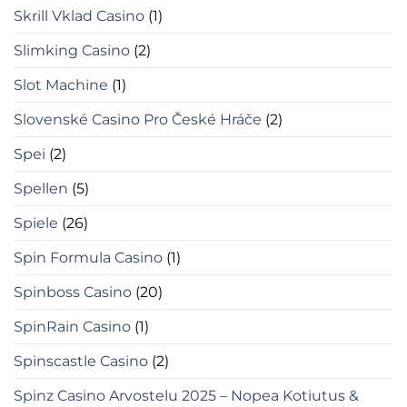
Skrill Vklad Casino
(1)
Slimking Casino
(2)
Slot Machine
(1)
Slovenské Casino Pro České Hráče
(2)
Spei
(2)
Spellen
(5)
Spiele
(26)
Spin Formula Casino
(1)
Spinboss Casino
(20)
SpinRain Casino
(1)
Spinscastle Casino
(2)
Spinz Casino Arvostelu 2025 – Nopea Kotiutus &