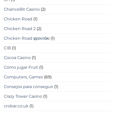
ChanceBit Casino
(2)
Chicken Road
(1)
Chicken Road 2
(2)
Chicken Road φρουτάκι
(1)
CIB
(1)
Cocoa Casino
(1)
Cómo jugar Fruit
(1)
Computers, Games
(69)
Consejos para conseguir
(1)
Crazy Tower Сasino
(1)
crobar.co.uk
(1)