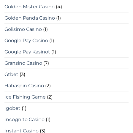
Golden Mister Casino
(4)
Golden Panda Casino
(1)
Golisimo Casino
(1)
Google Pay Casino
(1)
Google Pay Kasinot
(1)
Gransino Casino
(7)
Gtbet
(3)
Hahaspin Casino
(2)
Ice Fishing Game
(2)
Igobet
(1)
Incognito Casino
(1)
Instant Casino
(3)