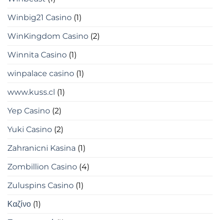
Winbig21 Casino
(1)
WinKingdom Casino
(2)
Winnita Casino
(1)
winpalace casino
(1)
www.kuss.cl
(1)
Yep Casino
(2)
Yuki Casino
(2)
Zahranicni Kasina
(1)
Zombillion Casino
(4)
Zuluspins Casino
(1)
Καζίνο
(1)