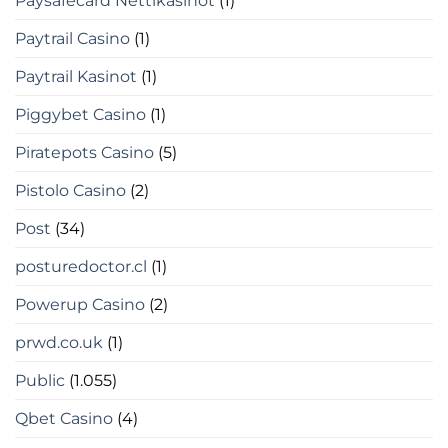
Paysafecard Nettikasinot
(1)
Paytrail Casino
(1)
Paytrail Kasinot
(1)
Piggybet Casino
(1)
Piratepots Casino
(5)
Pistolo Casino
(2)
Post
(34)
posturedoctor.cl
(1)
Powerup Casino
(2)
prwd.co.uk
(1)
Public
(1.055)
Qbet Casino
(4)