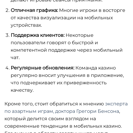
Отличная графика:
Многие игроки в восторге
от качества визуализации на мобильных
устройствах.
Поддержка клиентов:
Некоторые
пользователи говорят о быстрой и
компетентной поддержке через мобильный
чат.
Регулярные обновления:
Команда казино
регулярно вносит улучшения в приложение,
что подчеркивает их приверженность
качеству.
Кроме того, стоит обратиться к мнению
эксперта
по азартным играм, доктора Грегори Бенсона
,
который делится своим взглядом на
современные тенденции в мобильных казино.