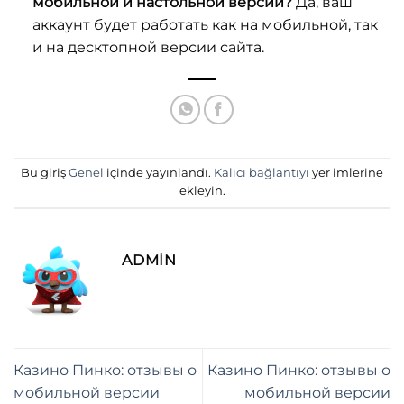
мобильной и настольной версии?
Да, ваш
аккаунт будет работать как на мобильной, так
и на десктопной версии сайта.
Bu giriş
Genel
içinde yayınlandı.
Kalıcı bağlantıyı
yer imlerine
ekleyin.
ADMIN
Казино Пинко: отзывы о
Казино Пинко: отзывы о
мобильной версии
мобильной версии