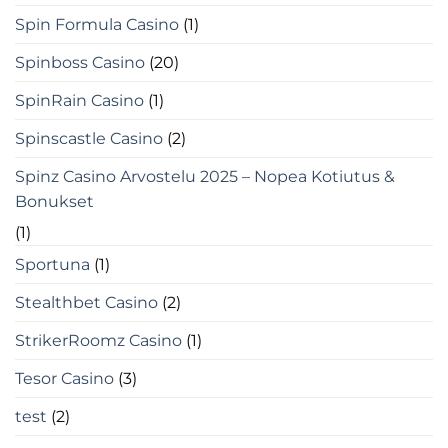
Spin Formula Casino
(1)
Spinboss Casino
(20)
SpinRain Casino
(1)
Spinscastle Casino
(2)
Spinz Casino Arvostelu 2025 – Nopea Kotiutus &
Bonukset
(1)
Sportuna
(1)
Stealthbet Casino
(2)
StrikerRoomz Casino
(1)
Tesor Casino
(3)
test
(2)