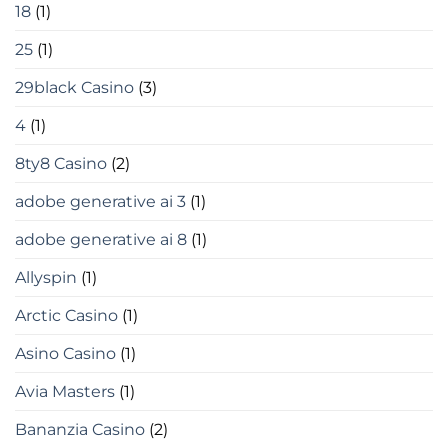
18
(1)
25
(1)
29black Casino
(3)
4
(1)
8ty8 Casino
(2)
adobe generative ai 3
(1)
adobe generative ai 8
(1)
Allyspin
(1)
Arctic Casino
(1)
Asino Casino
(1)
Avia Masters
(1)
Bananzia Casino
(2)