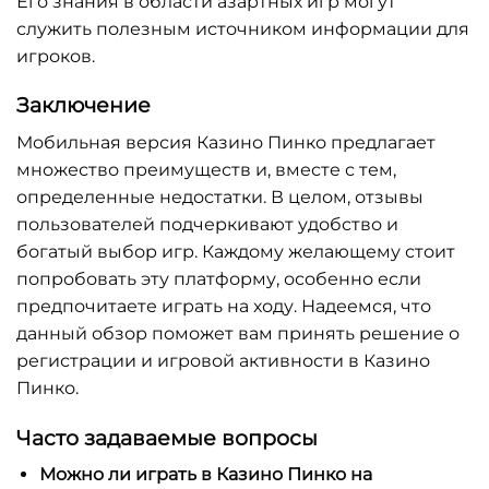
Его знания в области азартных игр могут
служить полезным источником информации для
игроков.
Заключение
Мобильная версия Казино Пинко предлагает
множество преимуществ и, вместе с тем,
определенные недостатки. В целом, отзывы
пользователей подчеркивают удобство и
богатый выбор игр. Каждому желающему стоит
попробовать эту платформу, особенно если
предпочитаете играть на ходу. Надеемся, что
данный обзор поможет вам принять решение о
регистрации и игровой активности в Казино
Пинко.
Часто задаваемые вопросы
Можно ли играть в Казино Пинко на