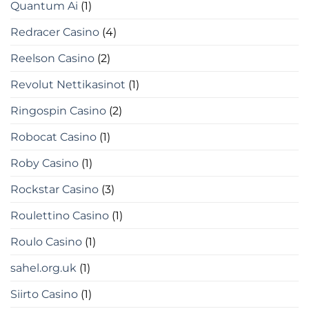
Quantum Ai
(1)
Redracer Casino
(4)
Reelson Casino
(2)
Revolut Nettikasinot
(1)
Ringospin Casino
(2)
Robocat Casino
(1)
Roby Casino
(1)
Rockstar Casino
(3)
Roulettino Casino
(1)
Roulo Casino
(1)
sahel.org.uk
(1)
Siirto Casino
(1)