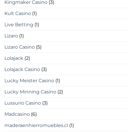
Kingmaker Casino
(3)
Kult Casino
(1)
Live Betting
(1)
Lizaro
(1)
Lizaro Casino
(5)
Lolajack
(2)
Lolajack Casino
(3)
Lucky Meister Casino
(1)
Lucky Minning Casino
(2)
Lussurio Casino
(3)
Madcasino
(6)
maderaenhierromuebles.cl
(1)