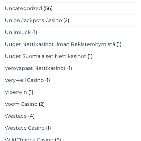
Uncategorized
(56)
Union Jackpots Casino
(2)
Unlimluck
(1)
Uudet Nettikasinot Ilman Rekisteröitymistä
(1)
Uudet Suomalaiset Nettikasinot
(1)
Verovapaat Nettikasinot
(1)
Verywell Casino
(1)
Viperwin
(1)
Voom Casino
(2)
Westace
(4)
Westace Casino
(1)
WildChance Casino
(6)