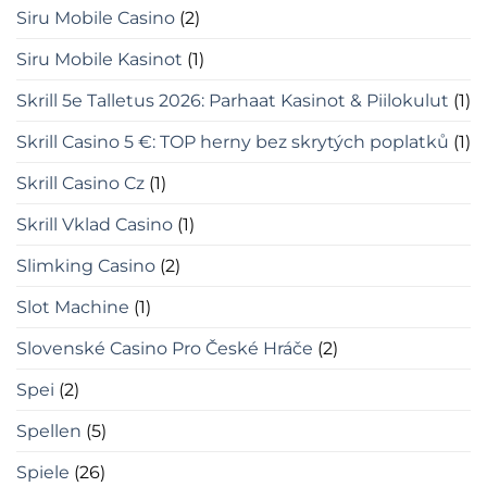
Siru Mobile Casino
(2)
Siru Mobile Kasinot
(1)
Skrill 5e Talletus 2026: Parhaat Kasinot & Piilokulut
(1)
Skrill Casino 5 €: TOP herny bez skrytých poplatků
(1)
Skrill Casino Cz
(1)
Skrill Vklad Casino
(1)
Slimking Casino
(2)
Slot Machine
(1)
Slovenské Casino Pro České Hráče
(2)
Spei
(2)
Spellen
(5)
Spiele
(26)