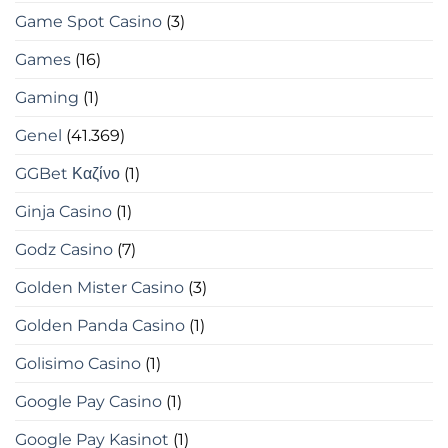
Game Spot Casino
(3)
Games
(16)
Gaming
(1)
Genel
(41.369)
GGBet Καζίνο
(1)
Ginja Casino
(1)
Godz Casino
(7)
Golden Mister Casino
(3)
Golden Panda Casino
(1)
Golisimo Casino
(1)
Google Pay Casino
(1)
Google Pay Kasinot
(1)