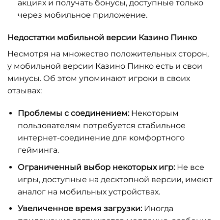
акциях и получать бонусы, доступные только
через мобильное приложение.
Недостатки мобильной версии Казино Пинко
Несмотря на множество положительных сторон,
у мобильной версии Казино Пинко есть и свои
минусы. Об этом упоминают игроки в своих
отзывах:
Проблемы с соединением:
Некоторым
пользователям потребуется стабильное
интернет-соединение для комфортного
гейминга.
Ограниченный выбор некоторых игр:
Не все
игры, доступные на десктопной версии, имеют
аналог на мобильных устройствах.
Увеличенное время загрузки:
Иногда