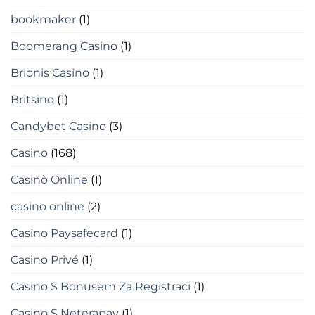
bookmaker
(1)
Boomerang Casino
(1)
Brionis Casino
(1)
Britsino
(1)
Candybet Casino
(3)
Casino
(168)
Casinò Online
(1)
casino online
(2)
Casino Paysafecard
(1)
Casino Privé
(1)
Casino S Bonusem Za Registraci
(1)
Casino S Neterapay
(1)