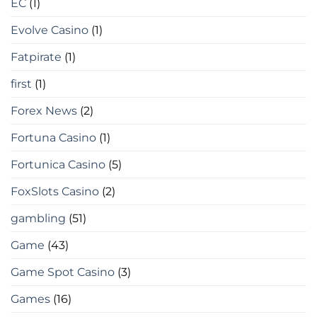
EC
(1)
Evolve Casino
(1)
Fatpirate
(1)
first
(1)
Forex News
(2)
Fortuna Casino
(1)
Fortunica Casino
(5)
FoxSlots Casino
(2)
gambling
(51)
Game
(43)
Game Spot Casino
(3)
Games
(16)