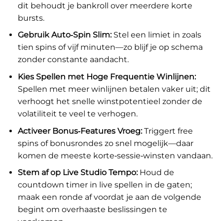
dit behoudt je bankroll over meerdere korte
bursts.
Gebruik Auto‑Spin Slim:
Stel een limiet in zoals
tien spins of vijf minuten—zo blijf je op schema
zonder constante aandacht.
Kies Spellen met Hoge Frequentie Winlijnen:
Spellen met meer winlijnen betalen vaker uit; dit
verhoogt het snelle winstpotentieel zonder de
volatiliteit te veel te verhogen.
Activeer Bonus‑Features Vroeg:
Triggert free
spins of bonusrondes zo snel mogelijk—daar
komen de meeste korte‑sessie‑winsten vandaan.
Stem af op Live Studio Tempo:
Houd de
countdown timer in live spellen in de gaten;
maak een ronde af voordat je aan de volgende
begint om overhaaste beslissingen te