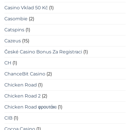
Casino Vklad 50 Kč
(1)
Casombie
(2)
Catspins
(1)
Cazeus
(15)
České Casino Bonus Za Registraci
(1)
CH
(1)
ChanceBit Casino
(2)
Chicken Road
(1)
Chicken Road 2
(2)
Chicken Road φρουτάκι
(1)
CIB
(1)
Cocoa Casino
(1)