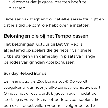
tijd zonder dat je grote inzetten hoeft te
plaatsen.
Deze aanpak zorgt ervoor dat elke sessie fris blijft en
dat je altijd de controle hebt over je inzetten.
Beloningen die bij het Tempo passen
Het beloningsstructuur bij Bet On Red is
afgestemd op spelers die genieten van snelle
uitbarstingen van gameplay in plaats van lange
periodes van grinden voor bonussen.
Sunday Reload Bonus
Een eenvoudige 25% bonus tot €100 wordt
toegekend wanneer je elke zondag opnieuw stort.
Omdat het direct wordt bijgeschreven nadat de
storting is verwerkt, is het perfect voor spelers die
een extra boost willen voor hun volgende korte