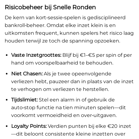
Risicobeheer bij Snelle Ronden
De kern van kort‑sessie‑spelen is gedisciplineerd
bankroll‑beheer. Omdat elke inzet klein is en
uitkomsten frequent, kunnen spelers het risico laag
houden terwijl ze toch de spanning opzoeken.
Vaste Inzetgroottes:
Blijf bij €1–€5 per spin of per
hand om voorspelbaarheid te behouden.
Niet Chasen:
Als je twee opeenvolgende
verliezen hebt, pauzeer dan in plaats van de inzet
te verhogen om verliezen te herstellen.
Tijdslimiet:
Stel een alarm in of gebruik de
auto‑stop functie na tien minuten spelen—dit
voorkomt vermoeidheid en over‑uitgaven.
Loyalty Points:
Verdien punten bij elke €20 inzet
—dit beloont consistente kleine inzetten over