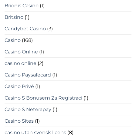
Brionis Casino
(1)
Britsino
(1)
Candybet Casino
(3)
Casino
(168)
Casinò Online
(1)
casino online
(2)
Casino Paysafecard
(1)
Casino Privé
(1)
Casino S Bonusem Za Registraci
(1)
Casino S Neterapay
(1)
Casino Sites
(1)
casino utan svensk licens
(8)