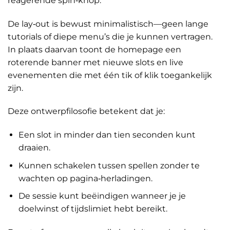
reagerende spin‑knop.
De lay‑out is bewust minimalistisch—geen lange
tutorials of diepe menu’s die je kunnen vertragen.
In plaats daarvan toont de homepage een
roterende banner met nieuwe slots en live
evenementen die met één tik of klik toegankelijk
zijn.
Deze ontwerpfilosofie betekent dat je:
Een slot in minder dan tien seconden kunt
draaien.
Kunnen schakelen tussen spellen zonder te
wachten op pagina‑herladingen.
De sessie kunt beëindigen wanneer je je
doelwinst of tijdslimiet hebt bereikt.