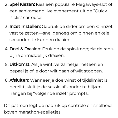
Spel Kiezen:
Kies een populaire Megaways‑slot of
een aankomend live evenement uit de “Quick
Picks” carrousel.
Inzet Instellen:
Gebruik de slider om een €1‑inzet
vast te zetten—snel genoeg om binnen enkele
seconden te kunnen draaien.
Doel & Draaien:
Druk op de spin‑knop; zie de reels
bijna onmiddellijk draaien.
Uitkomst:
Als je wint, verzamel je meteen en
bepaal je of je door wilt gaan of wilt stoppen.
Afsluiten:
Wanneer je doelwinst of tijdslimiet is
bereikt, sluit je de sessie af zonder te blijven
hangen bij “volgende inzet” prompts.
Dit patroon legt de nadruk op controle en snelheid
boven marathon‑spelletjes.