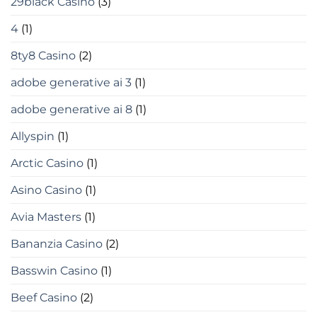
29black Casino
(3)
4
(1)
8ty8 Casino
(2)
adobe generative ai 3
(1)
adobe generative ai 8
(1)
Allyspin
(1)
Arctic Casino
(1)
Asino Casino
(1)
Avia Masters
(1)
Bananzia Casino
(2)
Basswin Casino
(1)
Beef Casino
(2)