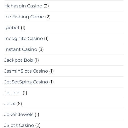
Hahaspin Casino
(2)
Ice Fishing Game
(2)
Igobet
(1)
Incognito Casino
(1)
Instant Casino
(3)
Jackpot Bob
(1)
JasminSlots Casino
(1)
JetSetSpins Casino
(1)
Jettbet
(1)
Jeux
(6)
Joker Jewels
(1)
JSlotz Casino
(2)