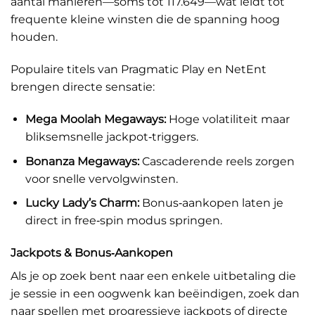
aantal manieren—soms tot 117.649—wat leidt tot
frequente kleine winsten die de spanning hoog
houden.
Populaire titels van Pragmatic Play en NetEnt
brengen directe sensatie:
Mega Moolah Megaways:
Hoge volatiliteit maar
bliksemsnelle jackpot‑triggers.
Bonanza Megaways:
Cascaderende reels zorgen
voor snelle vervolgwinsten.
Lucky Lady’s Charm:
Bonus‑aankopen laten je
direct in free‑spin modus springen.
Jackpots & Bonus‑Aankopen
Als je op zoek bent naar een enkele uitbetaling die
je sessie in een oogwenk kan beëindigen, zoek dan
naar spellen met progressieve jackpots of directe