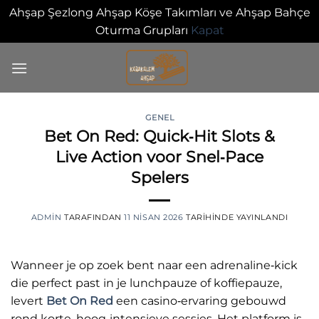
Ahşap Şezlong Ahşap Köşe Takımları ve Ahşap Bahçe
Oturma Grupları
Kapat
İçeriğe
atla
GENEL
Bet On Red: Quick‑Hit Slots &
0
Live Action voor Snel‑Pace
Spelers
ADMIN
TARAFINDAN
11 NISAN 2026
TARIHINDE YAYINLANDI
Wanneer je op zoek bent naar een adrenaline‑kick
die perfect past in je lunchpauze of koffiepauze,
levert
Bet On Red
een casino‑ervaring gebouwd
rond korte, hoog‑intensieve sessies. Het platform is