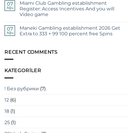
Gambling
Miami Club Gambling establishment
Greatest
07
enterprises
No
Ağu
Register: Access Incentives And you will
2026
deposit
Video game
&
Free
Yorum
Signal-
yok
Upwards
Maneki Gambling establishment 2026 Get
Miami
07
Casino
Club
Ağu
Extra to 333 + 99 100 percent free Spins
Bonuses
Gambling
August
establishment
Yorum
2026
Register:
yok
Access
Maneki
Incentives
Gambling
RECENT COMMENTS
And
establishment
you
2026
will
Get
Video
Extra
KATEGORILER
game
to
333
+
99
100
! Без рубрики
(7)
percent
free
Spins
12
(6)
18
(1)
25
(1)