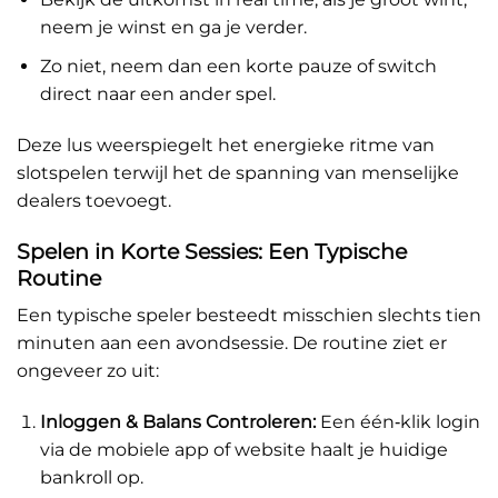
neem je winst en ga je verder.
Zo niet, neem dan een korte pauze of switch
direct naar een ander spel.
Deze lus weerspiegelt het energieke ritme van
slotspelen terwijl het de spanning van menselijke
dealers toevoegt.
Spelen in Korte Sessies: Een Typische
Routine
Een typische speler besteedt misschien slechts tien
minuten aan een avondsessie. De routine ziet er
ongeveer zo uit:
Inloggen & Balans Controleren:
Een één‑klik login
via de mobiele app of website haalt je huidige
bankroll op.