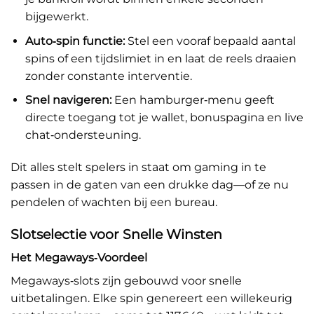
bijgewerkt.
Auto‑spin functie:
Stel een vooraf bepaald aantal
spins of een tijdslimiet in en laat de reels draaien
zonder constante interventie.
Snel navigeren:
Een hamburger‑menu geeft
directe toegang tot je wallet, bonuspagina en live
chat‑ondersteuning.
Dit alles stelt spelers in staat om gaming in te
passen in de gaten van een drukke dag—of ze nu
pendelen of wachten bij een bureau.
Slotselectie voor Snelle Winsten
Het Megaways‑Voordeel
Megaways‑slots zijn gebouwd voor snelle
uitbetalingen. Elke spin genereert een willekeurig