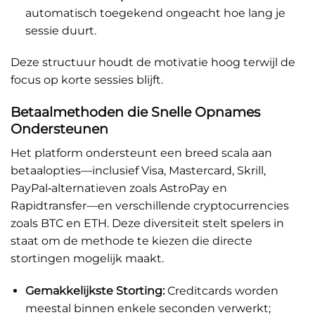
automatisch toegekend ongeacht hoe lang je
sessie duurt.
Deze structuur houdt de motivatie hoog terwijl de
focus op korte sessies blijft.
Betaalmethoden die Snelle Opnames
Ondersteunen
Het platform ondersteunt een breed scala aan
betaalopties—inclusief Visa, Mastercard, Skrill,
PayPal‑alternatieven zoals AstroPay en
Rapidtransfer—en verschillende cryptocurrencies
zoals BTC en ETH. Deze diversiteit stelt spelers in
staat om de methode te kiezen die directe
stortingen mogelijk maakt.
Gemakkelijkste Storting:
Creditcards worden
meestal binnen enkele seconden verwerkt;