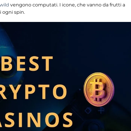
wild
vengono computati. I icone, che vanno da frutti a
i ogni spin.