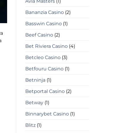
Avia Masters
(1)
Bananzia Casino
(2)
Basswin Casino
(1)
ra
Beef Casino
(2)
a
Bet Riviera Casino
(4)
Betcleo Casino
(3)
Betfouru Casino
(1)
Betninja
(1)
Betportal Casino
(2)
Betway
(1)
Binnarybet Casino
(1)
Blitz
(1)