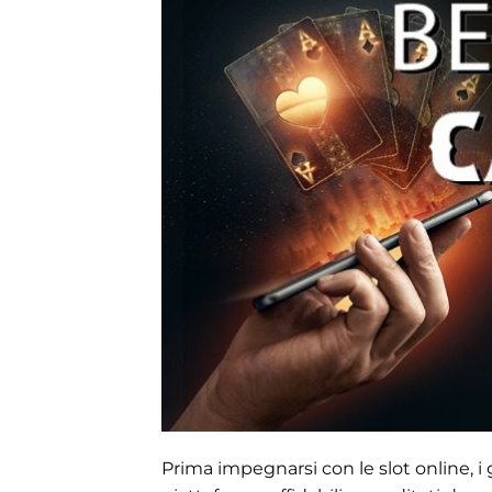
Prima impegnarsi con le slot online, i