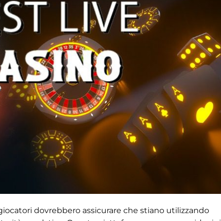
 giocatori dovrebbero assicurare che stiano utilizzando