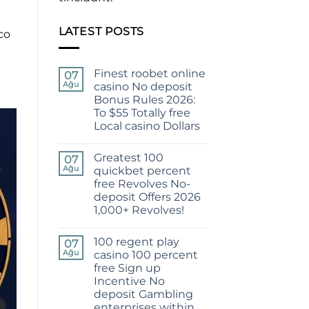
LATEST POSTS
co
Finest roobet online
07
Ağu
casino No deposit
Bonus Rules 2026:
To $55 Totally free
Local casino Dollars
Yorum
yok
Greatest 100
Finest
07
roobet
Ağu
quickbet percent
online
free Revolves No-
casino
No
deposit Offers 2026
deposit
1,000+ Revolves!
Bonus
Rules
Yorum
2026:
yok
To
100 regent play
Greatest
07
$55
100
Ağu
casino 100 percent
Totally
quickbet
free
free Sign up
percent
Local
free
Incentive No
casino
Revolves
Dollars
deposit Gambling
No-
deposit
enterprises within