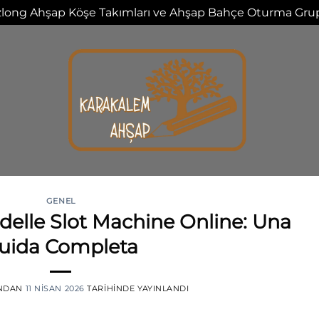
long Ahşap Köşe Takımları ve Ahşap Bahçe Oturma Grup
GENEL
 delle Slot Machine Online: Una
uida Completa
NDAN
11 NISAN 2026
TARIHINDE YAYINLANDI