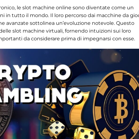
ronico, le slot machine online sono diventate come un
i in tutto il mondo. Il loro percorso dai macchine da gio
che avanzate sottolinea un’evoluzione notevole. Questo
 delle slot machine virtuali,
fornendo intuizioni sui loro
mportanti da considerare prima di impegnarsi con esse.