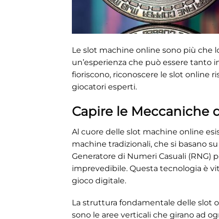
Le slot machine online sono più che l
un’esperienza che può essere tanto in
fioriscono, riconoscere le slot online r
giocatori esperti.
Capire le Meccaniche d
Al cuore delle slot machine online esis
machine tradizionali, che si basano su ru
Generatore di Numeri Casuali (RNG) p
imprevedibile. Questa tecnologia è vi
gioco digitale.
La struttura fondamentale delle slot on
sono le aree verticali che girano ad o